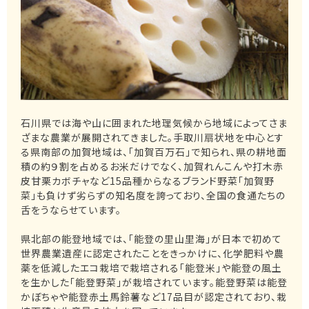
石川県では海や山に囲まれた地理気候から地域によってさま
ざまな農業が展開されてきました。手取川扇状地を中心とす
る県南部の加賀地域は、「加賀百万石」で知られ、県の耕地面
積の約９割を占めるお米だけでなく、加賀れんこんや打木赤
皮甘栗カボチャなど15品種からなるブランド野菜「加賀野
菜」も負けず劣らずの知名度を誇っており、全国の食通たちの
舌をうならせています。
県北部の能登地域では、「能登の里山里海」が日本で初めて
世界農業遺産に認定されたことをきっかけに、化学肥料や農
薬を低減したエコ栽培で栽培される「能登米」や能登の風土
を生かした「能登野菜」が栽培されています。能登野菜は能登
かぼちゃや能登赤土馬鈴薯など17品目が認定されており、栽