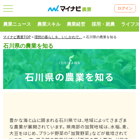
ログイン
農業ニュース
農業スキル
農業経営
採用・就農
ライフ
マイナビ農業TOP
>
理想の暮らしを、いしかわで。
> 石川県の農業を知る
石川県の農業を知る
石川県の農業を知る
豊かな海と山に囲まれる石川県では、地域によってさまざま
な農業が展開されています。 県南部の加賀地域は、水稲、麦、
大豆をはじめ、ブランド野菜の「加賀野菜」などが栽培されて