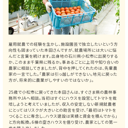
雇用就農での経験を生かし、施設園芸で独立したいという方
向性も固まっていた本田さんですが、就農場所には大いに悩
んだと言葉を続けます。出身地の石川県小松市に出戻りする
か、このまま千葉県に残るか。事あるごとに上司や知り合いの
農家に相談してきましたが、背中を押してくれたのは、先輩農
家の一言でした。「農家は引っ越しができない。地元に戻った
方が、将来的に農業がしやすいのではないか」。
25歳で小松市に戻ってきた本田さんは、すぐさま県の農林事
務所やJAへ相談。当初はすぐにハウスを設営してトマトを栽
培しようと考えていましたが、収入の安定しない新規就農者
にとってはリスクが大きいとの助言を受け、「最初はトマトを
つくることに専念し、ハウス建設は実績と資金を積んでから」
と方向転換。6棟の空きハウスを借り受け、農家としての第一
歩を踏み出しました。