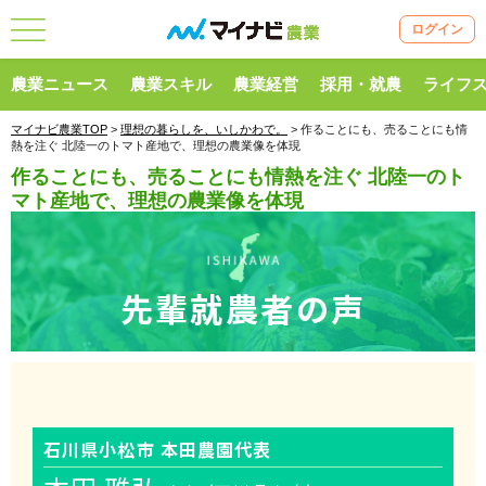
ログイン
農業ニュース
農業スキル
農業経営
採用・就農
ライフ
マイナビ農業TOP
>
理想の暮らしを、いしかわで。
> 作ることにも、売ることにも情
熱を注ぐ 北陸一のトマト産地で、理想の農業像を体現
作ることにも、売ることにも情熱を注ぐ 北陸一のト
マト産地で、理想の農業像を体現
先輩就農者の声
石川県小松市 本田農園代表