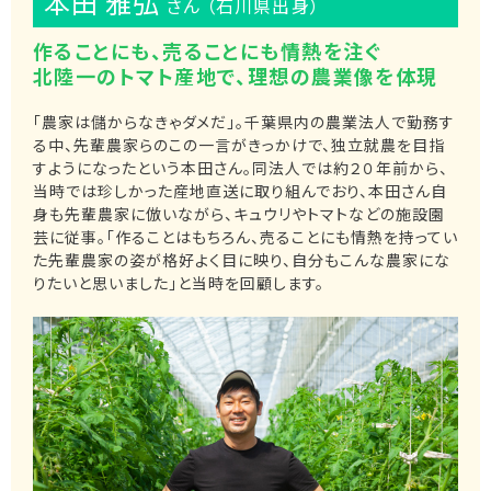
本田 雅弘
さん （石川県出身）
作ることにも、売ることにも情熱を注ぐ
北陸一のトマト産地で、理想の農業像を体現
「農家は儲からなきゃダメだ」。千葉県内の農業法人で勤務す
る中、先輩農家らのこの一言がきっかけで、独立就農を目指
すようになったという本田さん。同法人では約２０年前から、
当時では珍しかった産地直送に取り組んでおり、本田さん自
身も先輩農家に倣いながら、キュウリやトマトなどの施設園
芸に従事。「作ることはもちろん、売ることにも情熱を持ってい
た先輩農家の姿が格好よく目に映り、自分もこんな農家にな
りたいと思いました」と当時を回顧します。