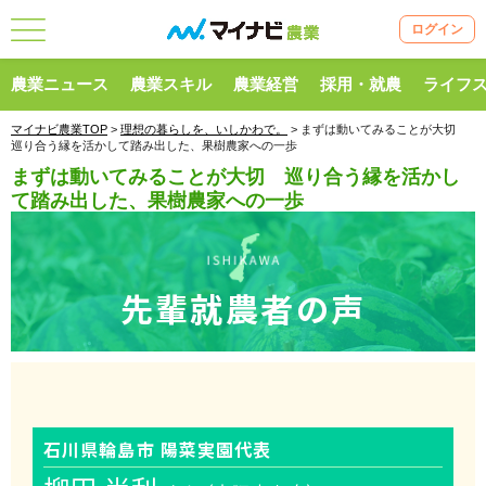
ログイン
農業ニュース
農業スキル
農業経営
採用・就農
ライフ
マイナビ農業TOP
>
理想の暮らしを、いしかわで。
> まずは動いてみることが大切
巡り合う縁を活かして踏み出した、果樹農家への一歩
まずは動いてみることが大切 巡り合う縁を活かし
て踏み出した、果樹農家への一歩
先輩就農者の声
石川県輪島市 陽菜実園代表