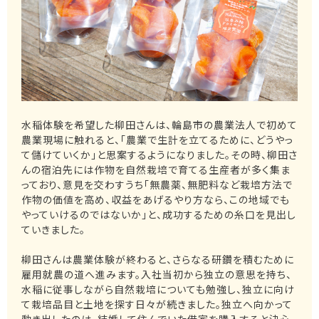
水稲体験を希望した柳田さんは、輪島市の農業法人で初めて
農業現場に触れると、「農業で生計を立てるために、どうやっ
て儲けていくか」と思案するようになりました。その時、柳田さ
んの宿泊先には作物を自然栽培で育てる生産者が多く集ま
っており、意見を交わすうち「無農薬、無肥料など栽培方法で
作物の価値を高め、収益をあげるやり方なら、この地域でも
やっていけるのではないか」と、成功するための糸口を見出し
ていきました。
柳田さんは農業体験が終わると、さらなる研鑽を積むために
雇用就農の道へ進みます。入社当初から独立の意思を持ち、
水稲に従事しながら自然栽培についても勉強し、独立に向け
て栽培品目と土地を探す日々が続きました。独立へ向かって
動き出したのは、結婚して住んでいた借家を購入すると決心