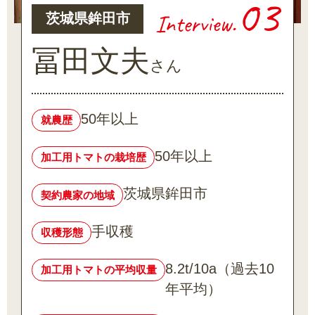
03
Interview.
茨城県鉾田市
冨田文夫
さん
50年以上
就農歴
50年以上
加工用トマトの栽培歴
茨城県鉾田市
契約農家の地域
手収穫
収穫形態
8.2t/10a（過去10
加工用トマトの平均収量
年平均）