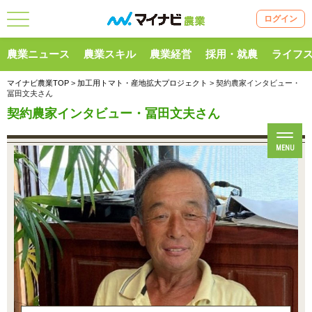
ログイン
農業ニュース
農業スキル
農業経営
採用・就農
ライフ
マイナビ農業TOP
>
加工用トマト・産地拡大プロジェクト
> 契約農家インタビュー・
冨田文夫さん
契約農家インタビュー・冨田文夫さん