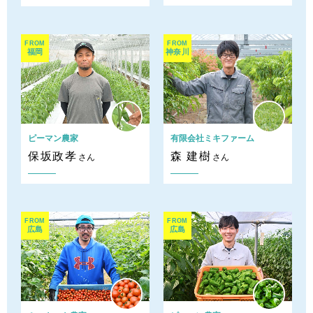
FROM
FROM
福岡
神奈川
ピーマン農家
有限会社ミキファーム
保坂政孝
森 建樹
さん
さん
FROM
FROM
広島
広島