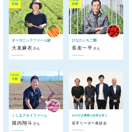
FROM
FROM
宮城
宮崎
オーガニックファーム綾
ひなたいちご園
大友麻衣
長友一平
さん
さん
FROM
大阪
くしまアオイファーム
みやざき農業の未来を担う
堀内翔斗
若手リーダー座談会
さん