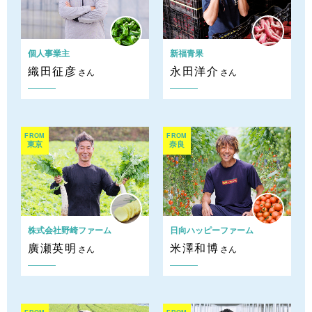
個人事業主
新福青果
織田征彦
永田洋介
さん
さん
FROM
FROM
東京
奈良
株式会社野崎ファーム
日向ハッピーファーム
廣瀬英明
米澤和博
さん
さん