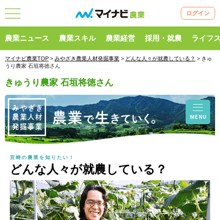
ログイン
農業ニュース
農業スキル
農業経営
採用・就農
ライフ
マイナビ農業TOP
>
みやざき農業人材発掘事業
>
どんな人々が就農している？
> きゅ
うり農家 石垣将徳さん
きゅうり農家 石垣将徳さん
MENU
宮崎の農業を知りたい！
どんな人々が就農している？