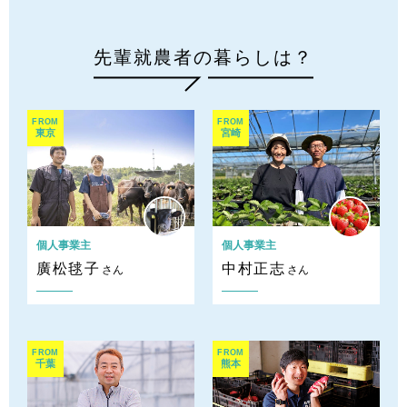
先輩就農者の暮らしは？
FROM
FROM
東京
宮崎
個人事業主
個人事業主
廣松毬子
中村正志
さん
さん
FROM
FROM
千葉
熊本