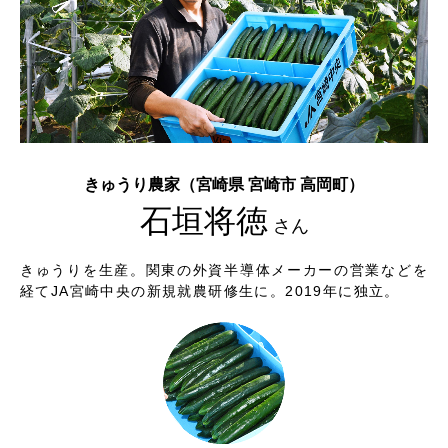
きゅうり農家（宮崎県 宮崎市 高岡町）
石垣将徳
さん
きゅうりを生産。関東の外資半導体メーカーの営業などを
経て
JA宮崎中央の新規就農研修生に。2019年に独立。