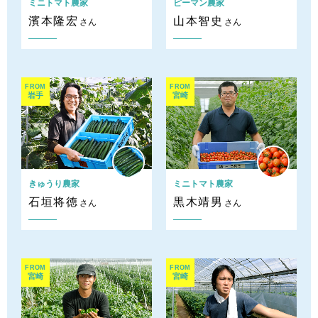
ミニトマト農家
ピーマン農家
濱本隆宏
山本智史
さん
さん
FROM
FROM
岩手
宮崎
きゅうり農家
ミニトマト農家
石垣将徳
黒木靖男
さん
さん
FROM
FROM
宮崎
宮崎