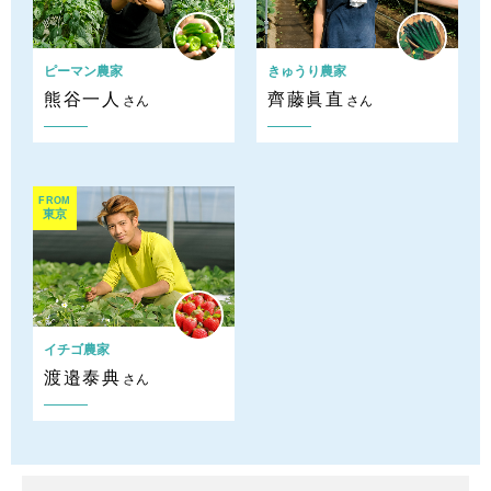
ピーマン農家
きゅうり農家
熊谷一人
齊藤眞直
さん
さん
FROM
東京
イチゴ農家
渡邉泰典
さん