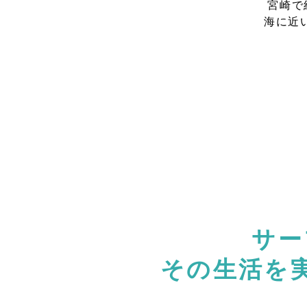
宮崎で
海に近
サー
その生活を