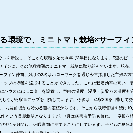
る環境で、ミニトマト栽培×サーフィ
ウスを新設し、そこから収穫を始め今年で3年目になります。5連のビニー
メインに、その他数種類のミニトマト栽培に取り組んでいます。現在、
ーフィン仲間、残りの2名はハローワークを通じ今年採用した主婦の方
収トップの収穫を達成することができました。これは栽培効率の高い「
めにハウスにはモニターを設置し、室内の温度・湿度・炭酸ガス濃度も
究しながら収量アップを目指しています。今後は、単収20tを目指して
は、お盆前後から始める苗の定植からです。そこから栽培管理を続け10
で1作という長期栽培となりますが、7月は病害虫予防も兼ね、一度根を
での約1ヶ月間は、休暇期間に充てることにしています。子どもの夏休
す。この仕事の大きな魅力のひとつです！