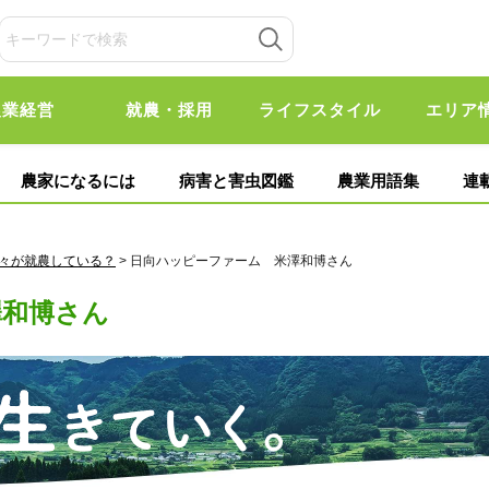
農業経営
就農・採用
ライフスタイル
エリア
農家になるには
病害と害虫図鑑
農業用語集
連
々が就農している？
> 日向ハッピーファーム 米澤和博さん
澤和博さん