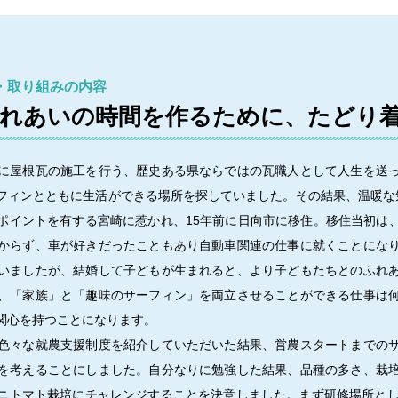
・取り組みの内容
れあいの時間を作るために、たどり
に屋根瓦の施工を行う、歴史ある県ならではの瓦職人として人生を送
フィンとともに生活ができる場所を探していました。その結果、温暖な
ポイントを有する宮崎に惹かれ、15年前に日向市に移住。移住当初は
からず、車が好きだったこともあり自動車関連の仕事に就くことにな
いましたが、結婚して子どもが生まれると、より子どもたちとのふれ
、「家族」と「趣味のサーフィン」を両立させることができる仕事は
関心を持つことになります。
色々な就農支援制度を紹介していただいた結果、営農スタートまでの
を考えることにしました。自分なりに勉強した結果、品種の多さ、栽
ニトマト栽培にチャレンジすることを決意しました。まず研修場所とし