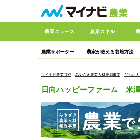
農業ニュース
農業スキル
農業サポーター
農家が教える栽培方法
マイナビ農業TOP
>
みやざき農業人材発掘事業
>
どんな人
日向ハッピーファーム 米