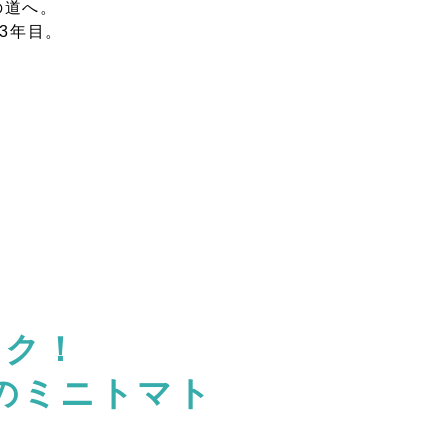
の道へ。
3年目。
ーク！
のミニトマト