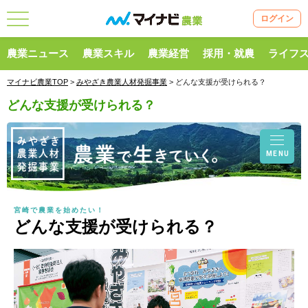
ログイン
農業ニュース
農業スキル
農業経営
採用・就農
ライフ
マイナビ農業TOP
>
みやざき農業人材発掘事業
> どんな支援が受けられる？
どんな支援が受けられる？
MENU
宮崎で農業を始めたい！
どんな支援が受けられる？