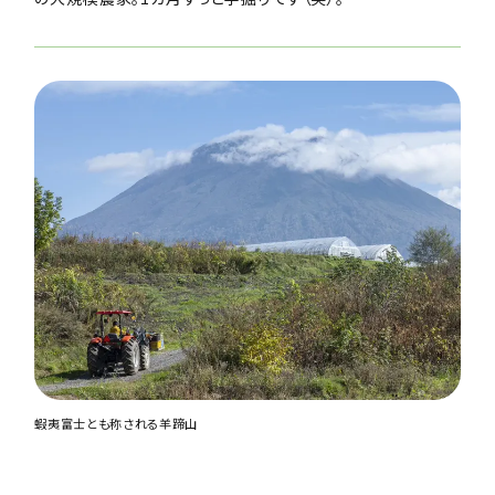
蝦夷富士とも称される羊蹄山