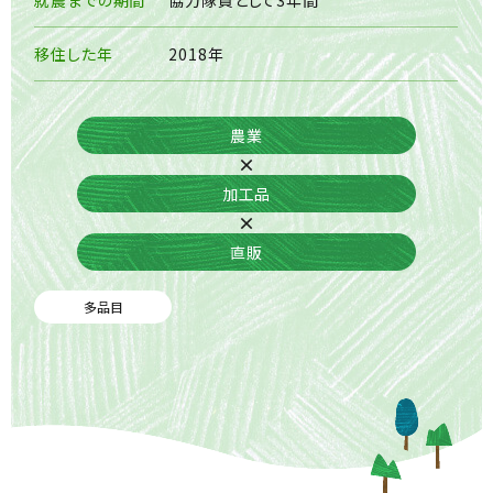
就農までの期間
協力隊員として3年間
移住した年
2018年
農業
×
加工品
×
直販
多品目