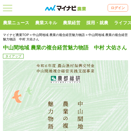
ログイン
農業ニュース
農業スキル
農業経営
採用・就農
ライフ
マイナビ農業TOP
>
中山間地域 農業の複合経営魅力物語
> 中山間地域 農業の複合経営
魅力物語 中村 大佑さん
中山間地域 農業の複合経営魅力物語 中村 大佑さん
タイアップ