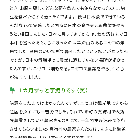
とき、お腹を壊してどんな薬を飲んでも治らなかったのに、納
豆を食べたらすぐ治ったんですよ。「僕は日本食でできている
んだな」って実感したと同時に日本の食を支える農業をやろ
うと、帰国しました。日本に帰ってきてからは、気の済むまで日
本中を巡ったあと、心に残ったのは羊蹄山のあるニセコの景
色でした。景色のいい場所で暮らしたいという思いがあったん
ですが、日本の景勝地って農業に適していない場所が多かっ
たんですが、ニセコは畑もある。ニセコで農業をやろう！と心
が決まりました。
１カ月ずっと芋掘りです（笑）
決意をしたまではよかったんですが、ニセコは観光地ですから
住居を探すにも一苦労でした。それで、隣町の真狩村で大規
模農業をしている農家さんのもとで、一年間住み込みで修行
させてもらいました。真狩村の農家さんたちは、まさに北海道
の大規模農家。1カ月ずっと芋掘りです（笑）。