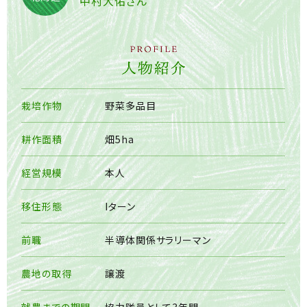
中村大佑さん
栽培作物
野菜多品目
耕作面積
畑5ha
経営規模
本人
移住形態
Iターン
前職
半導体関係サラリーマン
農地の取得
譲渡