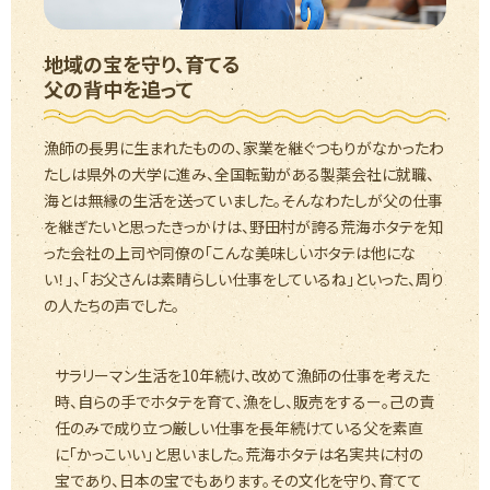
地域の宝を守り、育てる
父の背中を追って
漁師の長男に生まれたものの、家業を継ぐつもりがなかったわ
たしは県外の大学に進み、全国転勤がある製薬会社に就職、
海とは無縁の生活を送っていました。そんなわたしが父の仕事
を継ぎたいと思ったきっかけは、野田村が誇る荒海ホタテを知
った会社の上司や同僚の「こんな美味しいホタテは他にな
い！」、「お父さんは素晴らしい仕事をしているね」といった、周り
の人たちの声でした。
サラリーマン生活を10年続け、改めて漁師の仕事を考えた
時、自らの手でホタテを育て、漁をし、販売をするー。己の責
任のみで成り立つ厳しい仕事を長年続けている父を素直
に「かっこいい」と思いました。荒海ホタテは名実共に村の
宝であり、日本の宝でもあります。その文化を守り、育てて