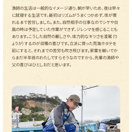
漁師の生活は一般的なイメージ通り、朝が早いため、夜は早々
に就寝する生活です。最初はリズムがうまくつかめず、体が慣
れるまで苦労しました。また、自然相手の仕事なのでシケや台
風の時は予定していた作業ができず、ジレンマを感じることも
あります。こうした自然の厳しさや、体力的なキツさを凌駕（り
ょうが）するのが収穫の喜びです。立派に育った荒海ホタテを
前にすると、それまでの苦労も吹き飛びます。家業を継いでか
らまだ半年弱のわたしですらそうなのですから、先輩の漁師や
父の喜びはひとしおだと思います。