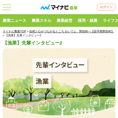
ログイン
農業ニュース
農業スキル
農業経営
採用・就農
ライフ
マイナビ農業TOP
>
自然と心がつながるところ おいでよ、野田村へ【岩手県野田村】
> 【漁業】先輩インタビュー2
【漁業】先輩インタビュー2
先輩インタビュー
漁業