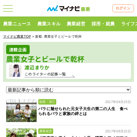
ログイン
農業ニュース
農業スキル
農業経営
採用・就農
ライフ
マイナビ農業TOP
> 連載:
農業女子とビールで乾杯
連載企画
農業女子とビールで乾杯
渡辺まりか
このライターの記事一覧
2017年09月23日
販路・加工
バラに魅せられた元女子大生の第二の人生 食べ
られるバラと家族の絆とは
2017年08月22日
農業経営