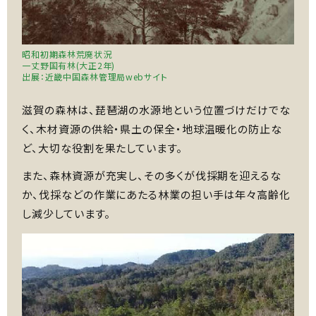
昭和初期森林荒廃状況
一丈野国有林(大正2年)
出展：近畿中国森林管理局webサイト
滋賀の森林は、琵琶湖の水源地という位置づけだけでな
く、木材資源の供給・県土の保全・地球温暖化の防止な
ど、大切な役割を果たしています。
また、森林資源が充実し、その多くが伐採期を迎えるな
か、伐採などの作業にあたる林業の担い手は年々高齢化
し減少しています。