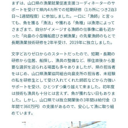
まずは、山口県の漁業就業促進支援コーディネーターのサ
ポートを受けて県内4カ所での短期研修（1カ所につき2泊3
日～1週間程度）に参加しました。一口に「漁師」と言っ
ても、魚を獲る「漁法」や獲れる「魚種」は漁港によって
さまざまで、自分がイメージする漁師の仕事像に最も近か
った「向島の小型機船底びき網漁業」の先輩漁師のもとで
長期漁業技術研修を2年半受け、2019年に独立しました。
文字どおりゼロからのスタートだったので、短期・長期の
研修から住居、船探し、漁具の整備など、移住直後から重
要な選択を迫られる場面も多々ありましたが、県の担当者
をはじめ、山口県漁業協同組合向島支所の担当者、未経験
の私を研修生として受け入れてくれた師匠などから力強い
サポートを受け、ひとつずつ乗り越えて来ました。初年度
は技術も漁具も十分とは言えず、魚が獲れない日もありま
した。しかし、山口県では独立開業後の3年間は給付金（3
年間で360万円）の支援があるので、安心して漁に取り組
めています。