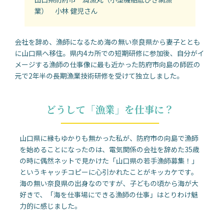
業） 小林 健児さん
会社を辞め、漁師になるため海の無い奈良県から妻子ととも
に山口県へ移住。県内4カ所での短期研修に参加後、自分がイ
メージする漁師の仕事像に最も近かった防府市向島の師匠の
元で2年半の長期漁業技術研修を受けて独立しました。
どうして「漁業」を仕事に？
山口県に縁もゆかりも無かった私が、防府市の向島で漁師
を始めることになったのは、電気関係の会社を辞めた35歳
の時に偶然ネットで見かけた「山口県の若手漁師募集！」
というキャッチコピーに心引かれたことがキッカケです。
海の無い奈良県の出身なのですが、子どもの頃から海が大
好きで、「海を仕事場にできる漁師の仕事」はとりわけ魅
力的に感じました。