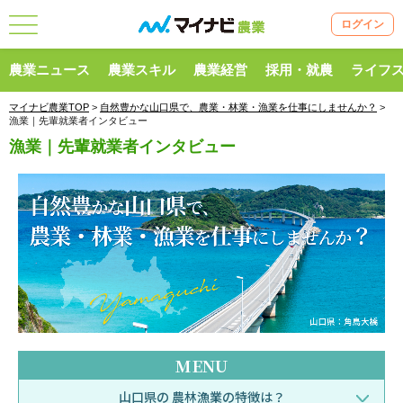
ログイン
農業ニュース
農業スキル
農業経営
採用・就農
ライフ
マイナビ農業TOP
>
自然豊かな山口県で、農業・林業・漁業を仕事にしませんか？
>
漁業｜先輩就業者インタビュー
漁業｜先輩就業者インタビュー
MENU
山口県の
農林漁業の特徴は？