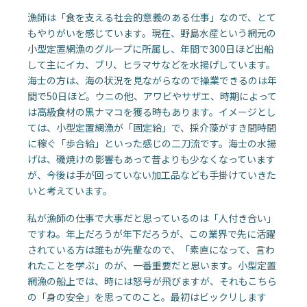
漁師は「食を支える社会的意義のある仕事」なので、とて
もやりがいを感じています。現在、野島水産という網元の
小型定置網漁のグループに所属し、年間で300日ほど出船
して主にイカ、ブリ、ヒラマサなどを水揚げしています。
海士の方は、海の状況を見ながらなので操業できるのは年
間で50日ほど。ウニの他、アワビやサザエ、時期によって
は高級食材の黒ナマコを獲る時もあります。イメージとし
ては、小型定置網漁が「固定給」で、採介藻がすき間時間
に稼ぐ「歩合給」といった感じの二刀流です。海士の水揚
げは、磯焼けの影響もあって昔よりも少なくなっています
が、今後は手が回っていない加工品なども手掛けていきた
いと考えています。
私が漁師の仕事で大事だと思っているのは「人付き合い」
ですね。年上だろうが年下だろうが、この業界で先に活躍
されている方は誰もが先輩なので、「素直になって、言わ
れたことを学ぶ」のが、一番重要だと思います。小型定置
網漁の船上では、時には怒号が飛びますが、それもこちら
の「身の安全」を思ってのこと。最初はビックリします