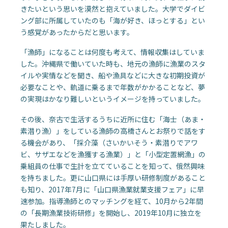
きたいという思いを漠然と抱えていました。大学でダイビ
ング部に所属していたのも「海が好き、ほっとする」とい
う感覚があったからだと思います。
「漁師」になることは何度も考えて、情報収集はしていま
した。沖縄県で働いていた時も、地元の漁師に漁業のスタ
イルや実情などを聞き、船や漁具などに大きな初期投資が
必要なことや、軌道に乗るまで年数がかかることなど、夢
の実現はかなり難しいというイメージを持っていました。
その後、奈古で生活するうちに近所に住む「海士（あま・
素潜り漁）」をしている漁師の高橋さんとお祭りで話をす
る機会があり、「採介藻（さいかいそう・素潜りでアワ
ビ、サザエなどを漁獲する漁業）」と「小型定置網漁」の
乗組員の仕事で生計を立てていることを知って、俄然興味
を持ちました。更に山口県には手厚い研修制度があること
も知り、2017年7月に「山口県漁業就業支援フェア」に早
速参加。指導漁師とのマッチングを経て、10月から2年間
の「長期漁業技術研修」を開始し、2019年10月に独立を
果たしました。