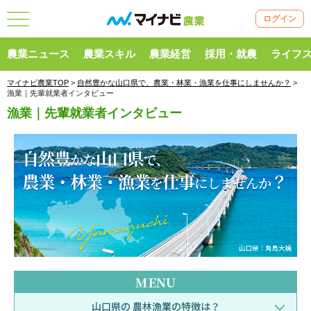
ログイン
農業ニュース
農業スキル
農業経営
採用・就農
ライフ
マイナビ農業TOP
>
自然豊かな山口県で、農業・林業・漁業を仕事にしませんか？
>
漁業｜先輩就業者インタビュー
漁業｜先輩就業者インタビュー
MENU
山口県の
農林漁業の特徴は？