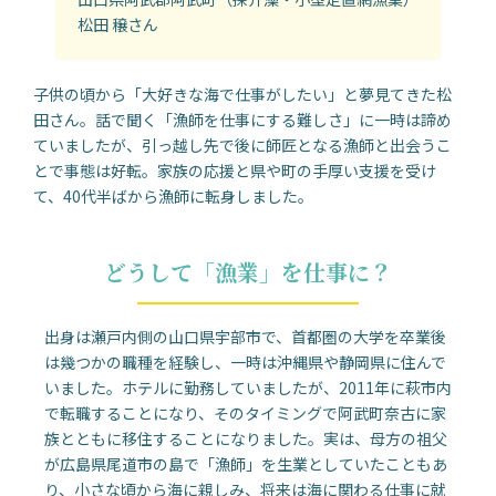
松田 穣さん
子供の頃から「大好きな海で仕事がしたい」と夢見てきた松
田さん。話で聞く「漁師を仕事にする難しさ」に一時は諦め
ていましたが、引っ越し先で後に師匠となる漁師と出会うこ
とで事態は好転。家族の応援と県や町の手厚い支援を受け
て、40代半ばから漁師に転身しました。
どうして「漁業」を仕事に？
出身は瀬戸内側の山口県宇部市で、首都圏の大学を卒業後
は幾つかの職種を経験し、一時は沖縄県や静岡県に住んで
いました。ホテルに勤務していましたが、2011年に萩市内
で転職することになり、そのタイミングで阿武町奈古に家
族とともに移住することになりました。実は、母方の祖父
が広島県尾道市の島で「漁師」を生業としていたこともあ
り、小さな頃から海に親しみ、将来は海に関わる仕事に就