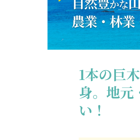
1本の巨
身。地元
い！