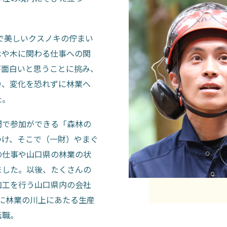
大で美しいクスノキの佇まい
木や木に関わる仕事への関
が面白いと思うことに挑み、
り、変化を恐れずに林業へ
た。
間で参加ができる「森林の
つけ、そこで（一財）やまぐ
の仕事や山口県の林業の状
ました。以後、たくさんの
加工を行う山口県内の会社
に林業の川上にあたる生産
転職。