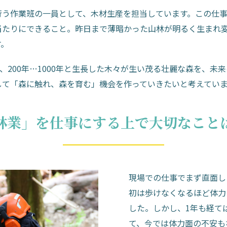
行う作業班の一員として、木材生産を担当しています。この仕
当たりにできること。昨日まで薄暗かった山林が明るく生まれ
す。
年、200年…1000年と生長した木々が生い茂る壮麗な森を、未
して「森に触れ、森を育む」機会を作っていきたいと考えてい
林業」を仕事にする上で大切なこと
現場での仕事でまず直面し
初は歩けなくなるほど体力
した。しかし、1年も経て
て、今では体力面の不安も