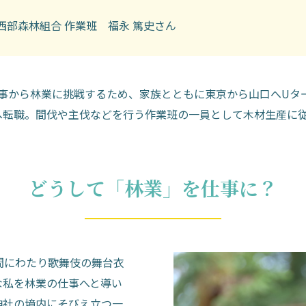
西部森林組合 作業班 福永 篤史さん
事から林業に挑戦するため、家族とともに東京から山口へUタ
へ転職。間伐や主伐などを行う作業班の一員として木材生産に
どうして「林業」を仕事に？
間にわたり歌舞伎の舞台衣
な私を林業の仕事へと導い
神社の境内にそびえ立つ一