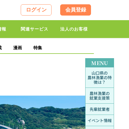
ログイン
会員登録
情報
関連サービス
法人のお客様
載
漫画
特集
MENU
山口県の
農林漁業の特
徴は？
農林漁業の
就業支援策
先輩就業者
イベント情報