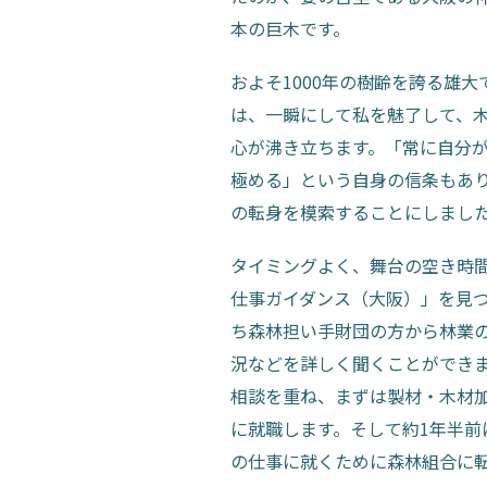
本の巨木です。
およそ1000年の樹齢を誇る雄
は、一瞬にして私を魅了して、
心が沸き立ちます。「常に自分
極める」という自身の信条もあ
の転身を模索することにしまし
タイミングよく、舞台の空き時
仕事ガイダンス（大阪）」を見
ち森林担い手財団の方から林業
況などを詳しく聞くことができ
相談を重ね、まずは製材・木材
に就職します。そして約1年半前
の仕事に就くために森林組合に