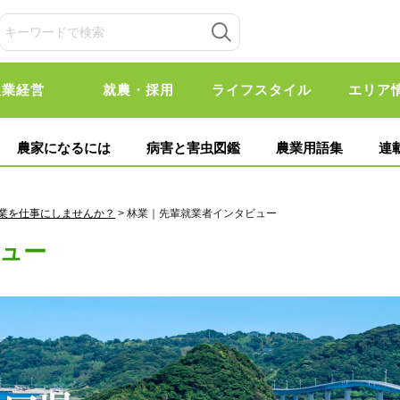
農業経営
就農・採用
ライフスタイル
エリア
農家になるには
病害と害虫図鑑
農業用語集
連
業を仕事にしませんか？
> 林業｜先輩就業者インタビュー
ュー