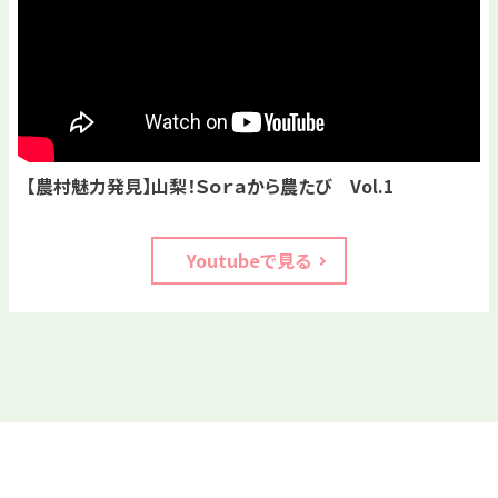
【農村魅力発見】山梨！Ｓｏｒａから農たび Vol.1
Youtubeで見る