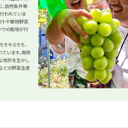
に、自然条件等
行われていま
マトや葉物野菜
ドウの栽培が行
モモやスモモ、
れています。南側
な地形を生かし
リなどの野菜生産