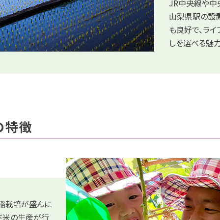
JR中央線や中
山梨県駅の設置
も良好で、ライ
しを選べる魅力
の特徴
稲栽培が盛んに
ンド米の生産が行