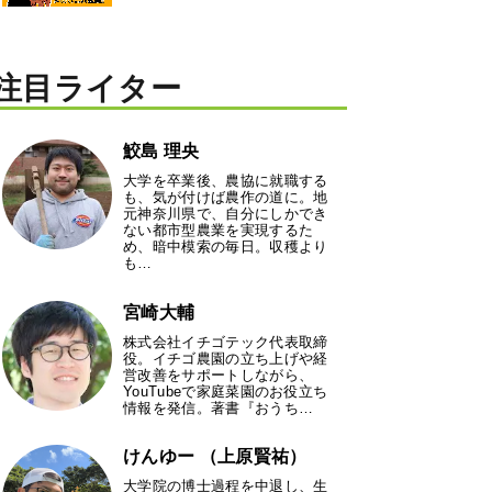
注目ライター
鮫島 理央
大学を卒業後、農協に就職する
も、気が付けば農作の道に。地
元神奈川県で、自分にしかでき
ない都市型農業を実現するた
め、暗中模索の毎日。収穫より
も…
宮崎大輔
株式会社イチゴテック代表取締
役。イチゴ農園の立ち上げや経
営改善をサポートしながら、
YouTubeで家庭菜園のお役立ち
情報を発信。著書『おうち…
けんゆー （上原賢祐）
大学院の博士過程を中退し、生