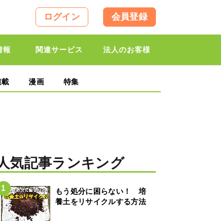
ログイン
会員登録
情報
関連サービス
法人のお客様
連載
漫画
特集
人気記事ランキング
もう処分に困らない！ 培
養土をリサイクルする方法