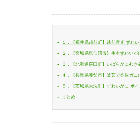
１．【福井県越前町】越前産 紅ずわいがに
２．【宮城県気仙沼市】生本ずわいがに ポ
３．【北海道羅臼町】いばらがにむき身 5
４．【兵庫県養父市】釜茹で香住ガニ(紅ズワ
５．【茨城県大洗町】ずわいがに ボイル 
まとめ