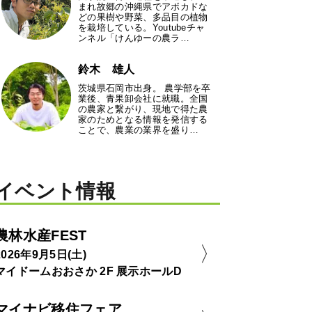
まれ故郷の沖縄県でアボカドな
どの果樹や野菜、多品目の植物
を栽培している。Youtubeチャ
ンネル「けんゆーの農ラ…
鈴木 雄人
茨城県石岡市出身。 農学部を卒
業後、青果卸会社に就職。全国
の農家と繋がり、現地で得た農
家のためとなる情報を発信する
ことで、農業の業界を盛り…
イベント情報
農林水産FEST
2026年9月5日(土)
マイドームおおさか 2F 展示ホールD
マイナビ移住フェア