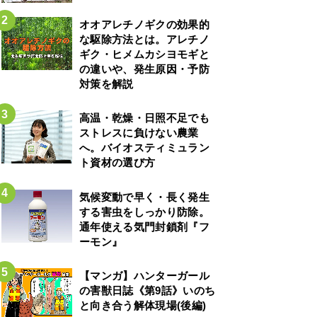
オオアレチノギクの効果的
な駆除方法とは。アレチノ
ギク・ヒメムカシヨモギと
の違いや、発生原因・予防
対策を解説
高温・乾燥・日照不足でも
ストレスに負けない農業
へ。バイオスティミュラン
ト資材の選び方
気候変動で早く・長く発生
する害虫をしっかり防除。
通年使える気門封鎖剤『フ
ーモン』
【マンガ】ハンターガール
の害獣日誌《第9話》いのち
と向き合う解体現場(後編)