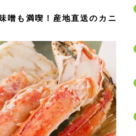
味噌も満喫！産地直送のカニ
】