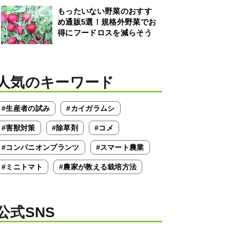
もったいない野菜のおすす
め通販5選！規格外野菜でお
得にフードロスを減らそう
人気のキーワード
#生産者の試み
#カイガラムシ
#害獣対策
#除草剤
#コメ
#コンパニオンプランツ
#スマート農業
#ミニトマト
#農家が教える栽培方法
公式SNS