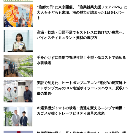
“漁師の日”に東京開催。「漁業就業支援フェア2026」に
大人も子どもも来場。海の魅力が詰まった1日をレポー
ト
高温・乾燥・日照不足でもストレスに負けない農業へ。
バイオスティミュラント資材の選び方
手をかけずに自動で管理可能！小型・低コストで始める
水耕栽培
実証で見えた、ヒートポンプエアコン“電化”の現実解-ヒ
ートポンプのみのCO2削減ボイラーレスハウス、反収1.5
倍の驚異-
AI選果機がトマトの栽培・流通を変える―シブヤ精機・
カゴメが描くトレーサビリティ改革の未来