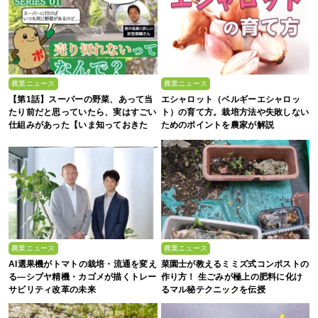
農業ニュース
農業ニュース
【第1話】スーパーの野菜、あって当
エシャロット（ベルギーエシャロッ
たり前だと思っていたら、実はすごい
ト）の育て方。栽培方法や失敗しない
仕組みがあった【いま知っておきた
ためのポイントを農家が解説
い、これからの”食”の話】
農業ニュース
農業ニュース
AI選果機がトマトの栽培・流通を変え
菜園士が教えるミミズ式コンポストの
る―シブヤ精機・カゴメが描くトレー
作り方！ 生ごみが極上の肥料に化け
サビリティ改革の未来
るマル秘テクニックを伝授