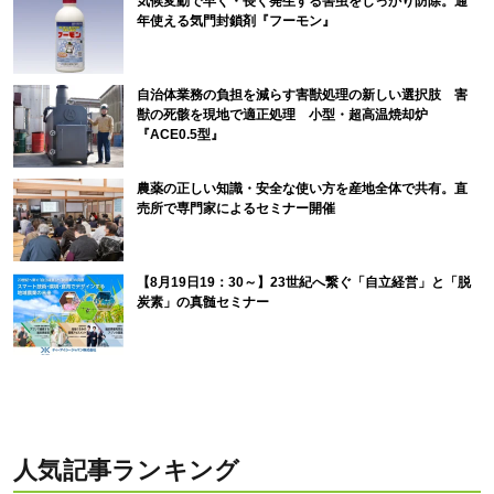
気候変動で早く・長く発生する害虫をしっかり防除。通
年使える気門封鎖剤『フーモン』
自治体業務の負担を減らす害獣処理の新しい選択肢 害
獣の死骸を現地で適正処理 小型・超高温焼却炉
『ACE0.5型』
農薬の正しい知識・安全な使い方を産地全体で共有。直
売所で専門家によるセミナー開催
【8月19日19：30～】23世紀へ繋ぐ「自立経営」と「脱
炭素」の真髄セミナー
人気記事ランキング