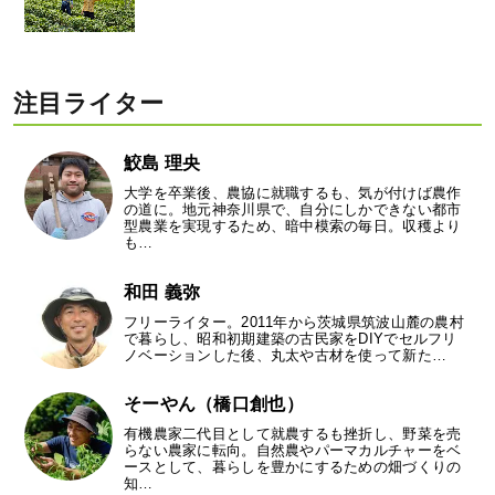
注目ライター
鮫島 理央
大学を卒業後、農協に就職するも、気が付けば農作
の道に。地元神奈川県で、自分にしかできない都市
型農業を実現するため、暗中模索の毎日。収穫より
も…
和田 義弥
フリーライター。2011年から茨城県筑波山麓の農村
で暮らし、昭和初期建築の古民家をDIYでセルフリ
ノベーションした後、丸太や古材を使って新た…
そーやん（橋口創也）
有機農家二代目として就農するも挫折し、野菜を売
らない農家に転向。自然農やパーマカルチャーをベ
ースとして、暮らしを豊かにするための畑づくりの
知…