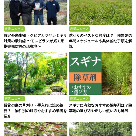
農業ニュース
農業ニュース
特定外来生物・クビアカツヤカミキリ
芝刈りのベストな頻度は？ 種類別の
対策の最前線 〜モスピランが拓く果
年間スケジュールや具体的な手順を解
樹害虫防除の現在地〜
説
農業ニュース
農業ニュース
賃貸の庭の草刈り・手入れは誰の義
スギナに有効なおすすめ除草剤は？除
務？ 物件別の対応やおすすめ業者を
草剤の選び方や正しい使い方も解説
紹介