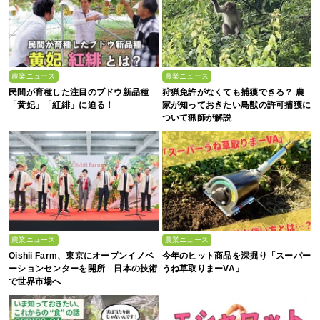
農業ニュース
農業ニュース
民間が育種した注目のブドウ新品種
狩猟免許がなくても捕獲できる？ 農
「黄妃」「紅緋」に迫る！
家が知っておきたい鳥獣の許可捕獲に
ついて猟師が解説
農業ニュース
農業ニュース
Oishii Farm、東京にオープンイノベ
今年のヒット商品を深掘り「スーパー
ーションセンターを開所 日本の技術
うね草取りまーVA」
で世界市場へ