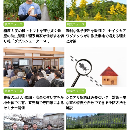
農業ニュース
農業ニュース
糖度 8 度の極上トマトを守り抜く鉄
過剰な化学肥料を吸収!? セイタカア
壁の防虫管理！理系農家が信頼する切
ワダチソウが耕作放棄地で増える理由
り札「ダブルシューターSE」
と対策
農業ニュース
農業ニュース
農薬の正しい知識・安全な使い方を産
シロアリ駆除は必要ない？ 対策不要
地全体で共有。直売所で専門家による
な家の特徴や自分でできる予防方法を
セミナー開催
解説