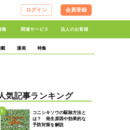
ログイン
会員登録
情報
関連サービス
法人のお客様
連載
漫画
特集
人気記事ランキング
コニシキソウの駆除方法と
は？ 発生原因や効果的な
予防対策を解説