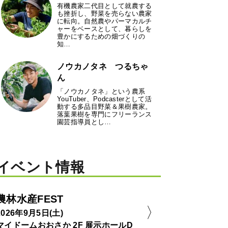
有機農家二代目として就農する
も挫折し、野菜を売らない農家
に転向。自然農やパーマカルチ
ャーをベースとして、暮らしを
豊かにするための畑づくりの
知…
ノウカノタネ つるちゃ
ん
「ノウカノタネ」という農系
YouTuber、Podcasterとして活
動する多品目野菜＆果樹農家。
落葉果樹を専門にフリーランス
園芸指導員とし…
イベント情報
農林水産FEST
2026年9月5日(土)
マイドームおおさか 2F 展示ホールD