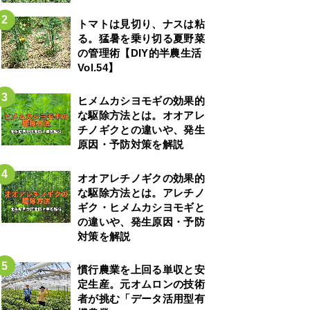
トマトは見切り、ナスは粘
る。猛暑を乗り切る夏野菜
の管理術【DIY的半農生活
Vol.54】
ヒメムカシヨモギの効果的
な駆除方法とは。オオアレ
チノギクとの違いや、発生
原因・予防対策を解説
オオアレチノギクの効果的
な駆除方法とは。アレチノ
ギク・ヒメムカシヨモギと
の違いや、発生原因・予防
対策を解説
慣行農業を上回る単収と安
定生産。元オムロンの技術
者が挑む「データ活用型有