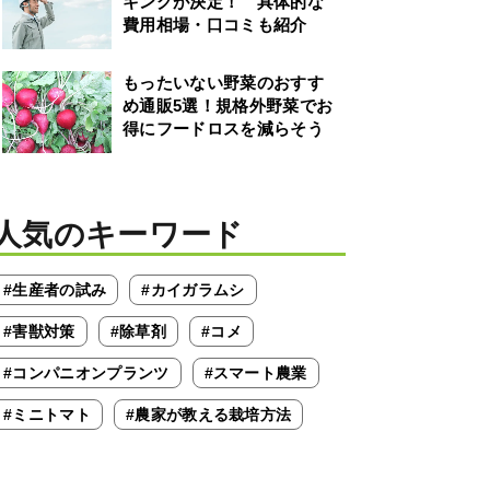
キングが決定！ 具体的な
費用相場・口コミも紹介
もったいない野菜のおすす
め通販5選！規格外野菜でお
得にフードロスを減らそう
人気のキーワード
#生産者の試み
#カイガラムシ
#害獣対策
#除草剤
#コメ
#コンパニオンプランツ
#スマート農業
#ミニトマト
#農家が教える栽培方法