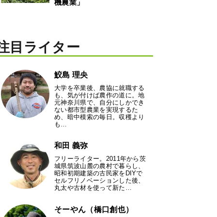
機農業」
注目ライター
鮫島 理央
大学を卒業後、農協に就職する
も、気が付けば農作の道に。地
元神奈川県で、自分にしかでき
ない都市型農業を実現するた
め、暗中模索の毎日。収穫より
も…
和田 義弥
フリーライター。2011年から茨
城県筑波山麓の農村で暮らし、
昭和初期建築の古民家をDIYで
セルフリノベーションした後、
丸太や古材を使って新た…
そーやん（橋口創也）