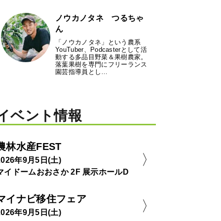
ノウカノタネ つるちゃ
ん
「ノウカノタネ」という農系
YouTuber、Podcasterとして活
動する多品目野菜＆果樹農家。
落葉果樹を専門にフリーランス
園芸指導員とし…
イベント情報
農林水産FEST
2026年9月5日(土)
マイドームおおさか 2F 展示ホールD
マイナビ移住フェア
2026年9月5日(土)