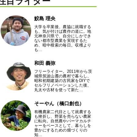
注目ライター
鮫島 理央
大学を卒業後、農協に就職する
も、気が付けば農作の道に。地
元神奈川県で、自分にしかでき
ない都市型農業を実現するた
め、暗中模索の毎日。収穫より
も…
和田 義弥
フリーライター。2011年から茨
城県筑波山麓の農村で暮らし、
昭和初期建築の古民家をDIYで
セルフリノベーションした後、
丸太や古材を使って新た…
そーやん（橋口創也）
有機農家二代目として就農する
も挫折し、野菜を売らない農家
に転向。自然農やパーマカルチ
ャーをベースとして、暮らしを
豊かにするための畑づくりの
知…