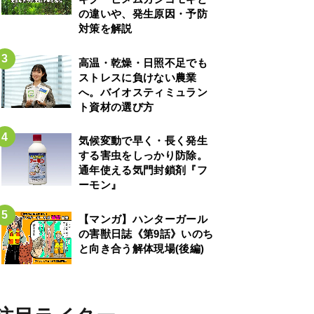
の違いや、発生原因・予防
対策を解説
高温・乾燥・日照不足でも
ストレスに負けない農業
へ。バイオスティミュラン
ト資材の選び方
気候変動で早く・長く発生
する害虫をしっかり防除。
通年使える気門封鎖剤『フ
ーモン』
【マンガ】ハンターガール
の害獣日誌《第9話》いのち
と向き合う解体現場(後編)