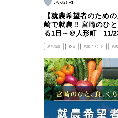
+1
【就農希望者のための
崎で就農 ‼ 宮崎のひ
る1日～＠人形町 11/
新規就農
移住
農業イベント
農