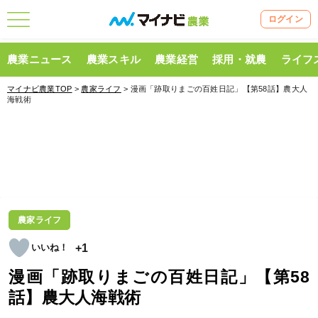
ログイン
農業ニュース
農業スキル
農業経営
採用・就農
ライフ
マイナビ農業TOP
>
農家ライフ
> 漫画「跡取りまごの百姓日記」【第58話】農大人
海戦術
農家ライフ
+1
漫画「跡取りまごの百姓日記」【第58
話】農大人海戦術