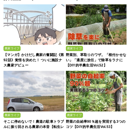
農家ライフ
農家ライフ
【マンガ】かけだし農家の奮闘記《第
野菜別、草取りのワザ。「根付かせな
92話》覚悟を決めた！ ついに施設ナ
い」「適度に放任」で除草をラクに
ス農家デビュー
【DIY的半農生活Vol.52】
農家ライフ
農家ライフ
そこに停めないで！農道の駐車トラブ
野菜の自給率90％超を実現する3つの
ルに振り回される農家の本音【転生レ
コツ【DIY的半農生活Vol.53】