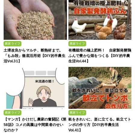
農家ライフ
農家ライフ
土壌改良からマルチ、断熱材まで。
有機栽培の極上肥料！ 自家製発酵鶏
「もみ殻」徹底活用術【DIY的半農生
ふんで豊かな畑をつくる【DIY的半農
活Vol.31】
生活Vol.44】
農家ライフ
農家ライフ
【マンガ】かけだし農家の奮闘記《第
畝をきれいに、楽に立てる。畝立てト
58話》コメの高騰は中間業者のせい
ンボの作り方【DIY的半農生活
なのか？
Vol.41】