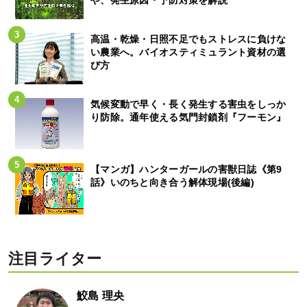
高温・乾燥・日照不足でもストレスに負けな
い農業へ。バイオスティミュラント資材の選
び方
気候変動で早く・長く発生する害虫をしっか
り防除。通年使える気門封鎖剤『フーモン』
【マンガ】ハンターガールの害獣日誌《第9
話》いのちと向き合う解体現場(後編)
注目ライター
鮫島 理央