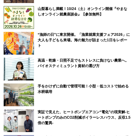
山梨暮らし満載！10/24（土）オンライン開催『やまな
しオンライン就農座談会』【参加無料】
“漁師の日”に東京開催。「漁業就業支援フェア2026」に
大人も子どもも来場。海の魅力が詰まった1日をレポー
ト
高温・乾燥・日照不足でもストレスに負けない農業へ。
バイオスティミュラント資材の選び方
手をかけずに自動で管理可能！小型・低コストで始める
水耕栽培
実証で見えた、ヒートポンプエアコン“電化”の現実解-ヒ
ートポンプのみのCO2削減ボイラーレスハウス、反収1.5
倍の驚異-