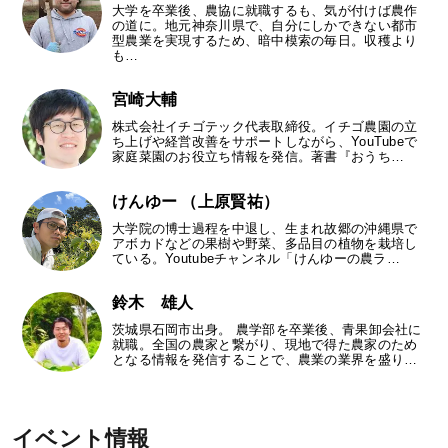
大学を卒業後、農協に就職するも、気が付けば農作
の道に。地元神奈川県で、自分にしかできない都市
型農業を実現するため、暗中模索の毎日。収穫より
も…
宮崎大輔
株式会社イチゴテック代表取締役。イチゴ農園の立
ち上げや経営改善をサポートしながら、YouTubeで
家庭菜園のお役立ち情報を発信。著書『おうち…
けんゆー （上原賢祐）
大学院の博士過程を中退し、生まれ故郷の沖縄県で
アボカドなどの果樹や野菜、多品目の植物を栽培し
ている。Youtubeチャンネル「けんゆーの農ラ…
鈴木 雄人
茨城県石岡市出身。 農学部を卒業後、青果卸会社に
就職。全国の農家と繋がり、現地で得た農家のため
となる情報を発信することで、農業の業界を盛り…
イベント情報