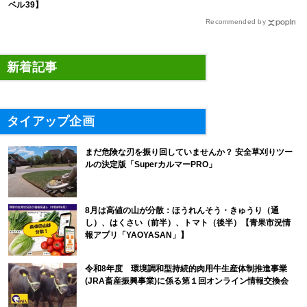
ベル39】
Recommended by
新着記事
タイアップ企画
まだ危険な刃を振り回していませんか？ 安全草刈りツー
ルの決定版「SuperカルマーPRO」
8月は高値の山が分散：ほうれんそう・きゅうり（通
し）、はくさい（前半）、トマト（後半）【青果市況情
報アプリ「YAOYASAN」】
令和8年度 環境調和型持続的肉用牛生産体制推進事業
(JRA畜産振興事業)に係る第１回オンライン情報交換会