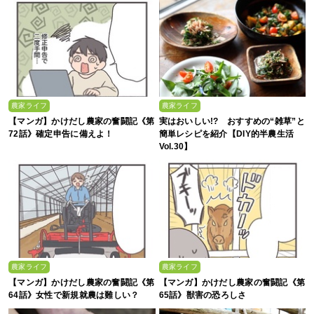
農家ライフ
農家ライフ
【マンガ】かけだし農家の奮闘記《第
実はおいしい!? おすすめの“雑草”と
72話》確定申告に備えよ！
簡単レシピを紹介【DIY的半農生活
Vol.30】
農家ライフ
農家ライフ
【マンガ】かけだし農家の奮闘記《第
【マンガ】かけだし農家の奮闘記《第
64話》女性で新規就農は難しい？
65話》獣害の恐ろしさ