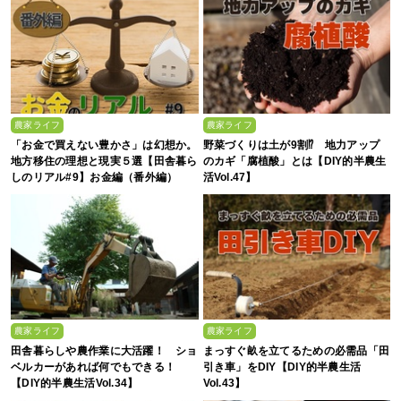
農家ライフ
農家ライフ
「お金で買えない豊かさ」は幻想か。
野菜づくりは土が9割⁉ 地力アップ
地方移住の理想と現実５選【田舎暮ら
のカギ「腐植酸」とは【DIY的半農生
しのリアル#9】お金編（番外編）
活Vol.47】
農家ライフ
農家ライフ
田舎暮らしや農作業に大活躍！ ショ
まっすぐ畝を立てるための必需品「田
ベルカーがあれば何でもできる！
引き車」をDIY【DIY的半農生活
【DIY的半農生活Vol.34】
Vol.43】