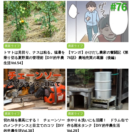
農家ライフ
農家ライフ
トマトは見切り、ナスは粘る。猛暑を
【マンガ】かけだし農家の奮闘記《第
乗り切る夏野菜の管理術【DIY的半農
76話》農地売買の葛藤（後編）
生活Vol.54】
農家ライフ
農家ライフ
切れ味を最高にする！ チェーンソー
水やり＆洗いにも活躍！ ドラム缶で
のメンテナンスと目立てのコツ【DIY
作る雨水タンク【DIY的半農生活
的半農生活Vol.38】
Vol.29】