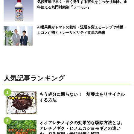
気候変動で早く・長く発生する害虫をしっかり防除。通
年使える気門封鎖剤『フーモン』
AI選果機がトマトの栽培・流通を変える―シブヤ精機・
カゴメが描くトレーサビリティ改革の未来
人気記事ランキング
もう処分に困らない！ 培養土をリサイクル
する方法
オオアレチノギクの効果的な駆除方法とは。
アレチノギク・ヒメムカシヨモギとの違い
や、発生原因・予防対策を解説