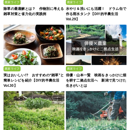
農家ライフ
農家ライフ
除草の最適解とは？ 作物別に考える
水やり＆洗いにも活躍！ ドラム缶で
雑草対策と省力化の実践例
作る雨水タンク【DIY的半農生活
Vol.29】
農家ライフ
農家ライフ
実はおいしい!? おすすめの“雑草”と
俳優・山本一賢 映画をきっかけに畑
簡単レシピを紹介【DIY的半農生活
を耕す二拠点生活へ 新潟で見つけた
Vol.30】
生きがいとは