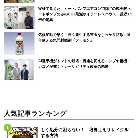
実証で見えた、ヒートポンプエアコン“電化”の現実解-ヒ
ートポンプのみのCO2削減ボイラーレスハウス、反収1.5
倍の驚異-
気候変動で早く・長く発生する害虫をしっかり防除。通
年使える気門封鎖剤『フーモン』
AI選果機がトマトの栽培・流通を変える―シブヤ精機・
カゴメが描くトレーサビリティ改革の未来
人気記事ランキング
もう処分に困らない！ 培養土をリサイクル
する方法