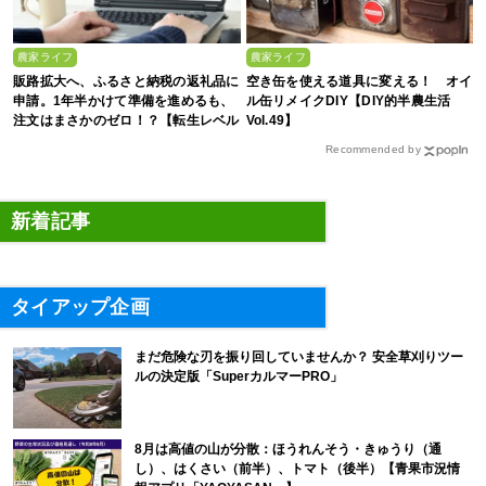
農家ライフ
農家ライフ
販路拡大へ、ふるさと納税の返礼品に
空き缶を使える道具に変える！ オイ
申請。1年半かけて準備を進めるも、
ル缶リメイクDIY【DIY的半農生活
注文はまさかのゼロ！？【転生レベル
Vol.49】
30】
Recommended by
新着記事
タイアップ企画
まだ危険な刃を振り回していませんか？ 安全草刈りツー
ルの決定版「SuperカルマーPRO」
8月は高値の山が分散：ほうれんそう・きゅうり（通
し）、はくさい（前半）、トマト（後半）【青果市況情