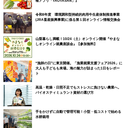
報アプリ「YAOYASAN」】
令和8年度 環境調和型持続的肉用牛生産体制推進事業
(JRA畜産振興事業)に係る第１回オンライン情報交換会
山梨暮らし満載！10/24（土）オンライン開催『やまな
しオンライン就農座談会』【参加無料】
“漁師の日”に東京開催。「漁業就業支援フェア2026」に
大人も子どもも来場。海の魅力が詰まった1日をレポー
ト
高温・乾燥・日照不足でもストレスに負けない農業へ。
バイオスティミュラント資材の選び方
手をかけずに自動で管理可能！小型・低コストで始める
水耕栽培