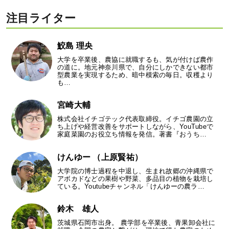
注目ライター
鮫島 理央
大学を卒業後、農協に就職するも、気が付けば農作
の道に。地元神奈川県で、自分にしかできない都市
型農業を実現するため、暗中模索の毎日。収穫より
も…
宮崎大輔
株式会社イチゴテック代表取締役。イチゴ農園の立
ち上げや経営改善をサポートしながら、YouTubeで
家庭菜園のお役立ち情報を発信。著書『おうち…
けんゆー （上原賢祐）
大学院の博士過程を中退し、生まれ故郷の沖縄県で
アボカドなどの果樹や野菜、多品目の植物を栽培し
ている。Youtubeチャンネル「けんゆーの農ラ…
鈴木 雄人
茨城県石岡市出身。 農学部を卒業後、青果卸会社に