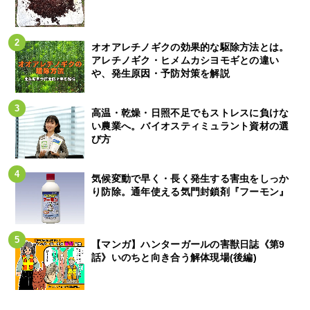
オオアレチノギクの効果的な駆除方法とは。
アレチノギク・ヒメムカシヨモギとの違い
や、発生原因・予防対策を解説
高温・乾燥・日照不足でもストレスに負けな
い農業へ。バイオスティミュラント資材の選
び方
気候変動で早く・長く発生する害虫をしっか
り防除。通年使える気門封鎖剤『フーモン』
【マンガ】ハンターガールの害獣日誌《第9
話》いのちと向き合う解体現場(後編)