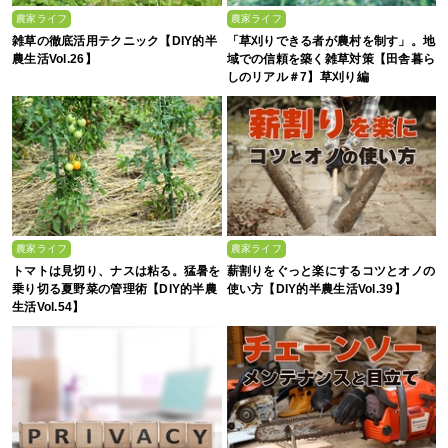
農家ライフ
農家ライフ
雑草の徹底活用テクニック【DIY的半
「草刈りできる者が農村を制す」。地
農生活Vol.26】
域での信頼を築く雑草対策【田舎暮ら
しのリアル＃7】草刈り編
農家ライフ
農家ライフ
トマトは見切り、ナスは粘る。猛暑を
薪割りをぐっと楽にするコツとオノの
乗り切る夏野菜の管理術【DIY的半農
使い方【DIY的半農生活Vol.39】
生活Vol.54】