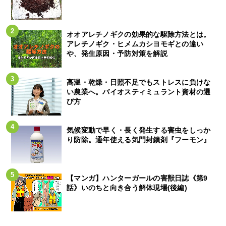
オオアレチノギクの効果的な駆除方法とは。
アレチノギク・ヒメムカシヨモギとの違い
や、発生原因・予防対策を解説
高温・乾燥・日照不足でもストレスに負けな
い農業へ。バイオスティミュラント資材の選
び方
気候変動で早く・長く発生する害虫をしっか
り防除。通年使える気門封鎖剤『フーモン』
【マンガ】ハンターガールの害獣日誌《第9
話》いのちと向き合う解体現場(後編)