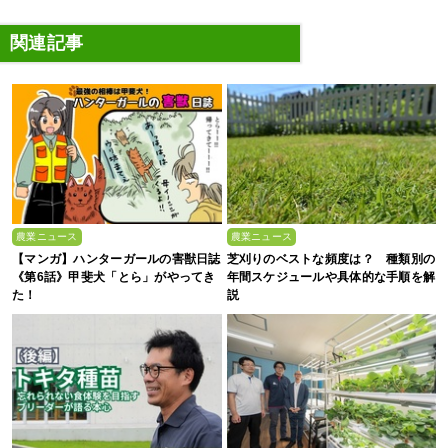
関連記事
農業ニュース
農業ニュース
【マンガ】ハンターガールの害獣日誌
芝刈りのベストな頻度は？ 種類別の
《第6話》甲斐犬「とら」がやってき
年間スケジュールや具体的な手順を解
た！
説