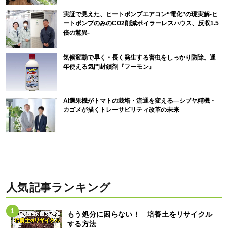
実証で見えた、ヒートポンプエアコン“電化”の現実解-ヒ
ートポンプのみのCO2削減ボイラーレスハウス、反収1.5
倍の驚異-
気候変動で早く・長く発生する害虫をしっかり防除。通
年使える気門封鎖剤『フーモン』
AI選果機がトマトの栽培・流通を変える―シブヤ精機・
カゴメが描くトレーサビリティ改革の未来
人気記事ランキング
もう処分に困らない！ 培養土をリサイクル
する方法