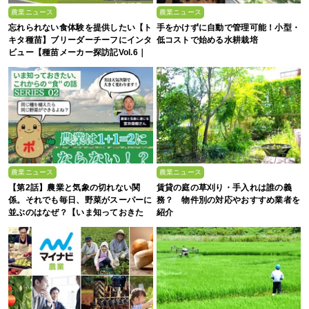
農業ニュース
農業ニュース
忘れられない食体験を提供したい【ト
手をかけずに自動で管理可能！小型・
キタ種苗】ブリーダーチーフにインタ
低コストで始める水耕栽培
ビュー【種苗メーカー探訪記Vol.6｜
後編】
農業ニュース
農業ニュース
【第2話】農業と気象の切れない関
賃貸の庭の草刈り・手入れは誰の義
係。それでも毎日、野菜がスーパーに
務？ 物件別の対応やおすすめ業者を
並ぶのはなぜ？【いま知っておきた
紹介
い、これからの”食”の話】