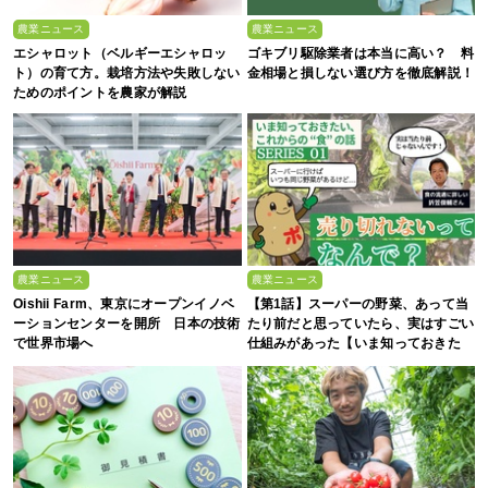
農業ニュース
農業ニュース
エシャロット（ベルギーエシャロッ
ゴキブリ駆除業者は本当に高い？ 料
ト）の育て方。栽培方法や失敗しない
金相場と損しない選び方を徹底解説！
ためのポイントを農家が解説
農業ニュース
農業ニュース
Oishii Farm、東京にオープンイノベ
【第1話】スーパーの野菜、あって当
ーションセンターを開所 日本の技術
たり前だと思っていたら、実はすごい
で世界市場へ
仕組みがあった【いま知っておきた
い、これからの”食”の話】