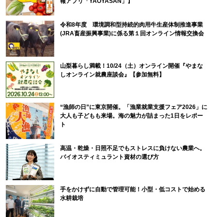
報アプリ「YAOYASAN」】
令和8年度 環境調和型持続的肉用牛生産体制推進事業
(JRA畜産振興事業)に係る第１回オンライン情報交換会
山梨暮らし満載！10/24（土）オンライン開催『やまな
しオンライン就農座談会』【参加無料】
“漁師の日”に東京開催。「漁業就業支援フェア2026」に
大人も子どもも来場。海の魅力が詰まった1日をレポー
ト
高温・乾燥・日照不足でもストレスに負けない農業へ。
バイオスティミュラント資材の選び方
手をかけずに自動で管理可能！小型・低コストで始める
水耕栽培