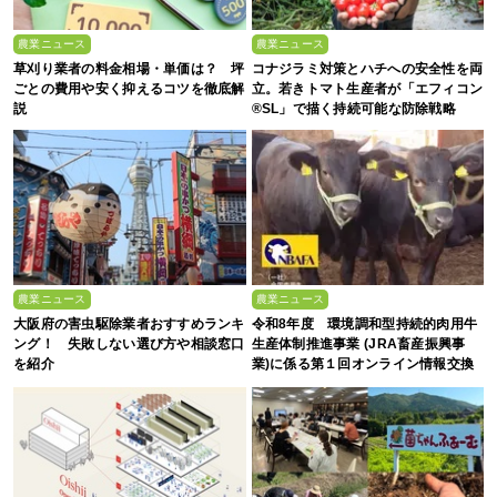
農業ニュース
農業ニュース
草刈り業者の料金相場・単価は？ 坪
コナジラミ対策とハチへの安全性を両
ごとの費用や安く抑えるコツを徹底解
立。若きトマト生産者が「エフィコン
説
®SL」で描く持続可能な防除戦略
農業ニュース
農業ニュース
大阪府の害虫駆除業者おすすめランキ
令和8年度 環境調和型持続的肉用牛
ング！ 失敗しない選び方や相談窓口
生産体制推進事業 (JRA畜産振興事
を紹介
業)に係る第１回オンライン情報交換
会