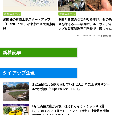
農業ニュース
農業ニュース
米国発の植物工場スタートアップ
発酵と農業のつながりを学び、食の未
「Oishii Farm」が東京に研究拠点開
来を考える――福岡ホテル・ウェディ
設
ング＆製菓調理専門学校で「菌ちゃん
農法」研修を実施【イベントレポー
Recommended by
ト】
新着記事
タイアップ企画
まだ危険な刃を振り回していませんか？ 安全草刈りツー
ルの決定版「SuperカルマーPRO」
8月は高値の山が分散：ほうれんそう・きゅうり（通
し）、はくさい（前半）、トマト（後半）【青果市況情