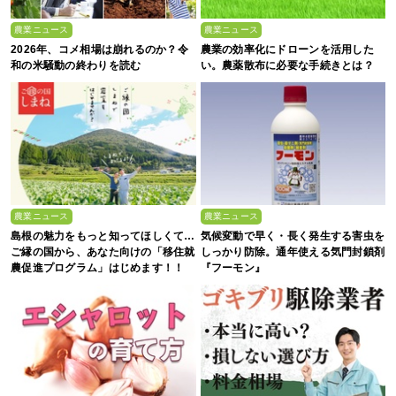
農業ニュース
農業ニュース
2026年、コメ相場は崩れるのか？令
農業の効率化にドローンを活用した
和の米騒動の終わりを読む
い。農薬散布に必要な手続きとは？
農業ニュース
農業ニュース
島根の魅力をもっと知ってほしくて…
気候変動で早く・長く発生する害虫を
ご縁の国から、あなた向けの「移住就
しっかり防除。通年使える気門封鎖剤
農促進プログラム」はじめます！！
『フーモン』