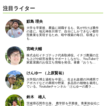
注目ライター
鮫島 理央
大学を卒業後、農協に就職するも、気が付けば農作
の道に。地元神奈川県で、自分にしかできない都市
型農業を実現するため、暗中模索の毎日。収穫より
も…
宮崎大輔
株式会社イチゴテック代表取締役。イチゴ農園の立
ち上げや経営改善をサポートしながら、YouTubeで
家庭菜園のお役立ち情報を発信。著書『おうち…
けんゆー （上原賢祐）
大学院の博士過程を中退し、生まれ故郷の沖縄県で
アボカドなどの果樹や野菜、多品目の植物を栽培し
ている。Youtubeチャンネル「けんゆーの農ラ…
鈴木 雄人
茨城県石岡市出身。 農学部を卒業後、青果卸会社に