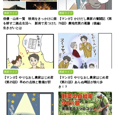
農家ライフ
農家ライフ
俳優・山本一賢 映画をきっかけに畑
【マンガ】かけだし農家の奮闘記《第
を耕す二拠点生活へ 新潟で見つけた
76話》農地売買の葛藤（後編）
生きがいとは
農家ライフ
農家ライフ
【マンガ】やりなおし農家はじめ君
【マンガ】やりなおし農家はじめ君
《第25話》早めの点検と整備が肝
《第21話》あらぬ噂話が独り歩
き！？