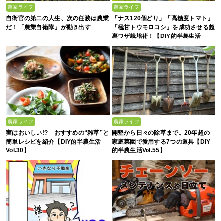
農家ライフ
農家ライフ
自衛官の第二の人生、次の任務は農業
「ナス120個どり」「高糖度トマト」
だ！「農業自衛隊」が動き出す
「極甘トウモロコシ」を成功させる超
裏ワザ栽培術！【DIY的半農生活
Vol.49】
農家ライフ
農家ライフ
実はおいしい!? おすすめの“雑草”と
開墾から日々の除草まで。20年超の
簡単レシピを紹介【DIY的半農生活
家庭菜園で愛用する7つの道具【DIY
Vol.30】
的半農生活Vol.55】