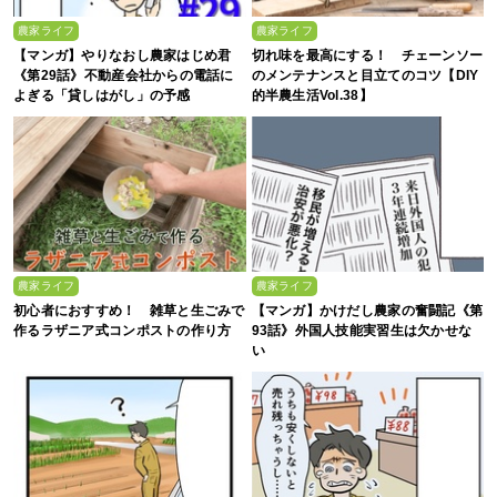
農家ライフ
農家ライフ
【マンガ】やりなおし農家はじめ君
切れ味を最高にする！ チェーンソー
《第29話》不動産会社からの電話に
のメンテナンスと目立てのコツ【DIY
よぎる「貸しはがし」の予感
的半農生活Vol.38】
農家ライフ
農家ライフ
初心者におすすめ！ 雑草と生ごみで
【マンガ】かけだし農家の奮闘記《第
作るラザニア式コンポストの作り方
93話》外国人技能実習生は欠かせな
い