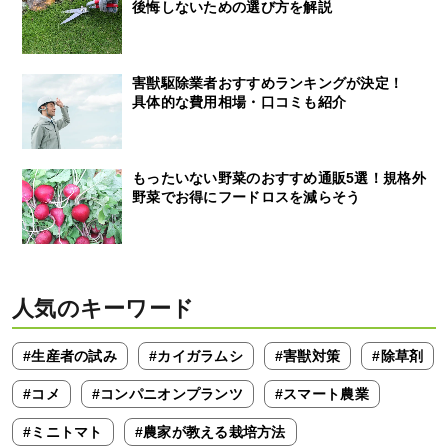
後悔しないための選び方を解説
害獣駆除業者おすすめランキングが決定！
具体的な費用相場・口コミも紹介
もったいない野菜のおすすめ通販5選！規格外
野菜でお得にフードロスを減らそう
人気のキーワード
#生産者の試み
#カイガラムシ
#害獣対策
#除草剤
#コメ
#コンパニオンプランツ
#スマート農業
#ミニトマト
#農家が教える栽培方法