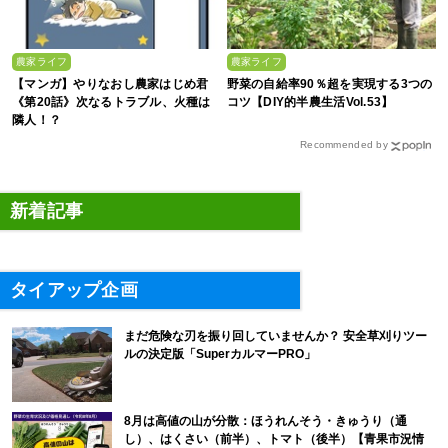
農家ライフ
農家ライフ
【マンガ】やりなおし農家はじめ君
野菜の自給率90％超を実現する3つの
《第20話》次なるトラブル、火種は
コツ【DIY的半農生活Vol.53】
隣人！？
Recommended by
新着記事
タイアップ企画
まだ危険な刃を振り回していませんか？ 安全草刈りツー
ルの決定版「SuperカルマーPRO」
8月は高値の山が分散：ほうれんそう・きゅうり（通
し）、はくさい（前半）、トマト（後半）【青果市況情