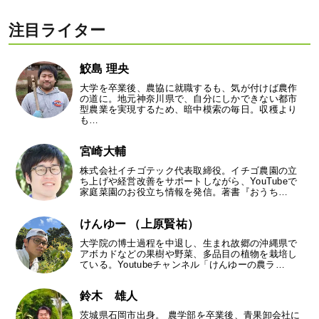
注目ライター
鮫島 理央
大学を卒業後、農協に就職するも、気が付けば農作
の道に。地元神奈川県で、自分にしかできない都市
型農業を実現するため、暗中模索の毎日。収穫より
も…
宮崎大輔
株式会社イチゴテック代表取締役。イチゴ農園の立
ち上げや経営改善をサポートしながら、YouTubeで
家庭菜園のお役立ち情報を発信。著書『おうち…
けんゆー （上原賢祐）
大学院の博士過程を中退し、生まれ故郷の沖縄県で
アボカドなどの果樹や野菜、多品目の植物を栽培し
ている。Youtubeチャンネル「けんゆーの農ラ…
鈴木 雄人
茨城県石岡市出身。 農学部を卒業後、青果卸会社に