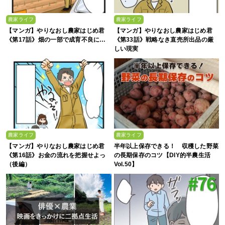
農家ライフ
農家ライフ
【マンガ】やりなおし農家はじめ君
【マンガ】やりなおし農家はじめ君
《第17話》畑の一部で成育不良に…
《第33話》戦略なき直売所出品の厳
しい現実
農家ライフ
農家ライフ
【マンガ】やりなおし農家はじめ君
半年以上保存できる！ 収穫した野菜
《第16話》お金の流れを把握せよっ
の長期保存のコツ【DIY的半農生活
（後編）
Vol.50】