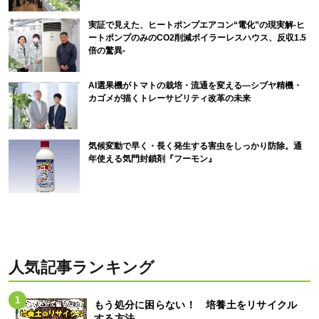
実証で見えた、ヒートポンプエアコン“電化”の現実解-ヒ
ートポンプのみのCO2削減ボイラーレスハウス、反収1.5
倍の驚異-
AI選果機がトマトの栽培・流通を変える―シブヤ精機・
カゴメが描くトレーサビリティ改革の未来
気候変動で早く・長く発生する害虫をしっかり防除。通
年使える気門封鎖剤『フーモン』
人気記事ランキング
もう処分に困らない！ 培養土をリサイクル
する方法