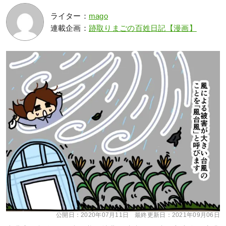
ライター：
mago
連載企画：
跡取りまごの百姓日記【漫画】
公開日：
2020年07月11日
最終更新日：
2021年09月06日