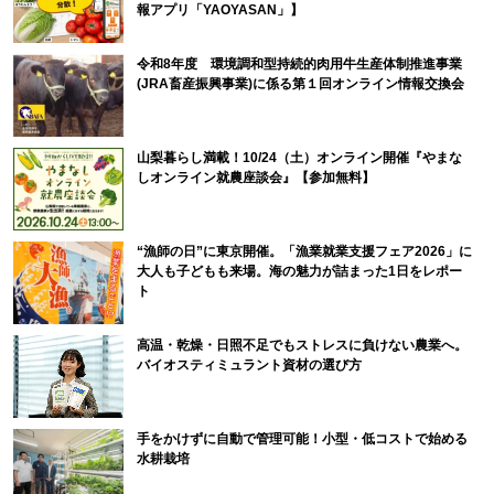
報アプリ「YAOYASAN」】
令和8年度 環境調和型持続的肉用牛生産体制推進事業
(JRA畜産振興事業)に係る第１回オンライン情報交換会
山梨暮らし満載！10/24（土）オンライン開催『やまな
しオンライン就農座談会』【参加無料】
“漁師の日”に東京開催。「漁業就業支援フェア2026」に
大人も子どもも来場。海の魅力が詰まった1日をレポー
ト
高温・乾燥・日照不足でもストレスに負けない農業へ。
バイオスティミュラント資材の選び方
手をかけずに自動で管理可能！小型・低コストで始める
水耕栽培