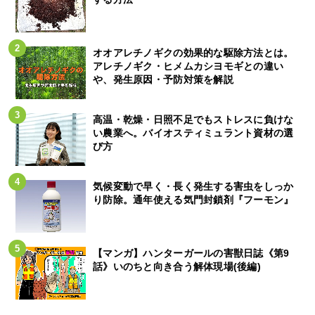
オオアレチノギクの効果的な駆除方法とは。
アレチノギク・ヒメムカシヨモギとの違い
や、発生原因・予防対策を解説
高温・乾燥・日照不足でもストレスに負けな
い農業へ。バイオスティミュラント資材の選
び方
気候変動で早く・長く発生する害虫をしっか
り防除。通年使える気門封鎖剤『フーモン』
【マンガ】ハンターガールの害獣日誌《第9
話》いのちと向き合う解体現場(後編)