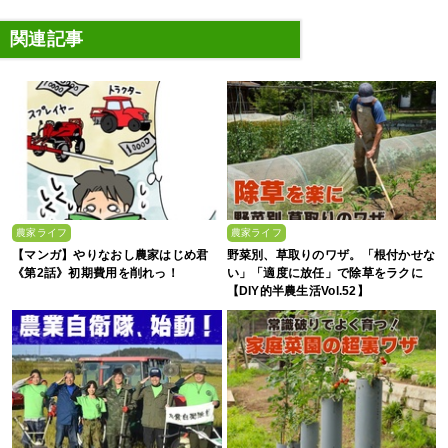
関連記事
農家ライフ
農家ライフ
【マンガ】やりなおし農家はじめ君
野菜別、草取りのワザ。「根付かせな
《第2話》初期費用を削れっ！
い」「適度に放任」で除草をラクに
【DIY的半農生活Vol.52】