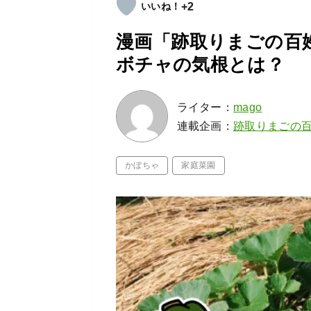
+2
漫画「跡取りまごの百姓
ボチャの気根とは？
ライター：
mago
連載企画：
跡取りまごの
かぼちゃ
家庭菜園