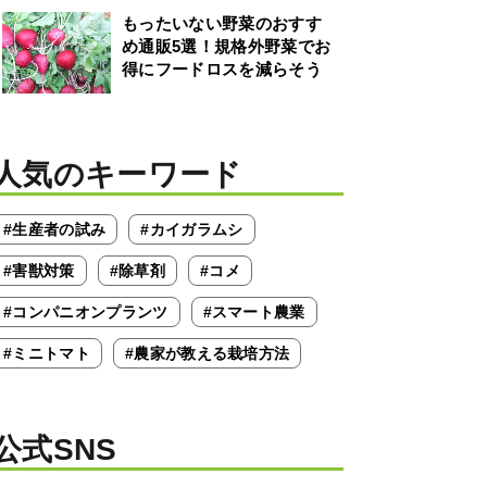
もったいない野菜のおすす
め通販5選！規格外野菜でお
得にフードロスを減らそう
人気のキーワード
#生産者の試み
#カイガラムシ
#害獣対策
#除草剤
#コメ
#コンパニオンプランツ
#スマート農業
#ミニトマト
#農家が教える栽培方法
公式SNS