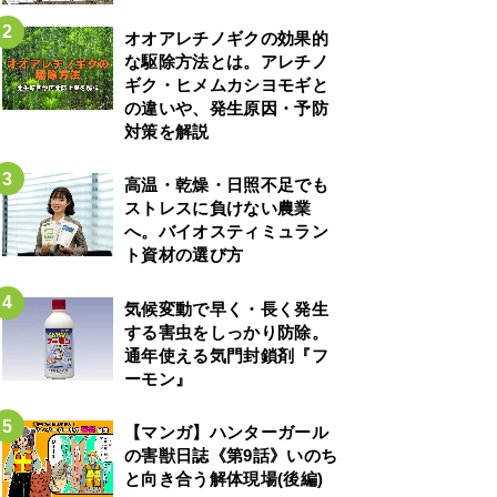
オオアレチノギクの効果的
な駆除方法とは。アレチノ
ギク・ヒメムカシヨモギと
の違いや、発生原因・予防
対策を解説
高温・乾燥・日照不足でも
ストレスに負けない農業
へ。バイオスティミュラン
ト資材の選び方
気候変動で早く・長く発生
する害虫をしっかり防除。
通年使える気門封鎖剤『フ
ーモン』
【マンガ】ハンターガール
の害獣日誌《第9話》いのち
と向き合う解体現場(後編)