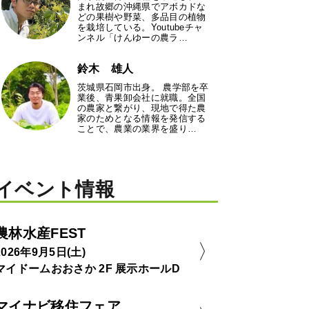
まれ故郷の沖縄県でアボカドな
どの果樹や野菜、多品目の植物
を栽培している。Youtubeチャ
ンネル「けんゆーの農ラ…
鈴木 雄人
茨城県石岡市出身。 農学部を卒
業後、青果卸会社に就職。全国
の農家と繋がり、現地で得た農
家のためとなる情報を発信する
ことで、農業の業界を盛り…
イベント情報
農林水産FEST
2026年9月5日(土)
マイドームおおさか 2F 展示ホールD
マイナビ移住フェア