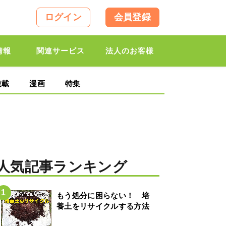
ログイン
会員登録
情報
関連サービス
法人のお客様
連載
漫画
特集
人気記事ランキング
もう処分に困らない！ 培
養土をリサイクルする方法