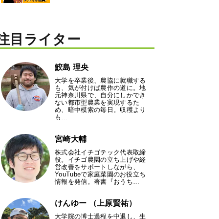
注目ライター
鮫島 理央
大学を卒業後、農協に就職する
も、気が付けば農作の道に。地
元神奈川県で、自分にしかでき
ない都市型農業を実現するた
め、暗中模索の毎日。収穫より
も…
宮崎大輔
株式会社イチゴテック代表取締
役。イチゴ農園の立ち上げや経
営改善をサポートしながら、
YouTubeで家庭菜園のお役立ち
情報を発信。著書『おうち…
けんゆー （上原賢祐）
大学院の博士過程を中退し、生