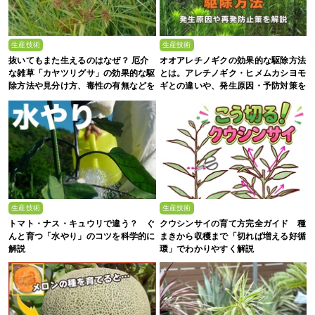
生産技術
生産技術
抜いてもまた生えるのはなぜ？ 厄介
オオアレチノギクの効果的な駆除方法
な雑草「カヤツリグサ」の効果的な駆
とは。アレチノギク・ヒメムカシヨモ
除方法や見分け方、毒性の有無などを
ギとの違いや、発生原因・予防対策を
農家が解説
解説
生産技術
生産技術
トマト・ナス・キュウリで違う？ ぐ
クウシンサイの育て方完全ガイド 種
んと育つ「水やり」のコツを科学的に
まきから収穫まで「切れば増える好循
解説
環」でわかりやすく解説