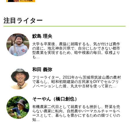
注目ライター
鮫島 理央
大学を卒業後、農協に就職するも、気が付けば農作
の道に。地元神奈川県で、自分にしかできない都市
型農業を実現するため、暗中模索の毎日。収穫より
も…
和田 義弥
フリーライター。2011年から茨城県筑波山麓の農村
で暮らし、昭和初期建築の古民家をDIYでセルフリ
ノベーションした後、丸太や古材を使って新た…
そーやん（橋口創也）
有機農家二代目として就農するも挫折し、野菜を売
らない農家に転向。自然農やパーマカルチャーをベ
ースとして、暮らしを豊かにするための畑づくりの
知…