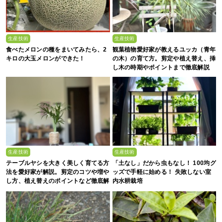
生産技術
生産技術
食べたメロンの種をまいてみたら、2
観葉植物愛好家が教えるユッカ（青年
キロの大玉メロンができた！
の木）の育て方。剪定や植え替え、挿
し木の時期やポイントまで徹底解説
生産技術
生産技術
テーブルヤシを大きく美しく育てる方
「土なし」だから虫もなし！ 100均グ
法を愛好家が解説。剪定のコツや増や
ッズで手軽に始める！ 失敗しない室
し方、植え替えのポイントなど徹底解
内水耕栽培
剖