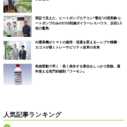
実証で見えた、ヒートポンプエアコン“電化”の現実解-ヒ
ートポンプのみのCO2削減ボイラーレスハウス、反収1.5
倍の驚異-
AI選果機がトマトの栽培・流通を変える―シブヤ精機・
カゴメが描くトレーサビリティ改革の未来
気候変動で早く・長く発生する害虫をしっかり防除。通
年使える気門封鎖剤『フーモン』
人気記事ランキング