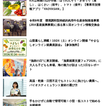
8月は高値の山が分散：ほうれんそう・きゅうり（通
し）、はくさい（前半）、トマト（後半）【青果市況情
報アプリ「YAOYASAN」】
令和8年度 環境調和型持続的肉用牛生産体制推進事業
(JRA畜産振興事業)に係る第１回オンライン情報交換会
山梨暮らし満載！10/24（土）オンライン開催『やまな
しオンライン就農座談会』【参加無料】
“漁師の日”に東京開催。「漁業就業支援フェア2026」に
大人も子どもも来場。海の魅力が詰まった1日をレポー
ト
高温・乾燥・日照不足でもストレスに負けない農業へ。
バイオスティミュラント資材の選び方
手をかけずに自動で管理可能！小型・低コストで始める
水耕栽培