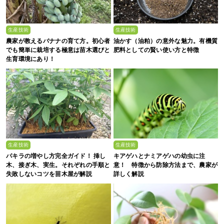
生産技術
生産技術
農家が教えるバナナの育て方。初心者
油かす（油粕）の意外な魅力。有機質
でも簡単に栽培する極意は苗木選びと
肥料としての賢い使い方と特徴
生育環境にあり！
生産技術
生産技術
パキラの増やし方完全ガイド！ 挿し
キアゲハとナミアゲハの幼虫に注
木、接ぎ木、実生。それぞれの手順と
意！ 特徴から防除方法まで、農家が
失敗しないコツを苗木屋が解説
詳しく解説