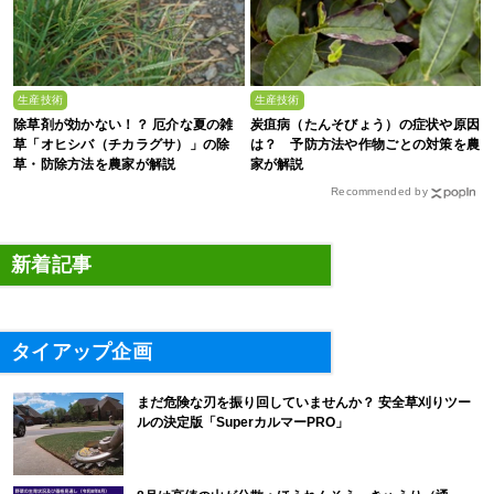
生産技術
生産技術
除草剤が効かない！？ 厄介な夏の雑
炭疽病（たんそびょう）の症状や原因
草「オヒシバ（チカラグサ）」の除
は？ 予防方法や作物ごとの対策を農
草・防除方法を農家が解説
家が解説
Recommended by
新着記事
タイアップ企画
まだ危険な刃を振り回していませんか？ 安全草刈りツー
ルの決定版「SuperカルマーPRO」