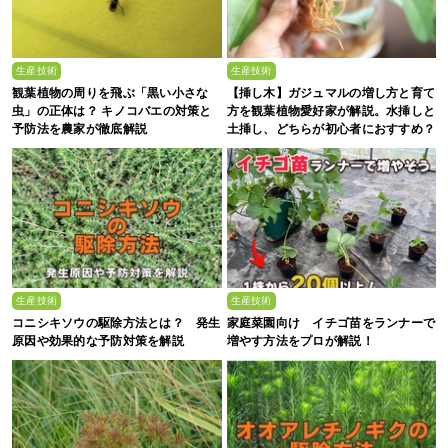
生産技術
生産技術
観葉植物の周りを飛ぶ「黒い小さな
【挿し木】ガジュマルの増し方と育て
虫」の正体は？ キノコバエの対策と
方を観葉植物愛好家が解説。水挿しと
予防法を農家が徹底解説
土挿し、どちらが初心者におすすめ？
生産技術
生産技術
コニシキソウの駆除方法とは？ 発生
家庭菜園向け イチゴ苗をランナーで
原因や効果的な予防対策を解説
増やす方法をプロが解説！