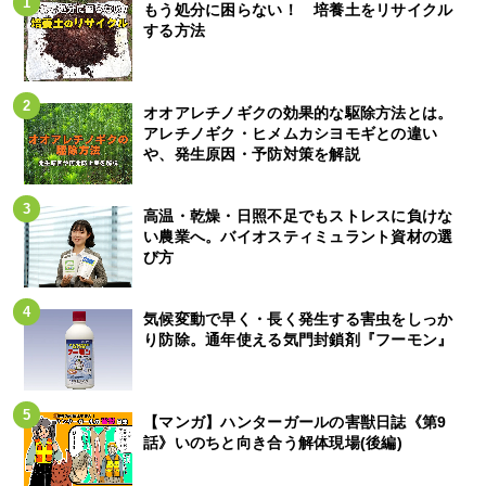
もう処分に困らない！ 培養土をリサイクル
する方法
オオアレチノギクの効果的な駆除方法とは。
アレチノギク・ヒメムカシヨモギとの違い
や、発生原因・予防対策を解説
高温・乾燥・日照不足でもストレスに負けな
い農業へ。バイオスティミュラント資材の選
び方
気候変動で早く・長く発生する害虫をしっか
り防除。通年使える気門封鎖剤『フーモン』
【マンガ】ハンターガールの害獣日誌《第9
話》いのちと向き合う解体現場(後編)