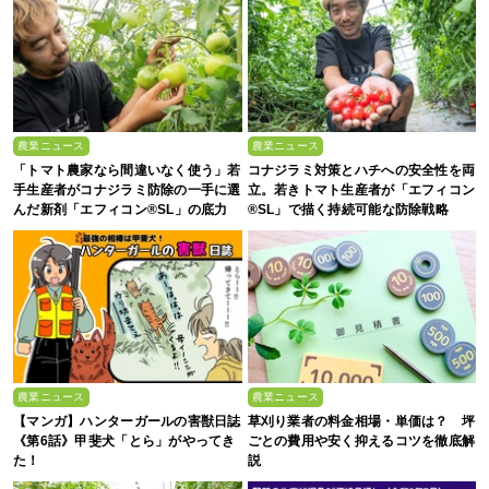
農業ニュース
農業ニュース
「トマト農家なら間違いなく使う」若
コナジラミ対策とハチへの安全性を両
手生産者がコナジラミ防除の一手に選
立。若きトマト生産者が「エフィコン
んだ新剤「エフィコン®SL」の底力
®SL」で描く持続可能な防除戦略
農業ニュース
農業ニュース
【マンガ】ハンターガールの害獣日誌
草刈り業者の料金相場・単価は？ 坪
《第6話》甲斐犬「とら」がやってき
ごとの費用や安く抑えるコツを徹底解
た！
説