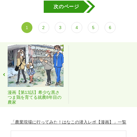
次のページ
1
2
3
4
5
6
漫画【第13話】希少な黒さ
つま鶏を育てる就農8年目の
農家
「農業現場に行ってみた！はなこの潜入レポ【漫画】」