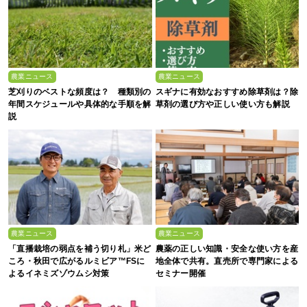
農業ニュース
農業ニュース
芝刈りのベストな頻度は？ 種類別の
スギナに有効なおすすめ除草剤は？除
年間スケジュールや具体的な手順を解
草剤の選び方や正しい使い方も解説
説
農業ニュース
農業ニュース
「直播栽培の弱点を補う切り札」米ど
農薬の正しい知識・安全な使い方を産
ころ・秋田で広がるルミビア™FSに
地全体で共有。直売所で専門家による
よるイネミズゾウムシ対策
セミナー開催