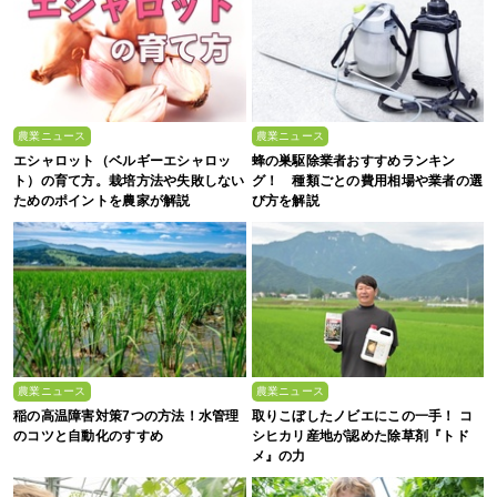
農業ニュース
農業ニュース
エシャロット（ベルギーエシャロッ
蜂の巣駆除業者おすすめランキン
ト）の育て方。栽培方法や失敗しない
グ！ 種類ごとの費用相場や業者の選
ためのポイントを農家が解説
び方を解説
農業ニュース
農業ニュース
稲の高温障害対策7つの方法！水管理
取りこぼしたノビエにこの一手！ コ
のコツと自動化のすすめ
シヒカリ産地が認めた除草剤『トド
メ』の力