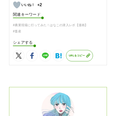
+2
関連キーワード
#農業現場に行ってみた！はなこの潜入レポ【漫画】
#畜産
シェアする
URLをコピー