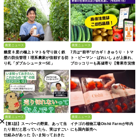
農業ニュース
農業ニュース
糖度 8 度の極上トマトを守り抜く鉄
7月は“前半”がカギ！きゅうり・トマ
壁の防虫管理！理系農家が信頼する切
ト・ピーマン・ばれいしょが上振れ、
り札「ダブルシューターSE」
ブロッコリーも高値寄り【青果市況情
報アプリ「YAOYASAN」】
農業ニュース
農業ニュース
【第1話】スーパーの野菜、あって当
イチゴの植物工場Oishii Farmが年内
たり前だと思っていたら、実はすごい
にも国内販売へ
仕組みがあった【いま知っておきた