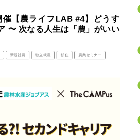
開催【農ライフLAB #4】どうす
 〜 次なる人生は「農」がいい
新規就農
独立就農
移住
農業セミナー