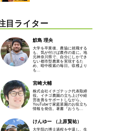
注目ライター
鮫島 理央
大学を卒業後、農協に就職する
も、気が付けば農作の道に。地
元神奈川県で、自分にしかでき
ない都市型農業を実現するた
め、暗中模索の毎日。収穫より
も…
宮崎大輔
株式会社イチゴテック代表取締
役。イチゴ農園の立ち上げや経
営改善をサポートしながら、
YouTubeで家庭菜園のお役立ち
情報を発信。著書『おうち…
けんゆー （上原賢祐）
大学院の博士過程を中退し、生