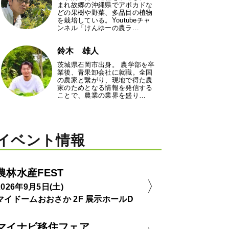
まれ故郷の沖縄県でアボカドな
どの果樹や野菜、多品目の植物
を栽培している。Youtubeチャ
ンネル「けんゆーの農ラ…
鈴木 雄人
茨城県石岡市出身。 農学部を卒
業後、青果卸会社に就職。全国
の農家と繋がり、現地で得た農
家のためとなる情報を発信する
ことで、農業の業界を盛り…
イベント情報
農林水産FEST
2026年9月5日(土)
マイドームおおさか 2F 展示ホールD
マイナビ移住フェア