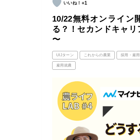
+1
10/22無料オンライン
る？！セカンドキャリア
〜
UIJターン
これからの農業
採用・雇用
雇用就農