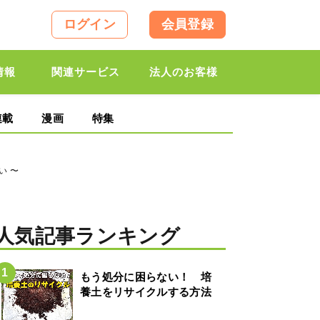
ログイン
会員登録
情報
関連サービス
法人のお客様
連載
漫画
特集
い 〜
人気記事ランキング
もう処分に困らない！ 培
養土をリサイクルする方法