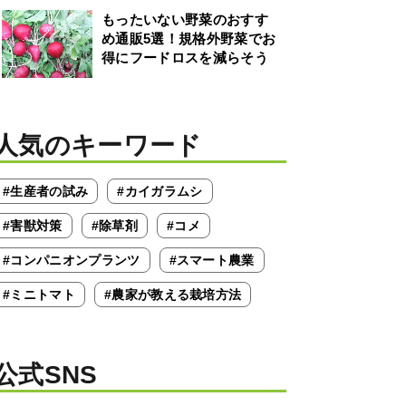
もったいない野菜のおすす
め通販5選！規格外野菜でお
得にフードロスを減らそう
人気のキーワード
#生産者の試み
#カイガラムシ
#害獣対策
#除草剤
#コメ
#コンパニオンプランツ
#スマート農業
#ミニトマト
#農家が教える栽培方法
公式SNS