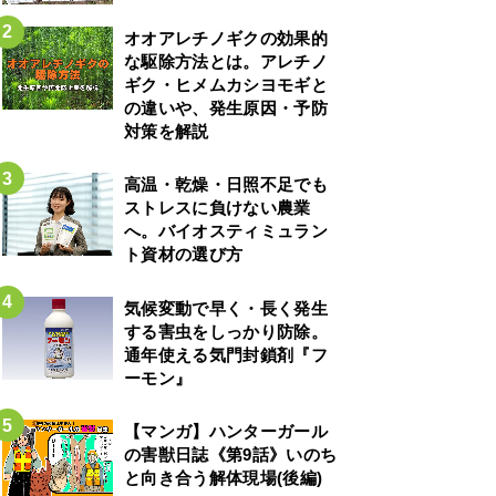
オオアレチノギクの効果的
な駆除方法とは。アレチノ
ギク・ヒメムカシヨモギと
の違いや、発生原因・予防
対策を解説
高温・乾燥・日照不足でも
ストレスに負けない農業
へ。バイオスティミュラン
ト資材の選び方
気候変動で早く・長く発生
する害虫をしっかり防除。
通年使える気門封鎖剤『フ
ーモン』
【マンガ】ハンターガール
の害獣日誌《第9話》いのち
と向き合う解体現場(後編)