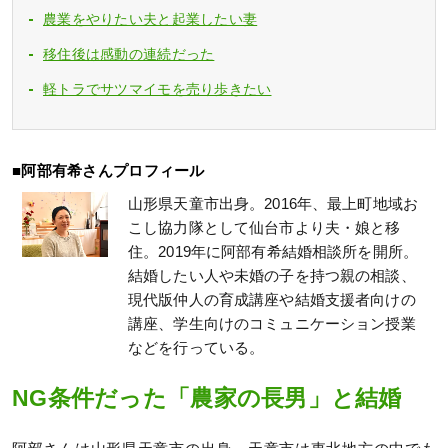
農業をやりたい夫と起業したい妻
移住後は感動の連続だった
軽トラでサツマイモを売り歩きたい
■阿部有希さんプロフィール
山形県天童市出身。2016年、最上町地域お
こし協力隊として仙台市より夫・娘と移
住。2019年に阿部有希結婚相談所を開所。
結婚したい人や未婚の子を持つ親の相談、
現代版仲人の育成講座や結婚支援者向けの
講座、学生向けのコミュニケーション授業
などを行っている。
NG条件だった「農家の長男」と結婚