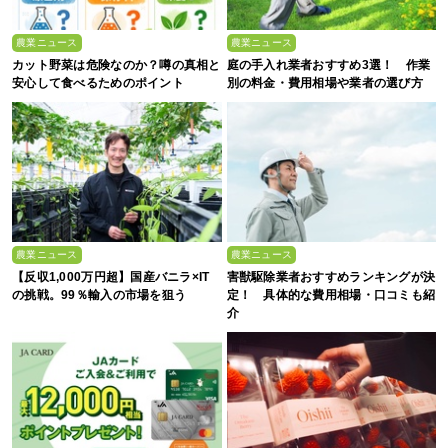
農業ニュース
農業ニュース
カット野菜は危険なのか？噂の真相と
庭の手入れ業者おすすめ3選！ 作業
安心して食べるためのポイント
別の料金・費用相場や業者の選び方
農業ニュース
農業ニュース
【反収1,000万円超】国産バニラ×IT
害獣駆除業者おすすめランキングが決
の挑戦。99％輸入の市場を狙う
定！ 具体的な費用相場・口コミも紹
介