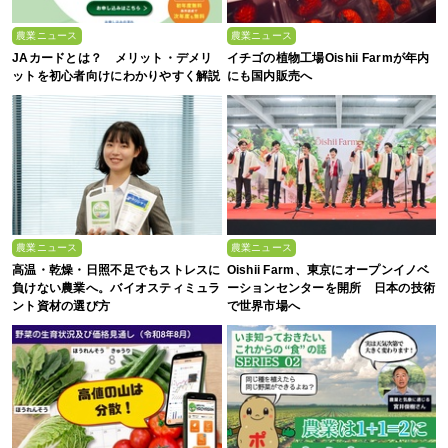
農業ニュース
農業ニュース
JAカードとは？ メリット・デメリ
イチゴの植物工場Oishii Farmが年内
ットを初心者向けにわかりやすく解説
にも国内販売へ
農業ニュース
農業ニュース
高温・乾燥・日照不足でもストレスに
Oishii Farm、東京にオープンイノベ
負けない農業へ。バイオスティミュラ
ーションセンターを開所 日本の技術
ント資材の選び方
で世界市場へ