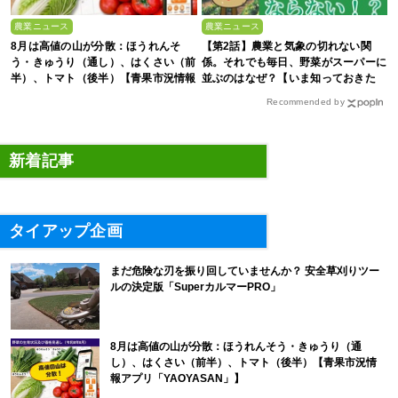
農業ニュース
農業ニュース
8月は高値の山が分散：ほうれんそ
【第2話】農業と気象の切れない関
う・きゅうり（通し）、はくさい（前
係。それでも毎日、野菜がスーパーに
半）、トマト（後半）【青果市況情報
並ぶのはなぜ？【いま知っておきた
アプリ「YAOYASAN」】
い、これからの”食”の話】
Recommended by
新着記事
タイアップ企画
まだ危険な刃を振り回していませんか？ 安全草刈りツー
ルの決定版「SuperカルマーPRO」
8月は高値の山が分散：ほうれんそう・きゅうり（通
し）、はくさい（前半）、トマト（後半）【青果市況情
報アプリ「YAOYASAN」】