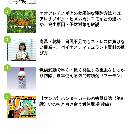
オオアレチノギクの効果的な駆除方法とは。
アレチノギク・ヒメムカシヨモギとの違い
や、発生原因・予防対策を解説
高温・乾燥・日照不足でもストレスに負けな
い農業へ。バイオスティミュラント資材の選
び方
気候変動で早く・長く発生する害虫をしっか
り防除。通年使える気門封鎖剤『フーモン』
【マンガ】ハンターガールの害獣日誌《第9
話》いのちと向き合う解体現場(後編)