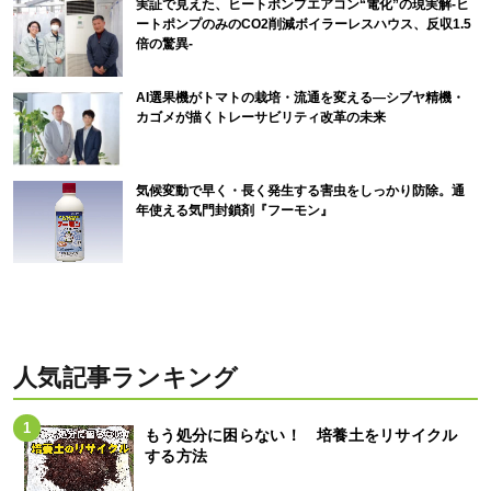
実証で見えた、ヒートポンプエアコン“電化”の現実解-ヒ
ートポンプのみのCO2削減ボイラーレスハウス、反収1.5
倍の驚異-
AI選果機がトマトの栽培・流通を変える―シブヤ精機・
カゴメが描くトレーサビリティ改革の未来
気候変動で早く・長く発生する害虫をしっかり防除。通
年使える気門封鎖剤『フーモン』
人気記事ランキング
もう処分に困らない！ 培養土をリサイクル
する方法