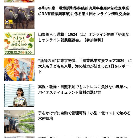
令和8年度 環境調和型持続的肉用牛生産体制推進事業
(JRA畜産振興事業)に係る第１回オンライン情報交換会
山梨暮らし満載！10/24（土）オンライン開催『やまな
しオンライン就農座談会』【参加無料】
“漁師の日”に東京開催。「漁業就業支援フェア2026」に
大人も子どもも来場。海の魅力が詰まった1日をレポー
ト
高温・乾燥・日照不足でもストレスに負けない農業へ。
バイオスティミュラント資材の選び方
手をかけずに自動で管理可能！小型・低コストで始める
水耕栽培