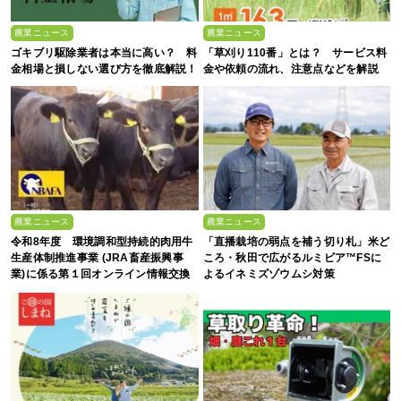
農業ニュース
農業ニュース
ゴキブリ駆除業者は本当に高い？ 料
「草刈り110番」とは？ サービス料
金相場と損しない選び方を徹底解説！
金や依頼の流れ、注意点などを解説
農業ニュース
農業ニュース
令和8年度 環境調和型持続的肉用牛
「直播栽培の弱点を補う切り札」米ど
生産体制推進事業 (JRA畜産振興事
ころ・秋田で広がるルミビア™FSに
業)に係る第１回オンライン情報交換
よるイネミズゾウムシ対策
会