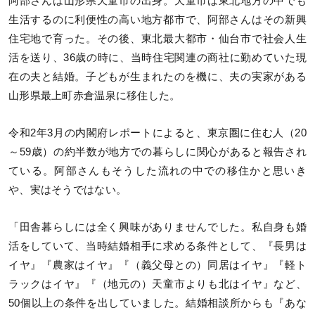
阿部さんは山形県天童市の出身。天童市は東北地方の中でも
生活するのに利便性の高い地方都市で、阿部さんはその新興
住宅地で育った。その後、東北最大都市・仙台市で社会人生
活を送り、36歳の時に、当時住宅関連の商社に勤めていた現
在の夫と結婚。子どもが生まれたのを機に、夫の実家がある
山形県最上町赤倉温泉に移住した。
令和2年3月の内閣府レポートによると、東京圏に住む人（20
～59歳）の約半数が地方での暮らしに関心があると報告され
ている。阿部さんもそうした流れの中での移住かと思いき
や、実はそうではない。
「田舎暮らしには全く興味がありませんでした。私自身も婚
活をしていて、当時結婚相手に求める条件として、『長男は
イヤ』『農家はイヤ』『（義父母との）同居はイヤ』『軽ト
ラックはイヤ』『（地元の）天童市よりも北はイヤ』など、
50個以上の条件を出していました。結婚相談所からも『あな