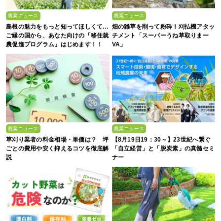
農業ニュース
農業ニュース
島根の魅力をもっと知ってほしくて…
畑の雑草を削って粉砕！刈払機アタッ
ご縁の国から、あなた向けの「移住就
チメント「スーパーうね草取りまー
農促進プログラム」はじめます！！
VA」
農業ニュース
農業ニュース
草刈り業者の料金相場・単価は？ 坪
【8月19日19：30～】23世紀へ繋ぐ
ごとの費用や安く抑えるコツを徹底解
「自立経営」と「脱炭素」の真髄セミ
説
ナー