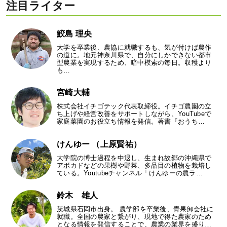
注目ライター
鮫島 理央
大学を卒業後、農協に就職するも、気が付けば農作
の道に。地元神奈川県で、自分にしかできない都市
型農業を実現するため、暗中模索の毎日。収穫より
も…
宮崎大輔
株式会社イチゴテック代表取締役。イチゴ農園の立
ち上げや経営改善をサポートしながら、YouTubeで
家庭菜園のお役立ち情報を発信。著書『おうち…
けんゆー （上原賢祐）
大学院の博士過程を中退し、生まれ故郷の沖縄県で
アボカドなどの果樹や野菜、多品目の植物を栽培し
ている。Youtubeチャンネル「けんゆーの農ラ…
鈴木 雄人
茨城県石岡市出身。 農学部を卒業後、青果卸会社に
就職。全国の農家と繋がり、現地で得た農家のため
となる情報を発信することで、農業の業界を盛り…