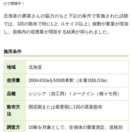
けて開発中！
北海道の農家さんの協力のもと下記の条件で実施された試験
では、1回の散布で特にL上（Lサイズ以上）個数や重量が増加
し、規格内の収穫量が増加する結果が得られました。
施用条件
地域
北海道
使用量
200ml/10aを500倍希釈（水量100L/10a）
品種
シンシア（加工用） / メークイン（種イモ用）
散布方
開花期または着蕾期に1回の茎葉散布
法
調査方
10株を対象として、全個体の重量測定、規格別