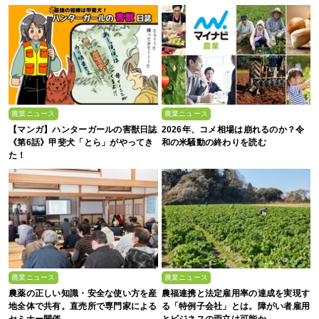
農業ニュース
農業ニュース
【マンガ】ハンターガールの害獣日誌
2026年、コメ相場は崩れるのか？令
《第6話》甲斐犬「とら」がやってき
和の米騒動の終わりを読む
た！
農業ニュース
農業ニュース
農薬の正しい知識・安全な使い方を産
農福連携と法定雇用率の達成を実現す
地全体で共有。直売所で専門家による
る「特例子会社」とは。障がい者雇用
セミナー開催
とビジネスの両立は可能か