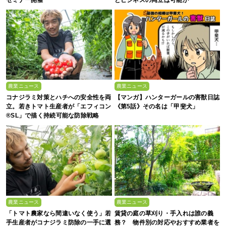
農業ニュース
農業ニュース
コナジラミ対策とハチへの安全性を両
【マンガ】ハンターガールの害獣日誌
立。若きトマト生産者が「エフィコン
《第5話》その名は「甲斐犬」
®SL」で描く持続可能な防除戦略
農業ニュース
農業ニュース
「トマト農家なら間違いなく使う」若
賃貸の庭の草刈り・手入れは誰の義
手生産者がコナジラミ防除の一手に選
務？ 物件別の対応やおすすめ業者を