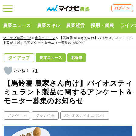
ログイン
農業ニュース
農業スキル
農業経営
採用・就農
ライフ
マイナビ農業TOP
>
農業ニュース
> 【馬鈴薯 農家さん向け】バイオスティミュラン
ト製品に関するアンケート＆モニター募集のお知らせ
タイアップ
農業ニュース
北海道
+1
【馬鈴薯 農家さん向け】バイオスティ
ミュラント製品に関するアンケート＆
モニター募集のお知らせ
アンケート
ジャガイモ
バイオスティミュラント