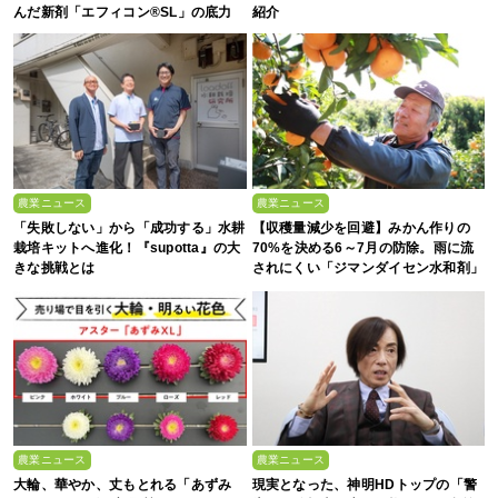
んだ新剤「エフィコン®SL」の底力
紹介
農業ニュース
農業ニュース
「失敗しない」から「成功する」水耕
【収穫量減少を回避】みかん作りの
栽培キットへ進化！『supotta』の大
70%を決める6～7月の防除。雨に流
きな挑戦とは
されにくい「ジマンダイセン水和剤」
で黒点病を叩く！
農業ニュース
農業ニュース
大輪、華やか、丈もとれる「あずみ
現実となった、神明HDトップの「警