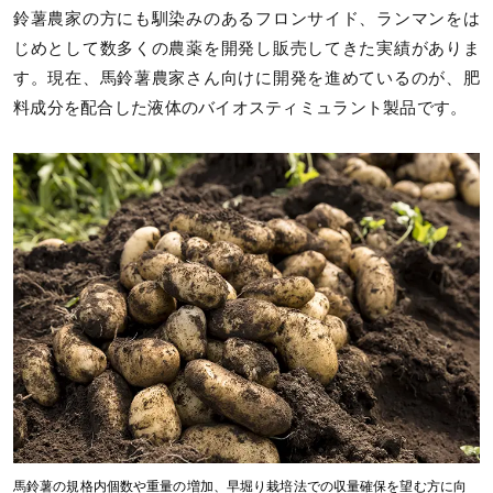
鈴薯農家の方にも馴染みのあるフロンサイド、ランマンをは
じめとして数多くの農薬を開発し販売してきた実績がありま
す。現在、馬鈴薯農家さん向けに開発を進めているのが、肥
料成分を配合した液体のバイオスティミュラント製品です。
馬鈴薯の規格内個数や重量の増加、早堀り栽培法での収量確保を望む方に向