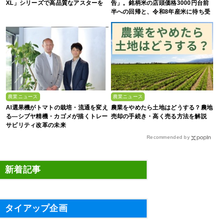
XL」シリーズで高品質なアスターを
告」。銘柄米の店頭価格3000円台前
半への回帰と、令和8年産米に待ち受
ける“大暴落”の可能性
農業ニュース
農業ニュース
AI選果機がトマトの栽培・流通を変え
農業をやめたら土地はどうする？農地
る―シブヤ精機・カゴメが描くトレー
売却の手続き・高く売る方法を解説
サビリティ改革の未来
Recommended by
新着記事
タイアップ企画