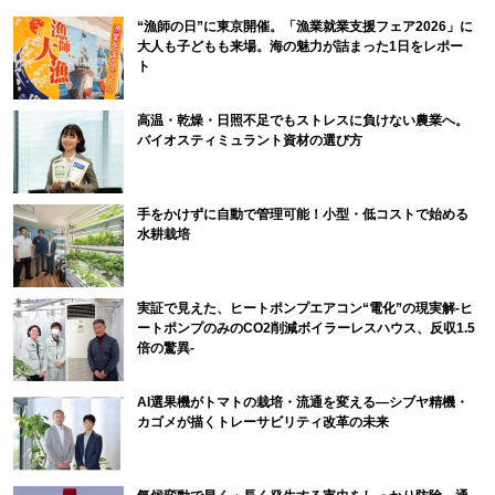
“漁師の日”に東京開催。「漁業就業支援フェア2026」に
大人も子どもも来場。海の魅力が詰まった1日をレポー
ト
高温・乾燥・日照不足でもストレスに負けない農業へ。
バイオスティミュラント資材の選び方
手をかけずに自動で管理可能！小型・低コストで始める
水耕栽培
実証で見えた、ヒートポンプエアコン“電化”の現実解-ヒ
ートポンプのみのCO2削減ボイラーレスハウス、反収1.5
倍の驚異-
AI選果機がトマトの栽培・流通を変える―シブヤ精機・
カゴメが描くトレーサビリティ改革の未来