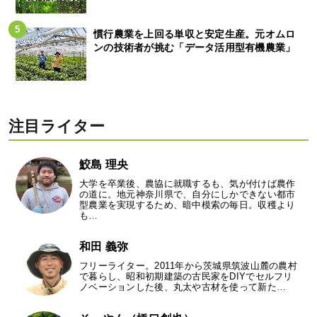
慣行農業を上回る単収と安定生産。元オムロ
ンの技術者が挑む「データ活用型有機農業」
注目ライター
鮫島 理央
大学を卒業後、農協に就職するも、気が付けば農作
の道に。地元神奈川県で、自分にしかできない都市
型農業を実現するため、暗中模索の毎日。収穫より
も…
和田 義弥
フリーライター。2011年から茨城県筑波山麓の農村
で暮らし、昭和初期建築の古民家をDIYでセルフリ
ノベーションした後、丸太や古材を使って新た…