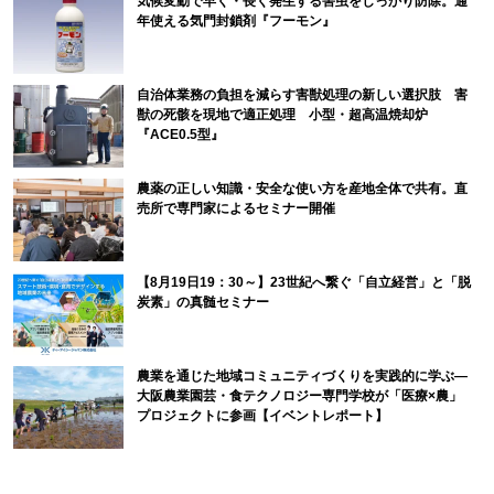
気候変動で早く・長く発生する害虫をしっかり防除。通
年使える気門封鎖剤『フーモン』
自治体業務の負担を減らす害獣処理の新しい選択肢 害
獣の死骸を現地で適正処理 小型・超高温焼却炉
『ACE0.5型』
農薬の正しい知識・安全な使い方を産地全体で共有。直
売所で専門家によるセミナー開催
【8月19日19：30～】23世紀へ繋ぐ「自立経営」と「脱
炭素」の真髄セミナー
農業を通じた地域コミュニティづくりを実践的に学ぶ―
大阪農業園芸・食テクノロジー専門学校が「医療×農」
プロジェクトに参画【イベントレポート】