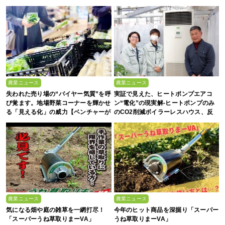
農業ニュース
農業ニュース
失われた売り場の“バイヤー気質”を呼
実証で見えた、ヒートポンプエアコ
び覚ます。地場野菜コーナーを輝かせ
ン“電化”の現実解-ヒートポンプのみ
る「見える化」の威力【ベンチャーが
のCO2削減ボイラーレスハウス、反
拓く！日本の農の未来 #2】
収1.5倍の驚異-
農業ニュース
農業ニュース
気になる畑や庭の雑草を一網打尽！
今年のヒット商品を深掘り「スーパー
「スーパーうね草取りまーVA」
うね草取りまーVA」