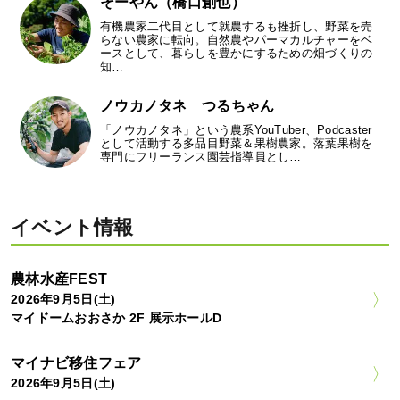
そーやん（橋口創也）
有機農家二代目として就農するも挫折し、野菜を売
らない農家に転向。自然農やパーマカルチャーをベ
ースとして、暮らしを豊かにするための畑づくりの
知…
ノウカノタネ つるちゃん
「ノウカノタネ」という農系YouTuber、Podcaster
として活動する多品目野菜＆果樹農家。落葉果樹を
専門にフリーランス園芸指導員とし…
イベント情報
農林水産FEST
2026年9月5日(土)
マイドームおおさか 2F 展示ホールD
マイナビ移住フェア
2026年9月5日(土)