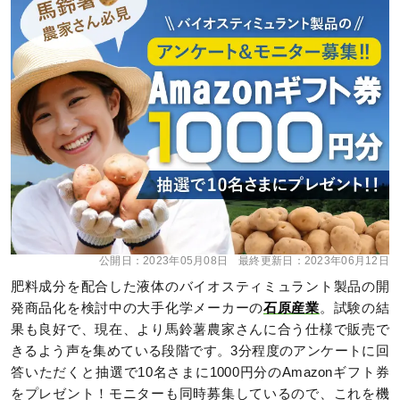
公開日：
2023年05月08日
最終更新日：
2023年06月12日
肥料成分を配合した液体のバイオスティミュラント製品の開
発商品化を検討中の大手化学メーカーの
石原産業
。試験の結
果も良好で、現在、より馬鈴薯農家さんに合う仕様で販売で
きるよう声を集めている段階です。3分程度のアンケートに回
答いただくと抽選で10名さまに1000円分のAmazonギフト券
をプレゼント！モニターも同時募集しているので、これを機