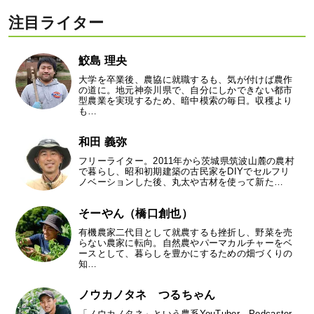
注目ライター
鮫島 理央
大学を卒業後、農協に就職するも、気が付けば農作
の道に。地元神奈川県で、自分にしかできない都市
型農業を実現するため、暗中模索の毎日。収穫より
も…
和田 義弥
フリーライター。2011年から茨城県筑波山麓の農村
で暮らし、昭和初期建築の古民家をDIYでセルフリ
ノベーションした後、丸太や古材を使って新た…
そーやん（橋口創也）
有機農家二代目として就農するも挫折し、野菜を売
らない農家に転向。自然農やパーマカルチャーをベ
ースとして、暮らしを豊かにするための畑づくりの
知…
ノウカノタネ つるちゃん
「ノウカノタネ」という農系YouTuber、Podcaster