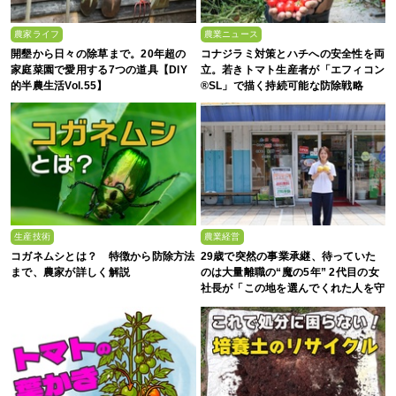
農家ライフ
農業ニュース
開墾から日々の除草まで。20年超の
コナジラミ対策とハチへの安全性を両
家庭菜園で愛用する7つの道具【DIY
立。若きトマト生産者が「エフィコン
的半農生活Vol.55】
®SL」で描く持続可能な防除戦略
生産技術
農業経営
コガネムシとは？ 特徴から防除方法
29歳で突然の事業承継、待っていた
まで、農家が詳しく解説
のは大量離職の“魔の5年” 2代目の女
社長が「この地を選んでくれた人を守
る」と誓った日