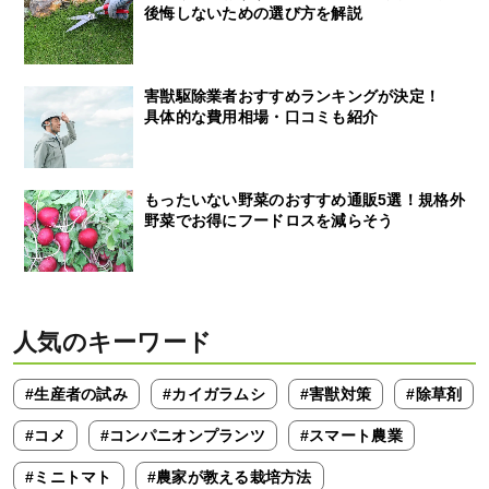
後悔しないための選び方を解説
害獣駆除業者おすすめランキングが決定！
具体的な費用相場・口コミも紹介
もったいない野菜のおすすめ通販5選！規格外
野菜でお得にフードロスを減らそう
人気のキーワード
#生産者の試み
#カイガラムシ
#害獣対策
#除草剤
#コメ
#コンパニオンプランツ
#スマート農業
#ミニトマト
#農家が教える栽培方法