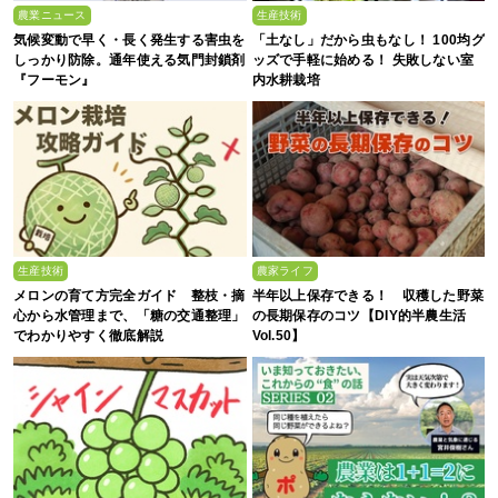
農業ニュース
生産技術
気候変動で早く・長く発生する害虫を
「土なし」だから虫もなし！ 100均グ
しっかり防除。通年使える気門封鎖剤
ッズで手軽に始める！ 失敗しない室
『フーモン』
内水耕栽培
生産技術
農家ライフ
メロンの育て方完全ガイド 整枝・摘
半年以上保存できる！ 収穫した野菜
心から水管理まで、「糖の交通整理」
の長期保存のコツ【DIY的半農生活
でわかりやすく徹底解説
Vol.50】