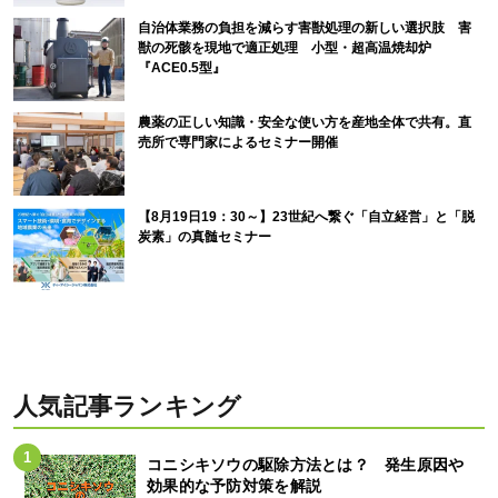
自治体業務の負担を減らす害獣処理の新しい選択肢 害
獣の死骸を現地で適正処理 小型・超高温焼却炉
『ACE0.5型』
農薬の正しい知識・安全な使い方を産地全体で共有。直
売所で専門家によるセミナー開催
【8月19日19：30～】23世紀へ繋ぐ「自立経営」と「脱
炭素」の真髄セミナー
人気記事ランキング
コニシキソウの駆除方法とは？ 発生原因や
効果的な予防対策を解説