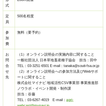
式
定
500名程度
員
参
無料（要予約）
加
費
お
（1）オンライン説明会の実施内容に関すること
問
一般社団法人 日本草地畜産種子協会 担当：田中
合
TEL：03-3251-6501 E-mail：tanaka@souti-fsa.or.jp
せ
（2）オンライン説明会への参加方法及びWebサポ
先
ートに関すること
株式会社マイナビ 地域活性CSV事業部 事業推進部
ノウラボ・イベント開発・制作課
担当：谷藤
TEL：03-6267-4019 E-mail：
agri-
webcast@mynavi.jp