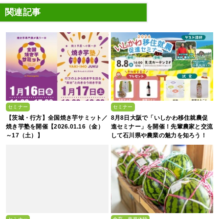
関連記事
セミナー
セミナー
【茨城・行方】全国焼き芋サミット／
8月8日大阪で「いしかわ移住就農促
焼き芋塾を開催【2026.01.16（金）
進セミナー」を開催！先輩農家と交流
～17（土）】
して石川県や農業の魅力を知ろう！