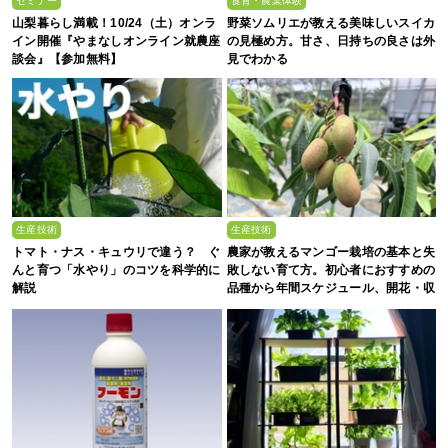
セミナー
食育・農業体験
山梨暮らし満載！10/24（土）オンラ
野菜ソムリエが教える美味しいスイカ
イン開催『やまなしオンライン就農座
の見極め方。甘さ、日持ちの良さは外
談会』【参加無料】
見でわかる
生産技術
生産技術
トマト・ナス・キュウリで違う？ ぐ
農家が教えるマンゴー栽培の基本と失
んと育つ「水やり」のコツを科学的に
敗しない育て方。初心者におすすめの
解説
品種から年間スケジュール、開花・収
穫のコツまで徹底解説