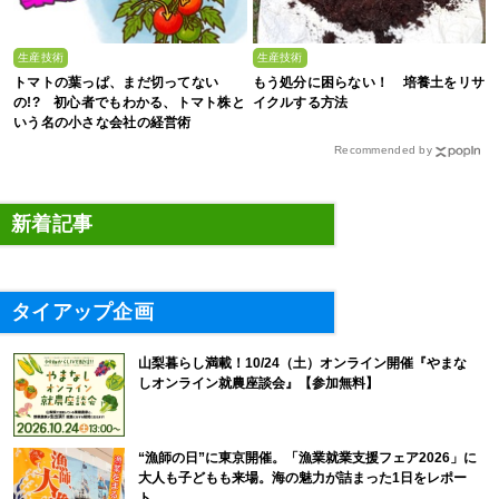
生産技術
生産技術
トマトの葉っぱ、まだ切ってない
もう処分に困らない！ 培養土をリサ
の!? 初心者でもわかる、トマト株と
イクルする方法
いう名の小さな会社の経営術
Recommended by
新着記事
タイアップ企画
山梨暮らし満載！10/24（土）オンライン開催『やまな
しオンライン就農座談会』【参加無料】
“漁師の日”に東京開催。「漁業就業支援フェア2026」に
大人も子どもも来場。海の魅力が詰まった1日をレポー
ト