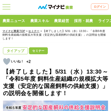
ログイン
農業ニュース
農業スキル
農業経営
採用・就農
ライフ
マイナビ農業TOP
>
セミナー
> 【終了しました】5/31（水）13:30～ 「令和5年度
飼料生産組織の規模拡大等支援（安定的な国産飼料の供給支援）」の説明会を開催
します！
タイアップ
セミナー
+2
【終了しました】5/31（水）13:30～
「令和5年度 飼料生産組織の規模拡大等
支援（安定的な国産飼料の供給支援）」
の説明会を開催します！