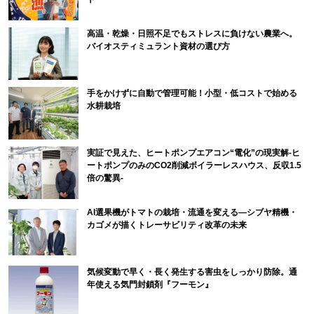
高温・乾燥・日照不足でもストレスに負けない農業へ。
バイオスティミュラント資材の選び方
手をかけずに自動で管理可能！小型・低コストで始める
水耕栽培
実証で見えた、ヒートポンプエアコン“電化”の現実解-ヒ
ートポンプのみのCO2削減ボイラーレスハウス、反収1.5
倍の驚異-
AI選果機がトマトの栽培・流通を変える―シブヤ精機・
カゴメが描くトレーサビリティ改革の未来
気候変動で早く・長く発生する害虫をしっかり防除。通
年使える気門封鎖剤『フーモン』