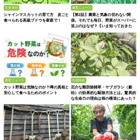
生産技術
農業ニュース
シャインマスカットの育て方 皮ごと
【第2話】農業と気象の切れない関
食べられる高級ブドウを家庭で！
係。それでも毎日、野菜がスーパーに
並ぶのはなぜ？【いま知っておきた
い、これからの”食”の話】
農業ニュース
生産技術
カット野菜は危険なのか？噂の真相と
厄介な難防除雑草・ヤブガラシ（藪
安心して食べるためのポイント
枯）の効果的な駆除方法とは。驚異的
な生命力の理由は根の構造にあった？