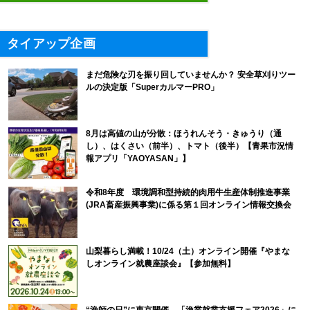
タイアップ企画
まだ危険な刃を振り回していませんか？ 安全草刈りツー
ルの決定版「SuperカルマーPRO」
8月は高値の山が分散：ほうれんそう・きゅうり（通
し）、はくさい（前半）、トマト（後半）【青果市況情
報アプリ「YAOYASAN」】
令和8年度 環境調和型持続的肉用牛生産体制推進事業
(JRA畜産振興事業)に係る第１回オンライン情報交換会
山梨暮らし満載！10/24（土）オンライン開催『やまな
しオンライン就農座談会』【参加無料】