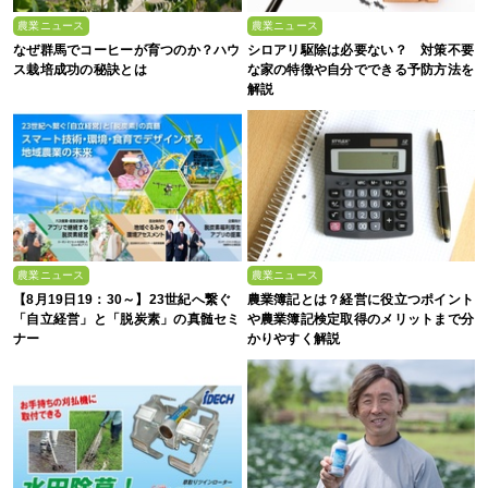
農業ニュース
農業ニュース
なぜ群馬でコーヒーが育つのか？ハウ
シロアリ駆除は必要ない？ 対策不要
ス栽培成功の秘訣とは
な家の特徴や自分でできる予防方法を
解説
農業ニュース
農業ニュース
【8月19日19：30～】23世紀へ繋ぐ
農業簿記とは？経営に役立つポイント
「自立経営」と「脱炭素」の真髄セミ
や農業簿記検定取得のメリットまで分
ナー
かりやすく解説