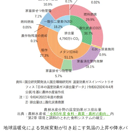
農林⽔産分野の温室効果ガス排出量
出典：農林水産省
「令和5年度 食料・農業・農村の動向」
内
「第2章 環境と調和のとれた食料システムの確立」
地球温暖化による気候変動が引き起こす気温の上昇や降水パ