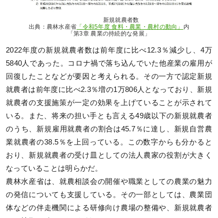
新規就農者数
出典：農林水産省
「令和5年度 食料・農業・農村の動向」
内
「第3章 農業の持続的な発展」
2022年度の新規就農者数は前年度に比べ12.3％減少し、4万
5840⼈であった。コロナ禍で落ち込んでいた他産業の雇用が
回復したことなどが要因と考えられる。その一方で認定新規
就農者は前年度に比べ2.3％増の1万806人となっており、新規
就農者の支援施策が一定の効果を上げていることが示されて
いる。また、将来の担い⼿とも言える49歳以下の新規就農者
のうち、新規雇用就農者の割合は45.7％に達し、新規自営農
業就農者の38.5％を上回っている。この数字からも分かると
おり、新規就農者の受け皿としての法人農家の役割が大きく
なっていることは明らかだ。
農林水産省は、就農相談会の開催や職業としての農業の魅力
の発信についても支援している。その一部としては、農業団
体などの伴走機関による研修向け農場の整備や、新規就農者