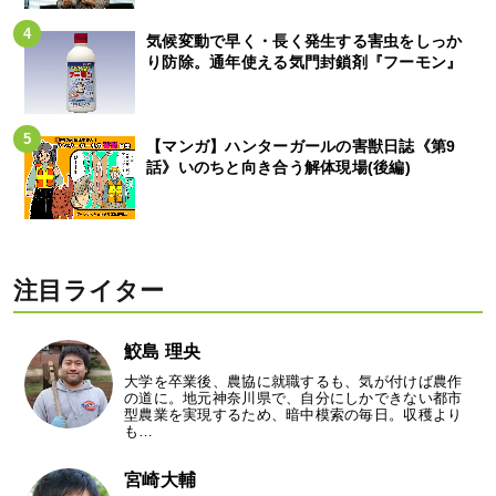
気候変動で早く・長く発生する害虫をしっか
り防除。通年使える気門封鎖剤『フーモン』
【マンガ】ハンターガールの害獣日誌《第9
話》いのちと向き合う解体現場(後編)
注目ライター
鮫島 理央
大学を卒業後、農協に就職するも、気が付けば農作
の道に。地元神奈川県で、自分にしかできない都市
型農業を実現するため、暗中模索の毎日。収穫より
も…
宮崎大輔