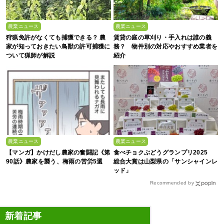
農業ニュース
農業ニュース
狩猟免許がなくても捕獲できる？ 農
賃貸の庭の草刈り・手入れは誰の義
家が知っておきたい鳥獣の許可捕獲に
務？ 物件別の対応やおすすめ業者を
ついて猟師が解説
紹介
農業ニュース
農業ニュース
【マンガ】かけだし農家の奮闘記《第
食べチョクぶどうグランプリ2025
90話》農家を襲う、梅雨の苦労5選
総合大賞は山梨県の「サンシャインレ
ッド」
Recommended by
新着記事