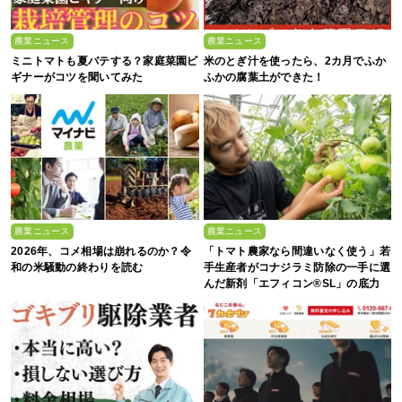
農業ニュース
農業ニュース
ミニトマトも夏バテする？家庭菜園ビ
米のとぎ汁を使ったら、2カ月でふか
ギナーがコツを聞いてみた
ふかの腐葉土ができた！
農業ニュース
農業ニュース
2026年、コメ相場は崩れるのか？令
「トマト農家なら間違いなく使う」若
和の米騒動の終わりを読む
手生産者がコナジラミ防除の一手に選
んだ新剤「エフィコン®SL」の底力