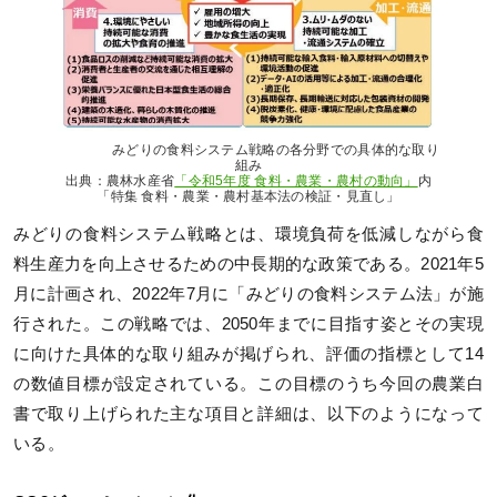
みどりの食料システム戦略の各分野での具体的な取り
組み
出典：農林水産省
「令和5年度 食料・農業・農村の動向」
内
「特集 食料・農業・農村基本法の検証・見直し」
みどりの食料システム戦略とは、環境負荷を低減しながら食
料生産力を向上させるための中長期的な政策である。2021年5
月に計画され、2022年7月に「みどりの食料システム法」が施
行された。この戦略では、2050年までに目指す姿とその実現
に向けた具体的な取り組みが掲げられ、評価の指標として14
の数値目標が設定されている。この目標のうち今回の農業白
書で取り上げられた主な項目と詳細は、以下のようになって
いる。