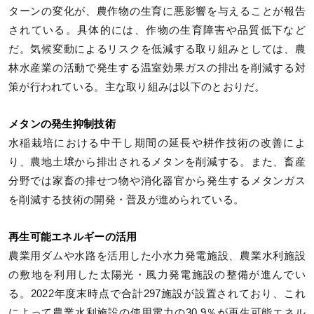
ターンの変化が、農作物の生育に悪影響を与えることが報告
されている。具体的には、作物の生育障害や品質低下など
だ。気候変動によるリスクを低減する取り組みとしては、農
林水産業の活動で発生する温室効果ガスの排出を削減する対
策が行われている。主な取り組みは以下のとおりだ。
メタンの発生抑制技術
水稲栽培における中干し期間の延長や耕作技術の改善によ
り、農地土壌から排出されるメタンを削減する。また、畜産
分野では家畜の排せつ物や消化器官から発生するメタンガス
を削減する技術の開発・普及が進められている。
再生可能エネルギーの活用
農業用ダムや水路を活用した小水力発電施設、農業水利施設
の敷地を利用した太陽光・風力発電施設の整備が進んでい
る。2022年度末時点で合計297施設が設置されており、これ
によって農業水利施設の使用電力の30.9％が再生可能エネル