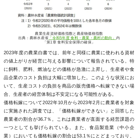
農業⽣産資材価格指数と農産物価格指数
出典：農林水産省
「令和5年度 食料・農業・農村の動向」
内
「第1章 食料安全保障の確保」
2023年度の農業白書では、前年と同様に農業に使われる資材
の値上がりが経営に与える影響について報告されている。特
に飼料、肥料、燃油などの価格が急激に上昇し、生産者や食
品企業のコスト負担は大幅に増加した。このような状況にお
いて、生産コストの負担を商品の販売価格へ転嫁できない場
合、生産者の経営体制は不安定になる可能性がある​​。
価格転嫁について2022年10月から2023年2月に農業者を対象
に実施された調査では、「価格転嫁ができない」と回答した
農業者の割合が36.7％。これは農業者が直面する経営課題の
一つとしても挙げられている​​。また、食品製造業（中小企
業）においても価格転嫁の割合は53.1％にとどまっており、