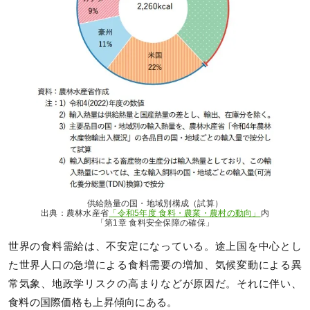
供給熱量の国・地域別構成（試算）
出典：農林水産省
「令和5年度 食料・農業・農村の動向」
内
「第1章 食料安全保障の確保」
世界の食料需給は、不安定になっている。途上国を中心とし
た世界人口の急増による食料需要の増加、気候変動による異
常気象、地政学リスクの高まりなどが原因だ。それに伴い、
食料の国際価格も上昇傾向にある。