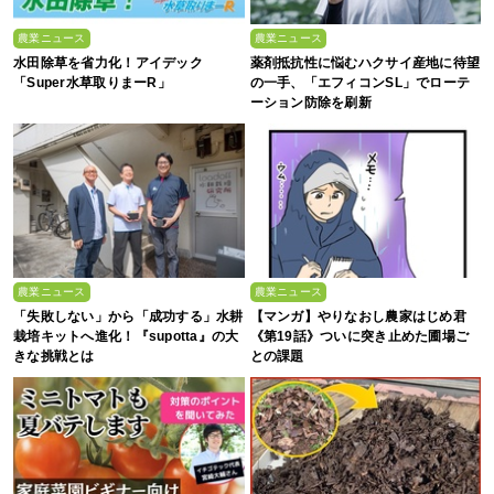
農業ニュース
農業ニュース
水田除草を省力化！アイデック
薬剤抵抗性に悩むハクサイ産地に待望
「Super水草取りまーR」
の一手、「エフィコンSL」でローテ
ーション防除を刷新
農業ニュース
農業ニュース
「失敗しない」から「成功する」水耕
【マンガ】やりなおし農家はじめ君
栽培キットへ進化！『supotta』の大
《第19話》ついに突き止めた圃場ご
きな挑戦とは
との課題