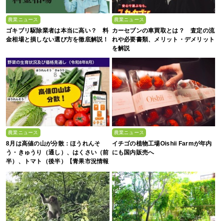
農業ニュース
農業ニュース
ゴキブリ駆除業者は本当に高い？ 料
カーセブンの車買取とは？ 査定の流
金相場と損しない選び方を徹底解説！
れや必要書類、メリット・デメリット
を解説
農業ニュース
農業ニュース
8月は高値の山が分散：ほうれんそ
イチゴの植物工場Oishii Farmが年内
う・きゅうり（通し）、はくさい（前
にも国内販売へ
半）、トマト（後半）【青果市況情報
アプリ「YAOYASAN」】