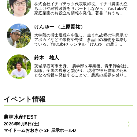
株式会社イチゴテック代表取締役。イチゴ農園の立
ち上げや経営改善をサポートしながら、YouTubeで
家庭菜園のお役立ち情報を発信。著書『おうち…
けんゆー （上原賢祐）
大学院の博士過程を中退し、生まれ故郷の沖縄県で
アボカドなどの果樹や野菜、多品目の植物を栽培し
ている。Youtubeチャンネル「けんゆーの農ラ…
鈴木 雄人
茨城県石岡市出身。 農学部を卒業後、青果卸会社に
就職。全国の農家と繋がり、現地で得た農家のため
となる情報を発信することで、農業の業界を盛り…
イベント情報
農林水産FEST
2026年9月5日(土)
マイドームおおさか 2F 展示ホールD