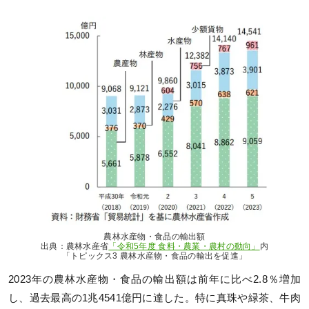
農林⽔産物・⾷品の輸出額
出典：農林水産省
「令和5年度 食料・農業・農村の動向」
内
「トピックス3 農林水産物・食品の輸出を促進」
2023年の農林水産物・食品の輸出額は前年に比べ2.8％増加
し、過去最高の1兆4541億円に達した。特に真珠や緑茶、牛肉