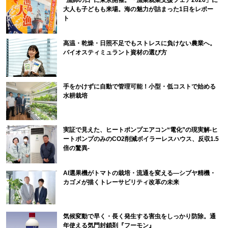
“漁師の日”に東京開催。「漁業就業支援フェア2026」に
大人も子どもも来場。海の魅力が詰まった1日をレポー
ト
高温・乾燥・日照不足でもストレスに負けない農業へ。
バイオスティミュラント資材の選び方
手をかけずに自動で管理可能！小型・低コストで始める
水耕栽培
実証で見えた、ヒートポンプエアコン“電化”の現実解-ヒ
ートポンプのみのCO2削減ボイラーレスハウス、反収1.5
倍の驚異-
AI選果機がトマトの栽培・流通を変える―シブヤ精機・
カゴメが描くトレーサビリティ改革の未来
気候変動で早く・長く発生する害虫をしっかり防除。通
年使える気門封鎖剤『フーモン』