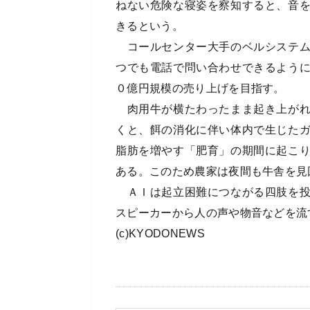
ねない危険な寝姿を察知すると、音
きるという。
コールセンター大手のベルシステム
つでも電話で問い合わせできるよう
０億円規模の売り上げを目指す。
肉用牛が横たわったまま起き上がれ
くと、餌の消化に伴い体内で生じた
脂肪を増やす「肥育」の期間に起こ
ある。このため農家は夜間も牛舎を見
ＡＩは起立困難につながる四肢を投
スピーカーから人の声や物音などを流
(c)KYODONEWS