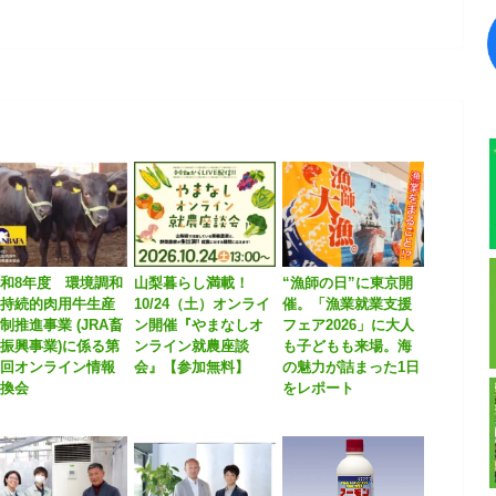
和8年度 環境調和
山梨暮らし満載！
“漁師の日”に東京開
型持続的肉用牛生産
10/24（土）オンライ
催。「漁業就業支援
制推進事業 (JRA畜
ン開催『やまなしオ
フェア2026」に大人
振興事業)に係る第
ンライン就農座談
も子どもも来場。海
１回オンライン情報
会』【参加無料】
の魅力が詰まった1日
交換会
をレポート