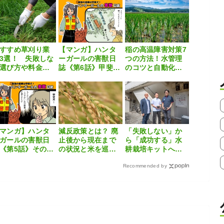
び方を解説
を解説
によるイネミズゾ
ウムシ対策
すすめ草刈り業
【マンガ】ハンタ
稲の高温障害対策7
3選！ 失敗しな
ーガールの害獣日
つの方法！水管理
選び方や料金相
誌《第6話》甲斐犬
のコツと自動化の
を徹底解説
「とら」がやって
すすめ
きた！
マンガ】ハンタ
減反政策とは？ 廃
「失敗しない」か
ガールの害獣日
止後から現在まで
ら「成功する」水
《第5話》その名
の状況と米を巡る
耕栽培キットへ進
「甲斐犬」
課題
化！『supotta』の
Recommended by
大きな挑戦とは