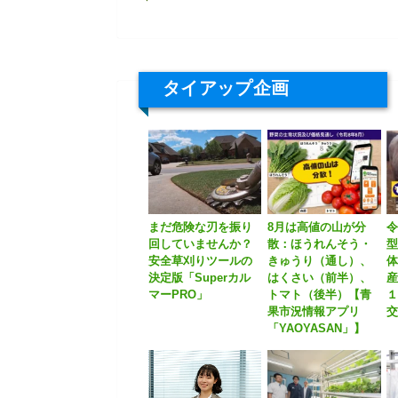
タイアップ企画
まだ危険な刃を振り
8月は高値の山が分
令
回していませんか？
散：ほうれんそう・
安全草刈りツールの
きゅうり（通し）、
体
決定版「Superカル
はくさい（前半）、
産
マーPRO」
トマト（後半）【青
果市況情報アプリ
「YAOYASAN」】