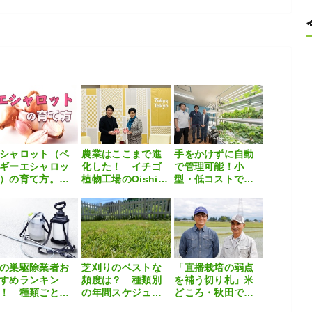
シャロット（ベ
農業はここまで進
手をかけずに自動
ギーエシャロッ
化した！ イチゴ
で管理可能！小
）の育て方。栽
植物工場のOishii
型・低コストで始
方法や失敗しな
Farm、東京から世
める水耕栽培
ためのポイント
界展開へ
農家が解説
の巣駆除業者お
芝刈りのベストな
「直播栽培の弱点
すめランキン
頻度は？ 種類別
を補う切り札」米
！ 種類ごとの
の年間スケジュー
どころ・秋田で広
用相場や業者の
ルや具体的な手順
がるルミビア™FS