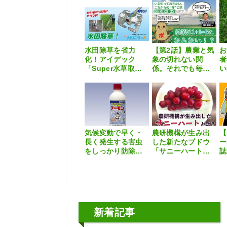
のCO2削減ボイラ
説
選
ーレスハウス、反
収1.5倍の驚異-
水田除草を省力
【第2話】農業と気
お
化！アイデック
象の切れない関
者
「Super水草取り
係。それでも毎
い
まーR」
日、野菜がスーパ
場
ーに並ぶのはな
ぜ？【いま知って
おきたい、これか
らの”食”の話】
気候変動で早く・
農研機構が生み出
【
長く発生する害虫
した新たなブドウ
ー
をしっかり防除。
「サニーハート」
誌
通年使える気門封
とはどんな品種な
は
鎖剤『フーモン』
のか
新着記事