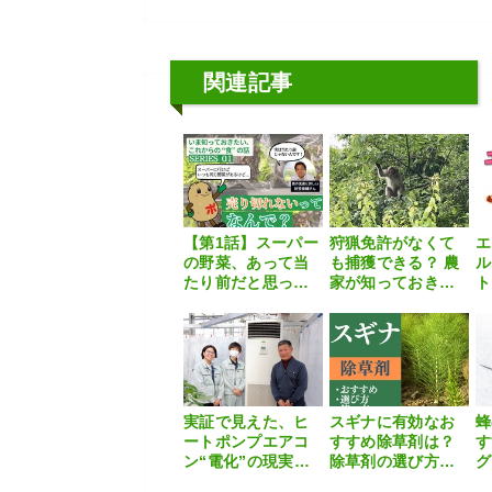
関連記事
【第1話】スーパー
狩猟免許がなくて
エ
の野菜、あって当
も捕獲できる？ 農
ル
たり前だと思って
家が知っておきた
ト
いたら、実はすご
い鳥獣の許可捕獲
培
い仕組みがあった
について猟師が解
い
【いま知っておき
説
を
たい、これから
の”食”の話】
実証で見えた、ヒ
スギナに有効なお
蜂
ートポンプエアコ
すすめ除草剤は？
す
ン“電化”の現実解-
除草剤の選び方や
グ
ヒートポンプのみ
正しい使い方も解
費