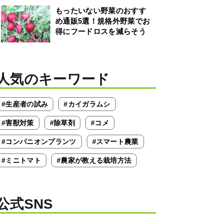
もったいない野菜のおすす
め通販5選！規格外野菜でお
得にフードロスを減らそう
人気のキーワード
#生産者の試み
#カイガラムシ
#害獣対策
#除草剤
#コメ
#コンパニオンプランツ
#スマート農業
#ミニトマト
#農家が教える栽培方法
公式SNS