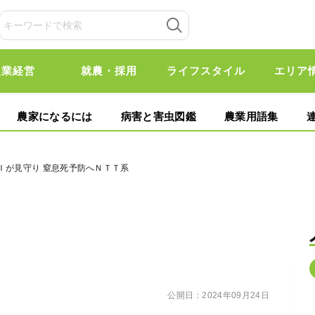
農業経営
就農・採用
ライフスタイル
エリア
農家になるには
病害と害虫図鑑
農業用語集
Ｉが見守り 窒息死予防へＮＴＴ系
公開日：
2024年09月24日