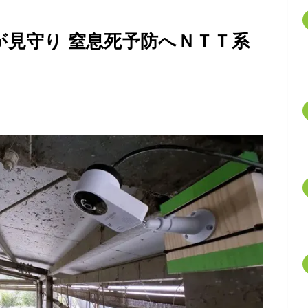
が見守り 窒息死予防へＮＴＴ系