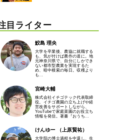
注目ライター
鮫島 理央
大学を卒業後、農協に就職する
も、気が付けば農作の道に。地
元神奈川県で、自分にしかでき
ない都市型農業を実現するた
め、暗中模索の毎日。収穫より
も…
宮崎大輔
株式会社イチゴテック代表取締
役。イチゴ農園の立ち上げや経
営改善をサポートしながら、
YouTubeで家庭菜園のお役立ち
情報を発信。著書『おうち…
けんゆー （上原賢祐）
大学院の博士過程を中退し、生