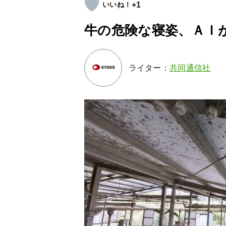
+1
牛の危険な寝姿、ＡＩ
ライター：
共同通信社