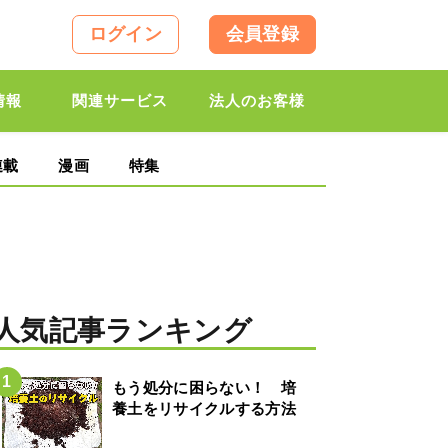
ログイン
会員登録
情報
関連サービス
法人のお客様
連載
漫画
特集
人気記事ランキング
もう処分に困らない！ 培
養土をリサイクルする方法