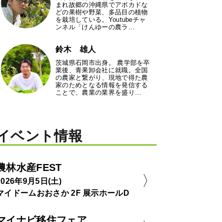
まれ故郷の沖縄県でアボカドな
どの果樹や野菜、多品目の植物
を栽培している。Youtubeチャ
ンネル「けんゆーの農ラ…
鈴木 雄人
茨城県石岡市出身。 農学部を卒
業後、青果卸会社に就職。全国
の農家と繋がり、現地で得た農
家のためとなる情報を発信する
ことで、農業の業界を盛り…
イベント情報
農林水産FEST
2026年9月5日(土)
マイドームおおさか 2F 展示ホールD
マイナビ移住フェア