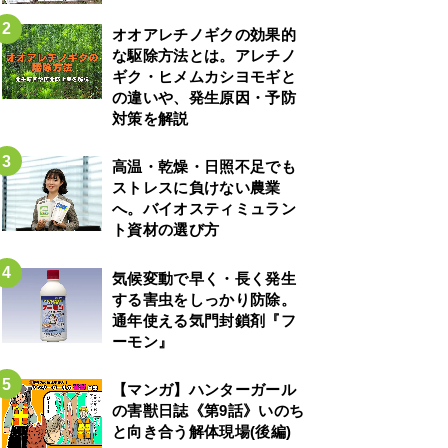
オオアレチノギクの効果的
な駆除方法とは。アレチノ
ギク・ヒメムカシヨモギと
の違いや、発生原因・予防
対策を解説
高温・乾燥・日照不足でも
ストレスに負けない農業
へ。バイオスティミュラン
ト資材の選び方
気候変動で早く・長く発生
する害虫をしっかり防除。
通年使える気門封鎖剤『フ
ーモン』
【マンガ】ハンターガール
の害獣日誌《第9話》いのち
と向き合う解体現場(後編)