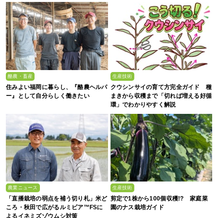
酪農・畜産
生産技術
住みよい福岡に暮らし、『酪農ヘルパ
クウシンサイの育て方完全ガイド 種
ー』として自分らしく働きたい
まきから収穫まで「切れば増える好循
環」でわかりやすく解説
農業ニュース
生産技術
「直播栽培の弱点を補う切り札」米ど
剪定で1株から100個収穫!? 家庭菜
ころ・秋田で広がるルミビア™FSに
園のナス栽培ガイド
よるイネミズゾウムシ対策