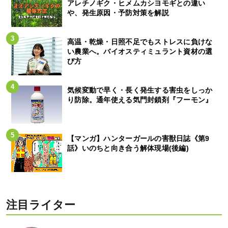
アレチノギク・ヒメムカシヨモギとの違い
や、発生原因・予防対策を解説
高温・乾燥・日照不足でもストレスに負けな
い農業へ。バイオスティミュラント資材の選
び方
気候変動で早く・長く発生する害虫をしっか
り防除。通年使える気門封鎖剤『フーモン』
【マンガ】ハンターガールの害獣日誌《第9
話》いのちと向き合う解体現場(後編)
注目ライター