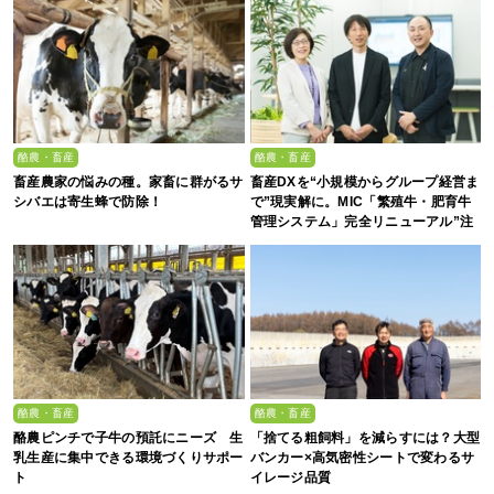
酪農・畜産
酪農・畜産
畜産農家の悩みの種。家畜に群がるサ
畜産DXを“小規模からグループ経営ま
シバエは寄生蜂で防除！
で”現実解に。MIC「繁殖牛・肥育牛
管理システム」完全リニューアル”注
目の5大ポイント”
酪農・畜産
酪農・畜産
酪農ピンチで子牛の預託にニーズ 生
「捨てる粗飼料」を減らすには？大型
乳生産に集中できる環境づくりサポー
バンカー×高気密性シートで変わるサ
ト
イレージ品質