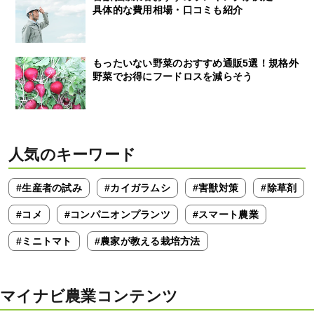
具体的な費用相場・口コミも紹介
もったいない野菜のおすすめ通販5選！規格外
野菜でお得にフードロスを減らそう
人気のキーワード
#生産者の試み
#カイガラムシ
#害獣対策
#除草剤
#コメ
#コンパニオンプランツ
#スマート農業
#ミニトマト
#農家が教える栽培方法
マイナビ農業コンテンツ