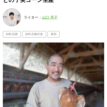
との子実コーン生産
ライター：
山口 亮子
飼料高騰
飼料高騰特集
養鶏