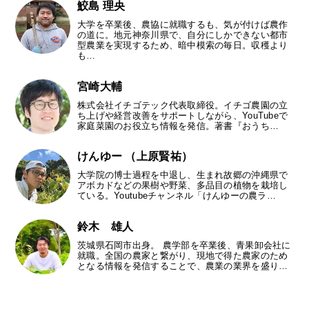
鮫島 理央
大学を卒業後、農協に就職するも、気が付けば農作
の道に。地元神奈川県で、自分にしかできない都市
型農業を実現するため、暗中模索の毎日。収穫より
も…
宮崎大輔
株式会社イチゴテック代表取締役。イチゴ農園の立
ち上げや経営改善をサポートしながら、YouTubeで
家庭菜園のお役立ち情報を発信。著書『おうち…
けんゆー （上原賢祐）
大学院の博士過程を中退し、生まれ故郷の沖縄県で
アボカドなどの果樹や野菜、多品目の植物を栽培し
ている。Youtubeチャンネル「けんゆーの農ラ…
鈴木 雄人
茨城県石岡市出身。 農学部を卒業後、青果卸会社に
就職。全国の農家と繋がり、現地で得た農家のため
となる情報を発信することで、農業の業界を盛り…