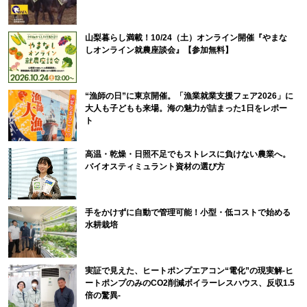
山梨暮らし満載！10/24（土）オンライン開催『やまな
しオンライン就農座談会』【参加無料】
“漁師の日”に東京開催。「漁業就業支援フェア2026」に
大人も子どもも来場。海の魅力が詰まった1日をレポー
ト
高温・乾燥・日照不足でもストレスに負けない農業へ。
バイオスティミュラント資材の選び方
手をかけずに自動で管理可能！小型・低コストで始める
水耕栽培
実証で見えた、ヒートポンプエアコン“電化”の現実解-ヒ
ートポンプのみのCO2削減ボイラーレスハウス、反収1.5
倍の驚異-