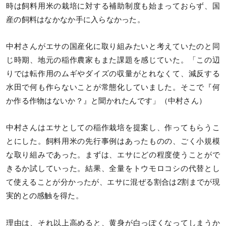
時は飼料用米の栽培に対する補助制度も始まっておらず、国
産の飼料はなかなか手に入らなかった。
中村さんがエサの国産化に取り組みたいと考えていたのと同
じ時期、地元の稲作農家もまた課題を感じていた。「この辺
りでは転作用のムギやダイズの収量がとれなくて、減反する
水田で何も作らないことが常態化していました。そこで『何
か作る作物はないか？』と聞かれたんです」（中村さん）
中村さんはエサとしての稲作栽培を提案し、作ってもらうこ
とにした。飼料用米の先行事例はあったものの、ごく小規模
な取り組みであった。まずは、エサにどの程度使うことがで
きるか試していった。結果、全量をトウモロコシの代替とし
て使えることが分かったが、エサに混ぜる割合は2割までが現
実的との感触を得た。
理由は、それ以上高めると、黄身が白っぽくなってしまうか