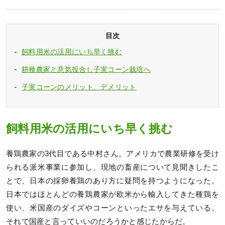
目次
飼料用米の活用にいち早く挑む
耕種農家と意気投合し子実コーン栽培へ
子実コーンのメリット、デメリット
飼料用米の活用にいち早く挑む
養鶏農家の3代目である中村さん。アメリカで農業研修を受け
られる派米事業に参加し、現地の畜産について見聞きしたこ
とで、日本の採卵養鶏のあり方に疑問を持つようになった。
日本ではほとんどの養鶏農家が欧米から輸入してきた種鶏を
使い、米国産のダイズやコーンといったエサを与えている。
それで国産と言っていいのだろうかと感じたからだ。