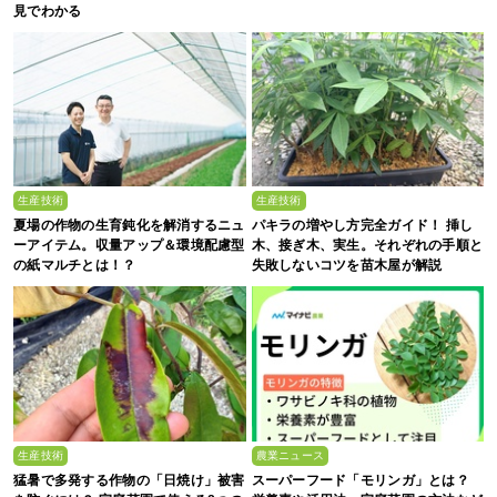
見でわかる
生産技術
生産技術
夏場の作物の生育鈍化を解消するニュ
パキラの増やし方完全ガイド！ 挿し
ーアイテム。収量アップ＆環境配慮型
木、接ぎ木、実生。それぞれの手順と
の紙マルチとは！？
失敗しないコツを苗木屋が解説
生産技術
農業ニュース
猛暑で多発する作物の「日焼け」被害
スーパーフード「モリンガ」とは？