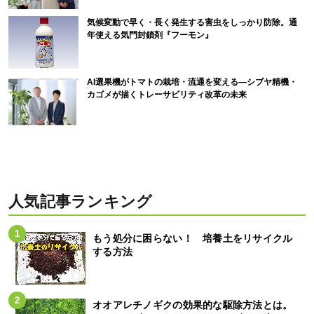
気候変動で早く・長く発生する害虫をしっかり防除。通
年使える気門封鎖剤『フーモン』
AI選果機がトマトの栽培・流通を変える―シブヤ精機・
カゴメが描くトレーサビリティ改革の未来
人気記事ランキング
もう処分に困らない！ 培養土をリサイクル
する方法
オオアレチノギクの効果的な駆除方法とは。