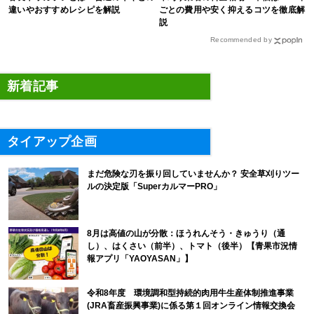
違いやおすすめレシピを解説
ごとの費用や安く抑えるコツを徹底解
説
Recommended by
新着記事
タイアップ企画
まだ危険な刃を振り回していませんか？ 安全草刈りツー
ルの決定版「SuperカルマーPRO」
8月は高値の山が分散：ほうれんそう・きゅうり（通
し）、はくさい（前半）、トマト（後半）【青果市況情
報アプリ「YAOYASAN」】
令和8年度 環境調和型持続的肉用牛生産体制推進事業
(JRA畜産振興事業)に係る第１回オンライン情報交換会