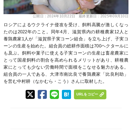
公開日：
2024年10月22日
最終更新日：
2025年09月10日
ロシアによるウクライナ侵攻を受け、飼料高騰が激しくなっ
たのは2022年のこと。同年4月、滋賀県内の耕種農家12人と
養鶏農家1人が「滋賀県子実コーン組合」を立ち上げ、子実コ
ーンの生産を始めた。組合員の総耕作面積は700ヘクタールに
も及ぶ。飼料や菓子に使える子実コーンの生産は畜産農家に
とって国産飼料の割合を高められるメリットがあり、耕種農
家にとっても少ない労働時間で面積をこなせる魅力がある。
組合員の一人である、大津市南比良で養鶏農家「比良利助」
を営む中村耕（なかむら・こう）さんに取材した。
URLをコピー