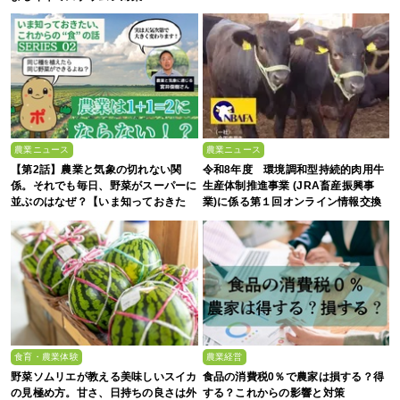
農業ニュース
農業ニュース
【第2話】農業と気象の切れない関
令和8年度 環境調和型持続的肉用牛
係。それでも毎日、野菜がスーパーに
生産体制推進事業 (JRA畜産振興事
並ぶのはなぜ？【いま知っておきた
業)に係る第１回オンライン情報交換
い、これからの”食”の話】
会
食育・農業体験
農業経営
野菜ソムリエが教える美味しいスイカ
食品の消費税0％で農家は損する？得
の見極め方。甘さ、日持ちの良さは外
する？これからの影響と対策