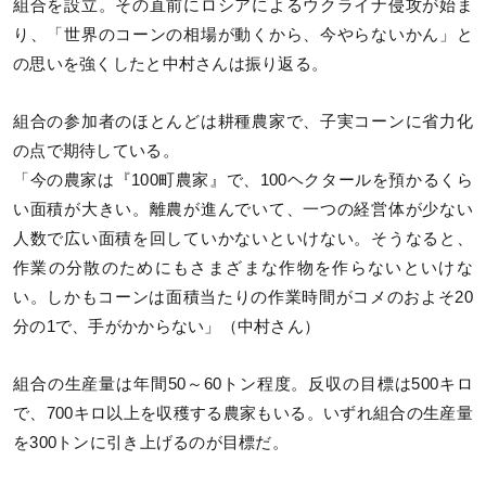
組合を設立。その直前にロシアによるウクライナ侵攻が始ま
り、「世界のコーンの相場が動くから、今やらないかん」と
の思いを強くしたと中村さんは振り返る。
組合の参加者のほとんどは耕種農家で、子実コーンに省力化
の点で期待している。
「今の農家は『100町農家』で、100ヘクタールを預かるくら
い面積が大きい。離農が進んでいて、一つの経営体が少ない
人数で広い面積を回していかないといけない。そうなると、
作業の分散のためにもさまざまな作物を作らないといけな
い。しかもコーンは面積当たりの作業時間がコメのおよそ20
分の1で、手がかからない」（中村さん）
組合の生産量は年間50～60トン程度。反収の目標は500キロ
で、700キロ以上を収穫する農家もいる。いずれ組合の生産量
を300トンに引き上げるのが目標だ。