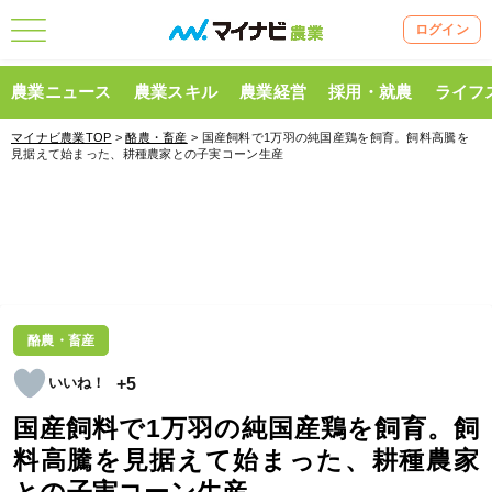
ログイン
農業ニュース
農業スキル
農業経営
採用・就農
ライフ
マイナビ農業TOP
>
酪農・畜産
> 国産飼料で1万羽の純国産鶏を飼育。飼料高騰を
見据えて始まった、耕種農家との子実コーン生産
酪農・畜産
+5
国産飼料で1万羽の純国産鶏を飼育。飼
料高騰を見据えて始まった、耕種農家