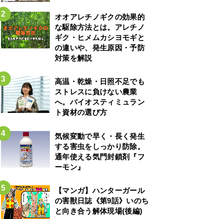
オオアレチノギクの効果的
な駆除方法とは。アレチノ
ギク・ヒメムカシヨモギと
の違いや、発生原因・予防
対策を解説
高温・乾燥・日照不足でも
ストレスに負けない農業
へ。バイオスティミュラン
ト資材の選び方
気候変動で早く・長く発生
する害虫をしっかり防除。
通年使える気門封鎖剤『フ
ーモン』
【マンガ】ハンターガール
の害獣日誌《第9話》いのち
と向き合う解体現場(後編)