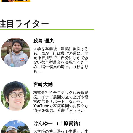
注目ライター
鮫島 理央
大学を卒業後、農協に就職する
も、気が付けば農作の道に。地
元神奈川県で、自分にしかでき
ない都市型農業を実現するた
め、暗中模索の毎日。収穫より
も…
宮崎大輔
株式会社イチゴテック代表取締
役。イチゴ農園の立ち上げや経
営改善をサポートしながら、
YouTubeで家庭菜園のお役立ち
情報を発信。著書『おうち…
けんゆー （上原賢祐）
大学院の博士過程を中退し、生