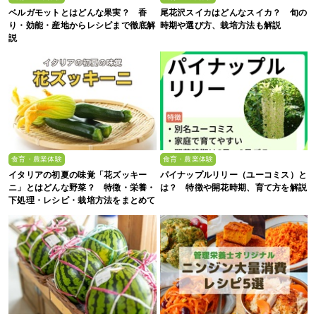
ベルガモットとはどんな果実？ 香
尾花沢スイカはどんなスイカ？ 旬の
り・効能・産地からレシピまで徹底解
時期や選び方、栽培方法も解説
説
食育・農業体験
食育・農業体験
イタリアの初夏の味覚「花ズッキー
パイナップルリリー（ユーコミス）と
ニ」とはどんな野菜？ 特徴・栄養・
は？ 特徴や開花時期、育て方を解説
下処理・レシピ・栽培方法をまとめて
解説