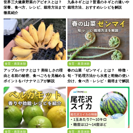
世界三大健康野菜のアピオスとは？
九条ネギとは？普通のネギとの違いや
栄養、食べ方、レシピ、栽培方法まで
栽培方法、おすすめレシピを解説
徹底紹介
食育・農業体験
食育・農業体験
アップルバナナとは？ 美味しさの理
春の山菜「ゼンマイ」とは？ 特徴・
由と名前の秘密、食べごろを見極める
旬・下処理方法から水煮と乾物の使い
ポイントをバナナマニアが解説
分け、食べ方・レシピ・栽培まで解説
食育・農業体験
食育・農業体験