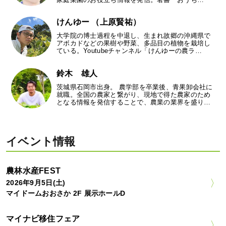
けんゆー （上原賢祐）
大学院の博士過程を中退し、生まれ故郷の沖縄県で
アボカドなどの果樹や野菜、多品目の植物を栽培し
ている。Youtubeチャンネル「けんゆーの農ラ…
鈴木 雄人
茨城県石岡市出身。 農学部を卒業後、青果卸会社に
就職。全国の農家と繋がり、現地で得た農家のため
となる情報を発信することで、農業の業界を盛り…
イベント情報
農林水産FEST
2026年9月5日(土)
マイドームおおさか 2F 展示ホールD
マイナビ移住フェア