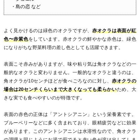
・島の恋 など
よく見かけるのは緑色のオクラですが、
赤オクラは表面が紅
色〜赤紫色
をしています。赤オクラの鮮やかな赤色は、緑色
になりがちな野菜料理の差し色としても活躍できます。
表面こそ赤みがありますが、味や粘り気は角オクラなどの一
般的なオクラと変わりません。一般的なオクラと違うのは、
角オクラが10センチほどが食べごろなのに対し、
赤オクラの
場合は20センチくらいまで大きくなっても柔らかい
ため、大
きな実でも食べやすいのが特徴です。
表面の赤色の正体は「アントシアニン」という栄養素です。
ブルーベリーなどに多く含まれており、眼精疲労などに効果
があります。このアントシアニンは水溶性なので、角オクラ
の調理と同じようにお湯で茹でると赤い色が溶け出してしま