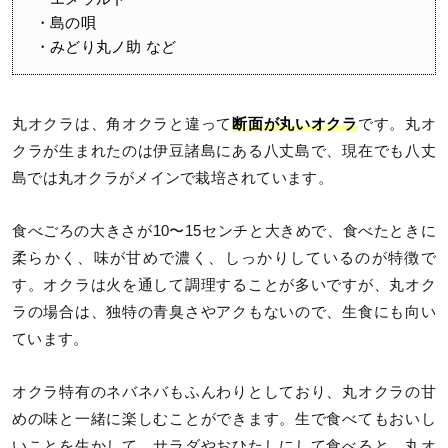
・島の唄
・みどり丸ノ助 など
丸オクラは、角オクラと違って
断面が丸いオクラ
です。丸オ
クラが生まれたのは伊豆諸島にある八丈島で、現在でも八丈
島では丸オクラがメインで栽培されています。
食べごろの大きさが10〜15センチと大きめで、食べたときに
柔らかく、味が甘めで濃く、しっかりしているのが特徴で
す。オクラは火を通して調理することが多いですが、丸オク
ラの場合は、独特の青臭さやアクもないので、生食にも向い
ています。
オクラ特有のネバネバもふんわりとしており、丸オクラの甘
めの味と一緒に楽しむことができます。生で食べてもおいし
いことを生かして、サラダやおひたしにして食べると、丸オ