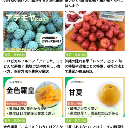
の時期や選び方、栽培する方法も解説
単レシピ4選 炒め物・和え物・混ぜご
はんまで
食育・農業体験
食育・農業体験
トロピカルフルーツ「アテモヤ」って
沖縄の隠れ名果「レンブ」とは？ 旬
どんな果物？ 栽培方法や美味しい食
の時期や品種ごとの特徴、栽培方法ま
べ方、保存方法を農家が解説
で農家が徹底解説
食育・農業体験
食育・農業体験
金色羅皇（こんじきらおう）はどんな
甘夏（あまなつ）とは？ 旬の時期や