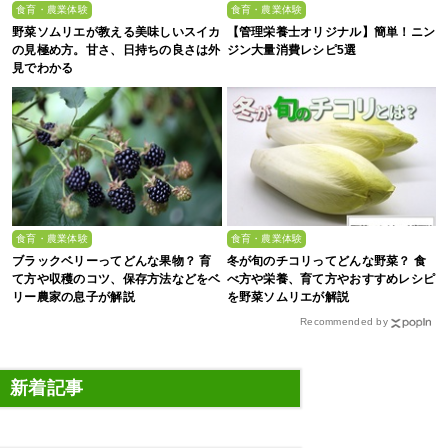
食育・農業体験
食育・農業体験
野菜ソムリエが教える美味しいスイカ
【管理栄養士オリジナル】簡単！ニン
の見極め方。甘さ、日持ちの良さは外
ジン大量消費レシピ5選
見でわかる
食育・農業体験
食育・農業体験
ブラックベリーってどんな果物？ 育
冬が旬のチコリってどんな野菜？ 食
て方や収穫のコツ、保存方法などをベ
べ方や栄養、育て方やおすすめレシピ
リー農家の息子が解説
を野菜ソムリエが解説
Recommended by
新着記事