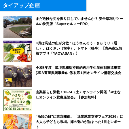
タイアップ企画
まだ危険な刃を振り回していませんか？ 安全草刈りツー
ルの決定版「SuperカルマーPRO」
8月は高値の山が分散：ほうれんそう・きゅうり（通
し）、はくさい（前半）、トマト（後半）【青果市況情
報アプリ「YAOYASAN」】
令和8年度 環境調和型持続的肉用牛生産体制推進事業
(JRA畜産振興事業)に係る第１回オンライン情報交換会
山梨暮らし満載！10/24（土）オンライン開催『やまな
しオンライン就農座談会』【参加無料】
“漁師の日”に東京開催。「漁業就業支援フェア2026」に
大人も子どもも来場。海の魅力が詰まった1日をレポー
ト