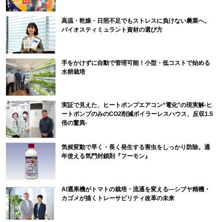
高温・乾燥・日照不足でもストレスに負けない農業へ。
バイオスティミュラント資材の選び方
手をかけずに自動で管理可能！小型・低コストで始める
水耕栽培
実証で見えた、ヒートポンプエアコン“電化”の現実解-ヒ
ートポンプのみのCO2削減ボイラーレスハウス、反収1.5
倍の驚異-
気候変動で早く・長く発生する害虫をしっかり防除。通
年使える気門封鎖剤『フーモン』
AI選果機がトマトの栽培・流通を変える―シブヤ精機・
カゴメが描くトレーサビリティ改革の未来