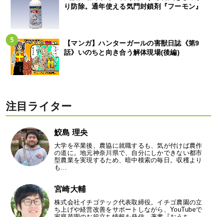
り防除。通年使える気門封鎖剤『フーモン』
【マンガ】ハンターガールの害獣日誌《第9
話》いのちと向き合う解体現場(後編)
注目ライター
鮫島 理央
大学を卒業後、農協に就職するも、気が付けば農作
の道に。地元神奈川県で、自分にしかできない都市
型農業を実現するため、暗中模索の毎日。収穫より
も…
宮崎大輔
株式会社イチゴテック代表取締役。イチゴ農園の立
ち上げや経営改善をサポートしながら、YouTubeで
家庭菜園のお役立ち情報を発信。著書『おうち…