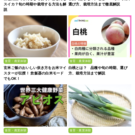
スイカ？旬の時期や栽培する方法も解
選び方、栽培方法まで徹底解説
説
食育・農業体験
食育・農業体験
玄米ご飯のおいしい炊き方をお米マイ
白桃とは？ 品種や旬の時期、選び
スターが伝授！ 炊飯器の白米モード
方、栽培方法まで解説
でもOK！
食育・農業体験
食育・農業体験