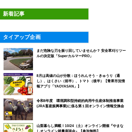
新着記事
タイアップ企画
まだ危険な刃を振り回していませんか？ 安全草刈りツー
ルの決定版「SuperカルマーPRO」
8月は高値の山が分散：ほうれんそう・きゅうり（通
し）、はくさい（前半）、トマト（後半）【青果市況情
報アプリ「YAOYASAN」】
令和8年度 環境調和型持続的肉用牛生産体制推進事業
(JRA畜産振興事業)に係る第１回オンライン情報交換会
山梨暮らし満載！10/24（土）オンライン開催『やまな
しオンライン就農座談会』【参加無料】