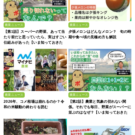
農業ニュース
農業ニュース
【第1話】スーパーの野菜、あって当
夕張メロンはどんなメロン？ 旬の時
たり前だと思っていたら、実はすごい
期や食べ頃の見極め方も解説
仕組みがあった【いま知っておきた
い、これからの”食”の話】
農業ニュース
農業ニュース
2026年、コメ相場は崩れるのか？令
【第2話】農業と気象の切れない関
和の米騒動の終わりを読む
係。それでも毎日、野菜がスーパーに
並ぶのはなぜ？【いま知っておきた
い、これからの”食”の話】