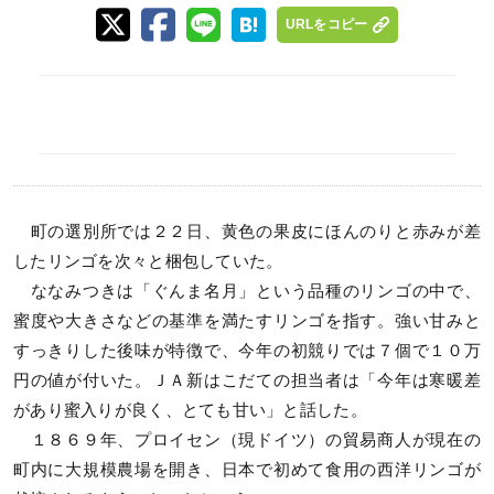
URLをコピー
町の選別所では２２日、黄色の果皮にほんのりと赤みが差
したリンゴを次々と梱包していた。
ななみつきは「ぐんま名月」という品種のリンゴの中で、
蜜度や大きさなどの基準を満たすリンゴを指す。強い甘みと
すっきりした後味が特徴で、今年の初競りでは７個で１０万
円の値が付いた。ＪＡ新はこだての担当者は「今年は寒暖差
があり蜜入りが良く、とても甘い」と話した。
１８６９年、プロイセン（現ドイツ）の貿易商人が現在の
町内に大規模農場を開き、日本で初めて食用の西洋リンゴが