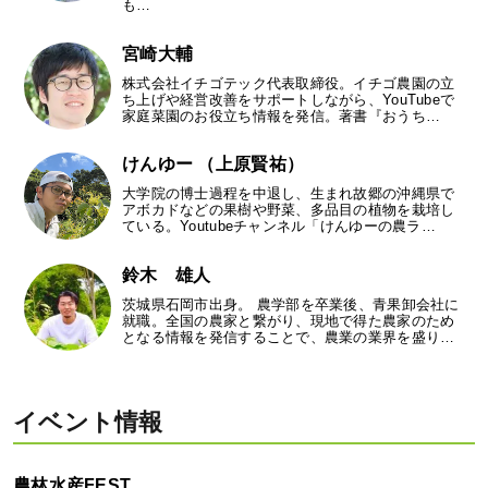
も…
宮崎大輔
株式会社イチゴテック代表取締役。イチゴ農園の立
ち上げや経営改善をサポートしながら、YouTubeで
家庭菜園のお役立ち情報を発信。著書『おうち…
けんゆー （上原賢祐）
大学院の博士過程を中退し、生まれ故郷の沖縄県で
アボカドなどの果樹や野菜、多品目の植物を栽培し
ている。Youtubeチャンネル「けんゆーの農ラ…
鈴木 雄人
茨城県石岡市出身。 農学部を卒業後、青果卸会社に
就職。全国の農家と繋がり、現地で得た農家のため
となる情報を発信することで、農業の業界を盛り…
イベント情報
農林水産FEST