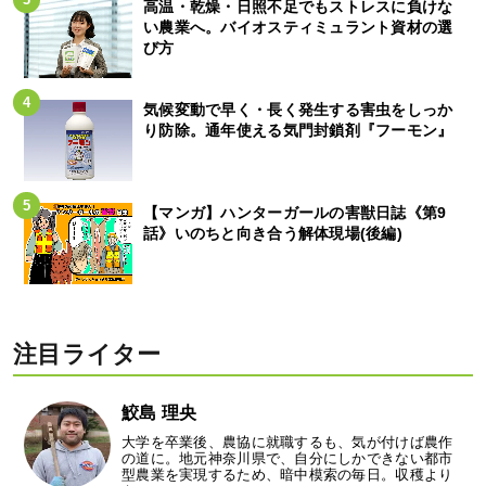
高温・乾燥・日照不足でもストレスに負けな
い農業へ。バイオスティミュラント資材の選
び方
気候変動で早く・長く発生する害虫をしっか
り防除。通年使える気門封鎖剤『フーモン』
【マンガ】ハンターガールの害獣日誌《第9
話》いのちと向き合う解体現場(後編)
注目ライター
鮫島 理央
大学を卒業後、農協に就職するも、気が付けば農作
の道に。地元神奈川県で、自分にしかできない都市
型農業を実現するため、暗中模索の毎日。収穫より