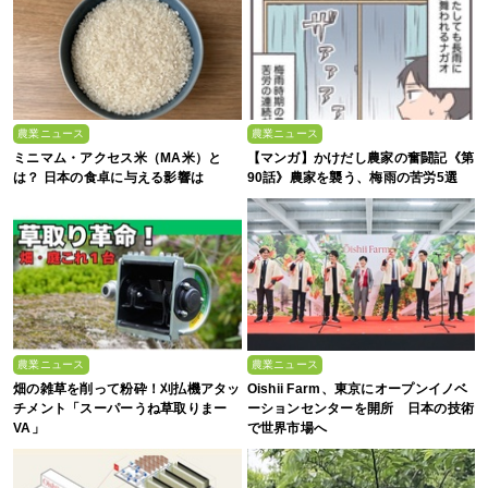
農業ニュース
農業ニュース
ミニマム・アクセス米（MA米）と
【マンガ】かけだし農家の奮闘記《第
は？ 日本の食卓に与える影響は
90話》農家を襲う、梅雨の苦労5選
農業ニュース
農業ニュース
畑の雑草を削って粉砕！刈払機アタッ
Oishii Farm、東京にオープンイノベ
チメント「スーパーうね草取りまー
ーションセンターを開所 日本の技術
VA」
で世界市場へ