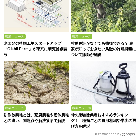
農業ニュース
農業ニュース
米国発の植物工場スタートアップ
狩猟免許がなくても捕獲できる？ 農
「Oishii Farm」が東京に研究拠点開
家が知っておきたい鳥獣の許可捕獲に
設
ついて猟師が解説
農業ニュース
農業ニュース
耕作放棄地とは。荒廃農地や遊休農地
蜂の巣駆除業者おすすめランキン
との違い、問題点や解決策まで解説
グ！ 種類ごとの費用相場や業者の選
び方を解説
Recommended by