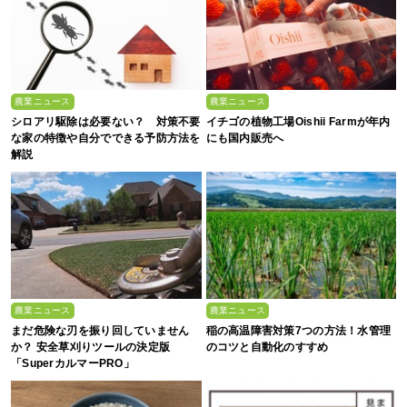
農業ニュース
農業ニュース
シロアリ駆除は必要ない？ 対策不要
イチゴの植物工場Oishii Farmが年内
な家の特徴や自分でできる予防方法を
にも国内販売へ
解説
農業ニュース
農業ニュース
まだ危険な刃を振り回していません
稲の高温障害対策7つの方法！水管理
か？ 安全草刈りツールの決定版
のコツと自動化のすすめ
「SuperカルマーPRO」