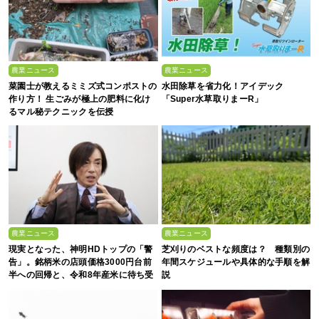
農業ニュース
農業ニュース
菜園士が教えるミミズ式コンポストの
水田除草を省力化！アイデック
作り方！ 生ごみが極上の肥料に化け
「Super水草取りまーR」
るマル秘テクニックを伝授
農業ニュース
農業ニュース
現実となった、神明HDトップの「警
芝刈りのベストな頻度は？ 種類別の
告」。銘柄米の店頭価格3000円台前
年間スケジュールや具体的な手順を解
半への回帰と、令和8年産米に待ち受
説
ける“大暴落”の可能性