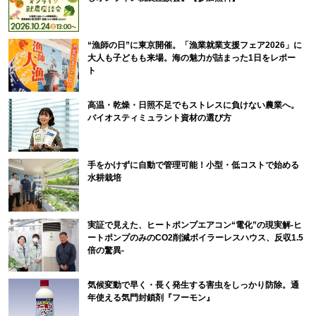
“漁師の日”に東京開催。「漁業就業支援フェア2026」に
大人も子どもも来場。海の魅力が詰まった1日をレポー
ト
高温・乾燥・日照不足でもストレスに負けない農業へ。
バイオスティミュラント資材の選び方
手をかけずに自動で管理可能！小型・低コストで始める
水耕栽培
実証で見えた、ヒートポンプエアコン“電化”の現実解-ヒ
ートポンプのみのCO2削減ボイラーレスハウス、反収1.5
倍の驚異-
気候変動で早く・長く発生する害虫をしっかり防除。通
年使える気門封鎖剤『フーモン』