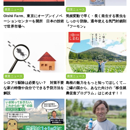
農業ニュース
農業ニュース
Oishii Farm、東京にオープンイノベ
気候変動で早く・長く発生する害虫を
ーションセンターを開所 日本の技術
しっかり防除。通年使える気門封鎖剤
で世界市場へ
『フーモン』
農業ニュース
農業ニュース
シロアリ駆除は必要ない？ 対策不要
島根の魅力をもっと知ってほしくて…
な家の特徴や自分でできる予防方法を
ご縁の国から、あなた向けの「移住就
解説
農促進プログラム」はじめます！！