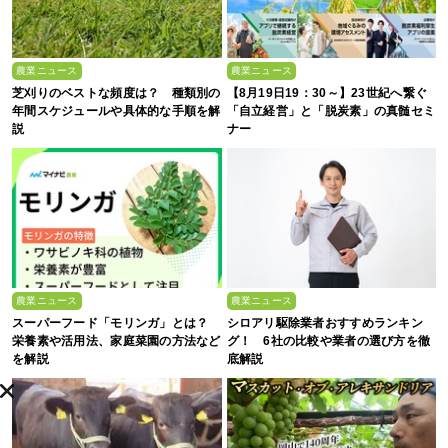
農業ニュース
農業ニュース
芝刈りのベストな頻度は？ 種類別の
【8月19日19：30～】23世紀へ繋ぐ
年間スケジュールや具体的な手順を解
「自立経営」と「脱炭素」の真髄セミ
説
ナー
農業ニュース
農業ニュース
スーパーフード「モリンガ」とは？
シロアリ駆除業者おすすめランキン
栄養素や活用法、家庭菜園の方法など
グ！ 6社の比較や業者の選び方を徹
を解説
底解説