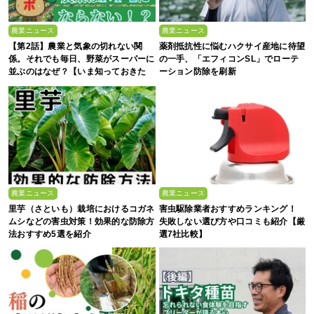
農業ニュース
農業ニュース
【第2話】農業と気象の切れない関
薬剤抵抗性に悩むハクサイ産地に待望
係。それでも毎日、野菜がスーパーに
の一手、「エフィコンSL」でローテ
並ぶのはなぜ？【いま知っておきた
ーション防除を刷新
い、これからの”食”の話】
農業ニュース
農業ニュース
里芋（さといも）栽培におけるコガネ
害虫駆除業者おすすめランキング！
ムシなどの害虫対策！効果的な防除方
失敗しない選び方や口コミも紹介【厳
法おすすめ5選を紹介
選7社比較】