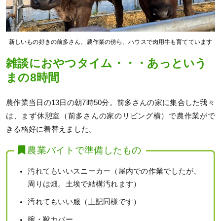
新しいもの好きの前多さん。農作業の傍ら、ハウスで肉用牛も育てています
雑談におやつタイム・・・あっという
まの8時間
農作業当日の13日の朝7時50分。前多さんの家に集合した我々
は、まず休憩室（前多さんの家のリビング横）で農作業がで
きる格好に着替えました。
農業バイトで準備したもの
汚れてもいいスニーカー（屋内での作業でしたが、
周りは畑。土埃で結構汚れます）
汚れてもいい服（上記同様です）
腕・靴カバー