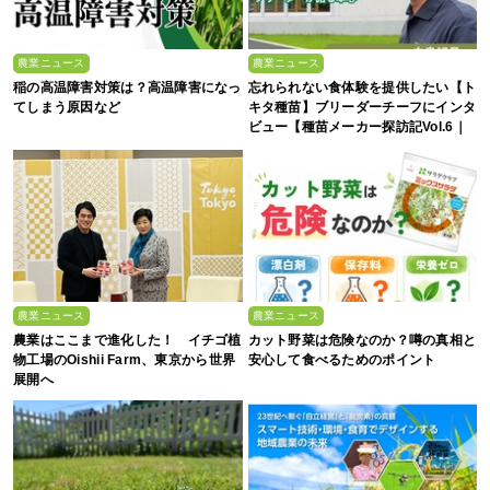
農業ニュース
農業ニュース
稲の高温障害対策は？高温障害になっ
忘れられない食体験を提供したい【ト
てしまう原因など
キタ種苗】ブリーダーチーフにインタ
ビュー【種苗メーカー探訪記Vol.6｜
後編】
農業ニュース
農業ニュース
農業はここまで進化した！ イチゴ植
カット野菜は危険なのか？噂の真相と
物工場のOishii Farm、東京から世界
安心して食べるためのポイント
展開へ