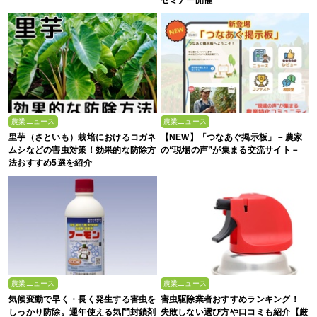
セミナー開催
農業ニュース
農業ニュース
里芋（さといも）栽培におけるコガネ
【NEW】「つなあぐ掲示板」－農家
ムシなどの害虫対策！効果的な防除方
の“現場の声”が集まる交流サイト－
法おすすめ5選を紹介
農業ニュース
農業ニュース
気候変動で早く・長く発生する害虫を
害虫駆除業者おすすめランキング！
しっかり防除。通年使える気門封鎖剤
失敗しない選び方や口コミも紹介【厳