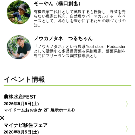
そーやん（橋口創也）
有機農家二代目として就農するも挫折し、野菜を売
らない農家に転向。自然農やパーマカルチャーをベ
ースとして、暮らしを豊かにするための畑づくりの
知…
ノウカノタネ つるちゃん
「ノウカノタネ」という農系YouTuber、Podcaster
として活動する多品目野菜＆果樹農家。落葉果樹を
専門にフリーランス園芸指導員とし…
イベント情報
農林水産FEST
2026年9月5日(土)
マイドームおおさか 2F 展示ホールD
マイナビ移住フェア
2026年9月5日(土)