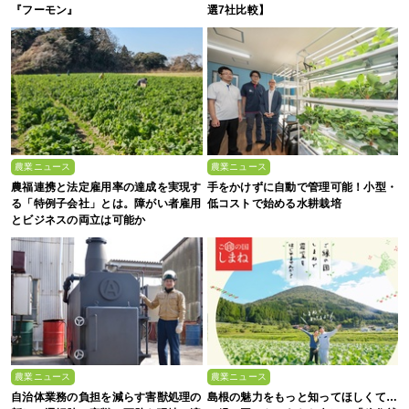
『フーモン』
選7社比較】
農業ニュース
農業ニュース
農福連携と法定雇用率の達成を実現す
手をかけずに自動で管理可能！小型・
る「特例子会社」とは。障がい者雇用
低コストで始める水耕栽培
とビジネスの両立は可能か
農業ニュース
農業ニュース
自治体業務の負担を減らす害獣処理の
島根の魅力をもっと知ってほしくて…