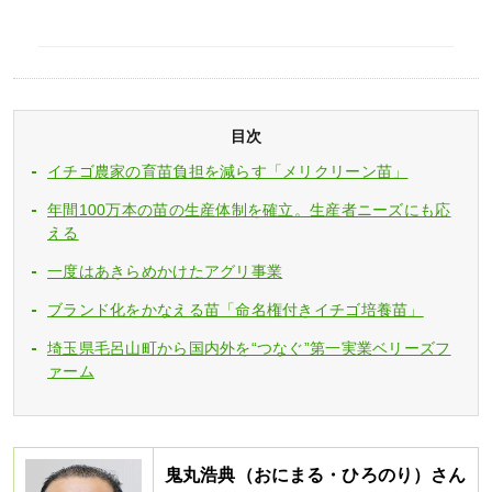
目次
イチゴ農家の育苗負担を減らす「メリクリーン苗」
年間100万本の苗の生産体制を確立。生産者ニーズにも応
える
一度はあきらめかけたアグリ事業
ブランド化をかなえる苗「命名権付きイチゴ培養苗」
埼玉県毛呂山町から国内外を“つなぐ”第一実業ベリーズフ
ァーム
鬼丸浩典（おにまる・ひろのり）さん