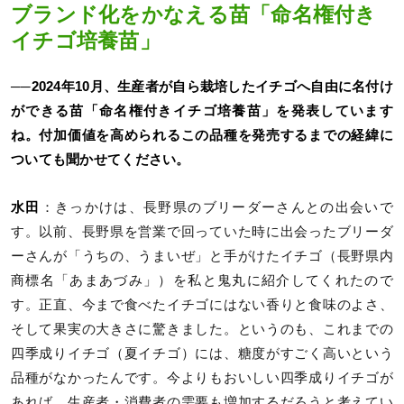
ブランド化をかなえる苗「命名権付き
イチゴ培養苗」
──2024年10月、生産者が自ら栽培したイチゴへ自由に名付け
ができる苗「命名権付きイチゴ培養苗」を発表しています
ね。付加価値を高められるこの品種を発売するまでの経緯に
ついても聞かせてください。
水田
：きっかけは、長野県のブリーダーさんとの出会いで
す。以前、長野県を営業で回っていた時に出会ったブリーダ
ーさんが「うちの、うまいぜ」と手がけたイチゴ（長野県内
商標名「あまあづみ」）を私と鬼丸に紹介してくれたので
す。正直、今まで食べたイチゴにはない香りと食味のよさ、
そして果実の大きさに驚きました。というのも、これまでの
四季成りイチゴ（夏イチゴ）には、糖度がすごく高いという
品種がなかったんです。今よりもおいしい四季成りイチゴが
あれば、生産者・消費者の需要も増加するだろうと考えてい