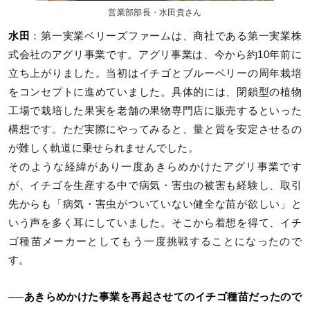
営業部部長・水田貴さん
水田
：第一実業ベリーズファームは、商社である第一実業株
式会社のアグリ事業です。アグリ事業は、今から約10年前に
立ち上がりました。当初はイチゴとブルーベリーの周年栽培
をコンセプトに進めていました。具体的には、閉鎖型の植物
工場で栽培した果実を老舗の果物専門店に販売するといった
構想です。ただ実際にやってみると、量と質を安定させるの
が難しく軌道に乗せられませんでした。
そのような経緯があり一度あきらめかけたアグリ事業です
が、イチゴを生産する中で病気・害虫の被害も経験し、取引
先からも「病気・害虫がついていない健全な苗が欲しい」と
いう声を多く耳にしていました。そこから着想を得て、イチ
ゴ種苗メーカーとしてもう一度挑戦することになったので
す。
──あきらめかけた事業を再起させてのイチゴ種苗だったので