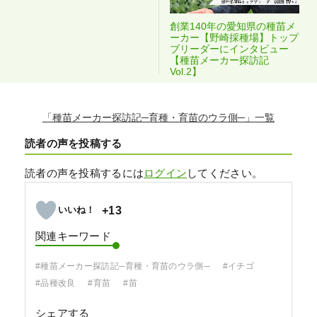
創業140年の愛知県の種苗メ
ーカー【野崎採種場】トップ
ブリーダーにインタビュー
【種苗メーカー探訪記
Vol.2】
「種苗メーカー探訪記─育種・育苗のウラ側─」
読者の声を投稿する
読者の声を投稿するには
ログイン
してください。
+13
関連キーワード
#種苗メーカー探訪記─育種・育苗のウラ側─
#イチゴ
#品種改良
#育苗
#苗
シェアする