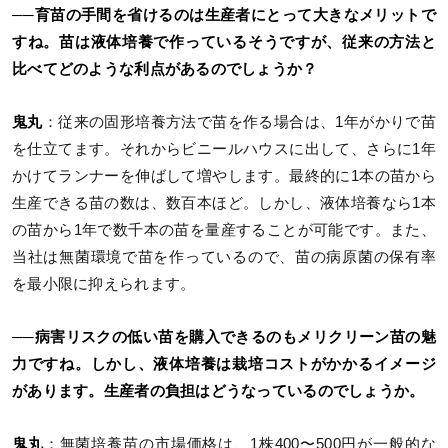
──育苗の手間を省けるのは生産者にとって大きなメリットで
すね。苗は液体培養で作っているそうですが、従来の方法と
比べてどのような利点があるのでしょうか？
鬼丸
：従来の固形培養方法で苗を作る場合は、1年がかりで苗
を仕立てます。それからビニールハウスに出して、さらに1年
かけてランナーを伸ばして増やします。最終的に1本の苗から
生産できる苗の数は、数百本ほど。しかし、液体培養なら1本
の苗から1年で数千本の苗を量産することが可能です。また、
当社は無菌環境で苗を作っているので、苗の病原菌の保有率
を最小限に抑えられます。
──病害リスクの低い苗を購入できるのもメリクリーン苗の魅
力ですね。しかし、液体培養は栽培コストがかかるイメージ
があります。生産者の負担はどうなっているのでしょうか。
鬼丸
：無菌培養苗の市場価格は、1株400〜500円が一般的な