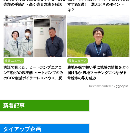
売却の手続き・高く売る方法を解説
すすめ5選！ 選ぶときのポイント
は？
農業ニュース
農業ニュース
実証で見えた、ヒートポンプエアコ
農地を探す担い手に地域の情報をどう
ン“電化”の現実解-ヒートポンプのみ
届けるか 農地マッチングにつながる
のCO2削減ボイラーレスハウス、反
常総市の取り組み
収1.5倍の驚異-
Recommended by
新着記事
タイアップ企画