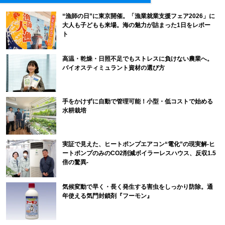
“漁師の日”に東京開催。「漁業就業支援フェア2026」に
大人も子どもも来場。海の魅力が詰まった1日をレポー
ト
高温・乾燥・日照不足でもストレスに負けない農業へ。
バイオスティミュラント資材の選び方
手をかけずに自動で管理可能！小型・低コストで始める
水耕栽培
実証で見えた、ヒートポンプエアコン“電化”の現実解-ヒ
ートポンプのみのCO2削減ボイラーレスハウス、反収1.5
倍の驚異-
気候変動で早く・長く発生する害虫をしっかり防除。通
年使える気門封鎖剤『フーモン』