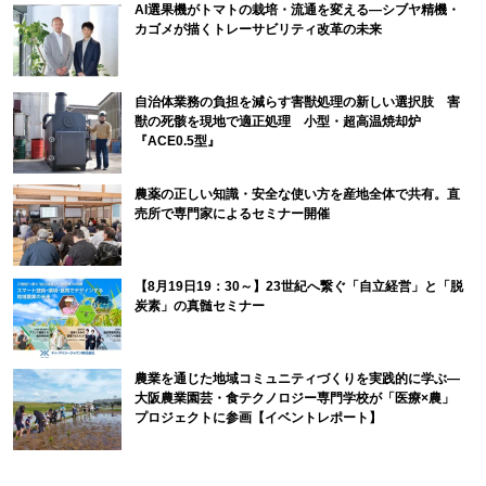
AI選果機がトマトの栽培・流通を変える―シブヤ精機・
カゴメが描くトレーサビリティ改革の未来
自治体業務の負担を減らす害獣処理の新しい選択肢 害
獣の死骸を現地で適正処理 小型・超高温焼却炉
『ACE0.5型』
農薬の正しい知識・安全な使い方を産地全体で共有。直
売所で専門家によるセミナー開催
【8月19日19：30～】23世紀へ繋ぐ「自立経営」と「脱
炭素」の真髄セミナー
農業を通じた地域コミュニティづくりを実践的に学ぶ―
大阪農業園芸・食テクノロジー専門学校が「医療×農」
プロジェクトに参画【イベントレポート】