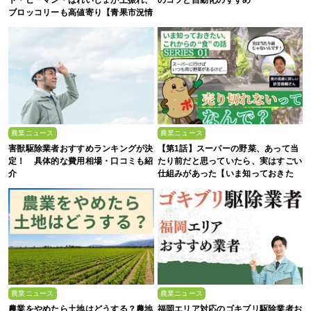
ブロッコリーも高値寄り【青果市況情
報アプリ「YAOYASAN」】
農業ニュース
農業ニュース
害獣駆除業者おすすめランキングが決
【第1話】スーパーの野菜、あって当
定！ 具体的な費用相場・口コミも紹
たり前だと思っていたら、実はすごい
介
仕組みがあった【いま知っておきた
い、これからの”食”の話】
農業ニュース
農業ニュース
農業をやめたら土地はどうする？農地
福岡エリア対応のゴキブリ駆除業者お