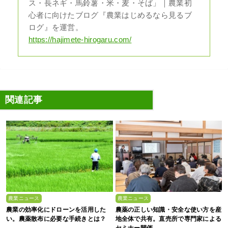
ス・長ネギ・馬鈴薯・米・麦・そば」｜農業初
心者に向けたブログ『農業はじめるなら見るブ
ログ』を運営。
https://hajimete-hirogaru.com/
関連記事
農業ニュース
農業ニュース
農業の効率化にドローンを活用した
農薬の正しい知識・安全な使い方を産
い。農薬散布に必要な手続きとは？
地全体で共有。直売所で専門家による