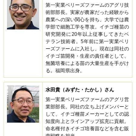
第一実業ベリーズファームのアグリ技
術部部長。実家が農家だった経験から
農業への深い関心を持ち、大学では農
学部で細胞工学を専攻。イチゴ種苗の
研究開発に20年以上従事してきたベ
テラン技術者。5年前に第一実業ベリ
ーズファームに入社し、現在は同社の
イチゴ苗開発・生産の責任者として、
無菌培養による苗の大量生産を手がけ
る。福岡県出身。
水田貴（みずた・たかし）さん
第一実業ベリーズファームのアグリ営
業部部長。同社の立ち上げメンバーと
して、イチゴ種苗メーカーとしての認
知度向上とラインアップ拡充に貢献。
命名権付きイチゴ培養苗などを含む販
売戦略を担当。