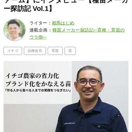
ァーム】にインタビュー【種苗メーカ
ー探訪記 Vol.1】
ライター：
相馬はじめ
連載企画：
種苗メーカー探訪記─育種・育苗の
ウラ側─
イチゴ
品種改良
育苗
苗