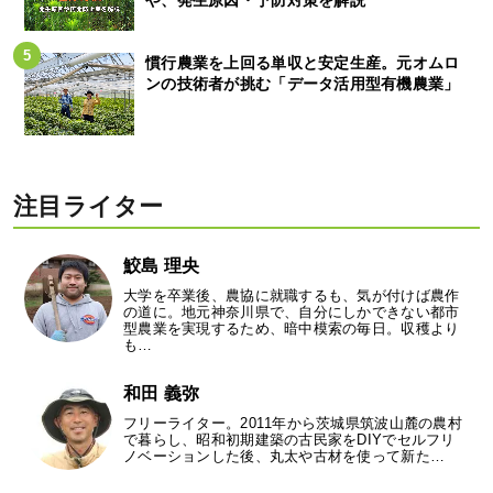
慣行農業を上回る単収と安定生産。元オムロ
ンの技術者が挑む「データ活用型有機農業」
注目ライター
鮫島 理央
大学を卒業後、農協に就職するも、気が付けば農作
の道に。地元神奈川県で、自分にしかできない都市
型農業を実現するため、暗中模索の毎日。収穫より
も…
和田 義弥
フリーライター。2011年から茨城県筑波山麓の農村
で暮らし、昭和初期建築の古民家をDIYでセルフリ
ノベーションした後、丸太や古材を使って新た…