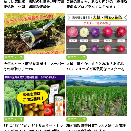
新しい選択肢 害獣の死骸を現地で適
ご縁の国から、あなた向けの「移住就
正処理 小型・超高温焼却炉
農促進プログラム」はじめます！！
『ACE0.5型』
農業ニュース
農業ニュース
今年のヒット商品を深掘り「スーパー
大輪、華やか、丈もとれる「あずみ
うね草取りまーVA」
XL」シリーズで高品質なアスターを
農業ニュース
農業ニュース
7月は“前半”がカギ！きゅうり・トマ
稲の高温障害対策7つの方法！水管理
ト・ピーマン・ばれいしょが上振れ、
のコツと自動化のすすめ