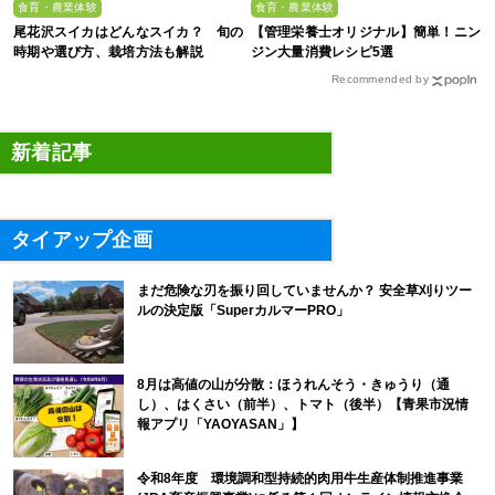
食育・農業体験
食育・農業体験
尾花沢スイカはどんなスイカ？ 旬の
【管理栄養士オリジナル】簡単！ニン
時期や選び方、栽培方法も解説
ジン大量消費レシピ5選
Recommended by
新着記事
タイアップ企画
まだ危険な刃を振り回していませんか？ 安全草刈りツー
ルの決定版「SuperカルマーPRO」
8月は高値の山が分散：ほうれんそう・きゅうり（通
し）、はくさい（前半）、トマト（後半）【青果市況情
報アプリ「YAOYASAN」】
令和8年度 環境調和型持続的肉用牛生産体制推進事業