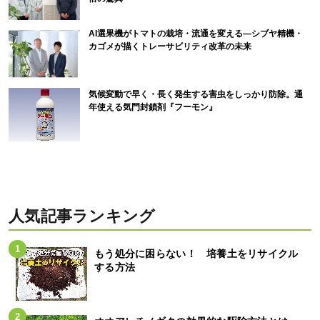
AI選果機がトマトの栽培・流通を変える―シブヤ精機・
カゴメが描くトレーサビリティ改革の未来
気候変動で早く・長く発生する害虫をしっかり防除。通
年使える気門封鎖剤『フーモン』
人気記事ランキング
もう処分に困らない！ 培養土をリサイクル
する方法