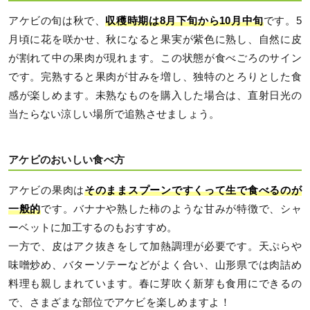
アケビの旬は秋で、
収穫時期は8月下旬から10月中旬
です。5
月頃に花を咲かせ、秋になると果実が紫色に熟し、自然に皮
が割れて中の果肉が現れます。この状態が食べごろのサイン
です。完熟すると果肉が甘みを増し、独特のとろりとした食
感が楽しめます。未熟なものを購入した場合は、直射日光の
当たらない涼しい場所で追熟させましょう。
アケビのおいしい食べ方
アケビの果肉は
そのままスプーンですくって生で食べるのが
一般的
です。バナナや熟した柿のような甘みが特徴で、シャ
ーベットに加工するのもおすすめ。
一方で、皮はアク抜きをして加熱調理が必要です。天ぷらや
味噌炒め、バターソテーなどがよく合い、山形県では肉詰め
料理も親しまれています。春に芽吹く新芽も食用にできるの
で、さまざまな部位でアケビを楽しめますよ！