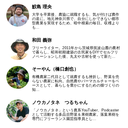
鮫島 理央
大学を卒業後、農協に就職するも、気が付けば農作
の道に。地元神奈川県で、自分にしかできない都市
型農業を実現するため、暗中模索の毎日。収穫より
も…
和田 義弥
フリーライター。2011年から茨城県筑波山麓の農村
で暮らし、昭和初期建築の古民家をDIYでセルフリ
ノベーションした後、丸太や古材を使って新た…
そーやん（橋口創也）
有機農家二代目として就農するも挫折し、野菜を売
らない農家に転向。自然農やパーマカルチャーをベ
ースとして、暮らしを豊かにするための畑づくりの
知…
ノウカノタネ つるちゃん
「ノウカノタネ」という農系YouTuber、Podcaster
として活動する多品目野菜＆果樹農家。落葉果樹を
専門にフリーランス園芸指導員とし…