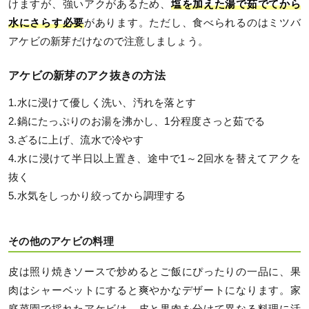
けますが、強いアクがあるため、
塩を加えた湯で茹でてから
水にさらす必要
があります。ただし、食べられるのはミツバ
アケビの新芽だけなので注意しましょう。
アケビの新芽のアク抜きの方法
1.水に浸けて優しく洗い、汚れを落とす
2.鍋にたっぷりのお湯を沸かし、1分程度さっと茹でる
3.ざるに上げ、流水で冷やす
4.水に浸けて半日以上置き、途中で1～2回水を替えてアクを
抜く
5.水気をしっかり絞ってから調理する
その他のアケビの料理
皮は照り焼きソースで炒めるとご飯にぴったりの一品に、果
肉はシャーベットにすると爽やかなデザートになります。家
庭菜園で採れたアケビは、皮と果肉を分けて異なる料理に活