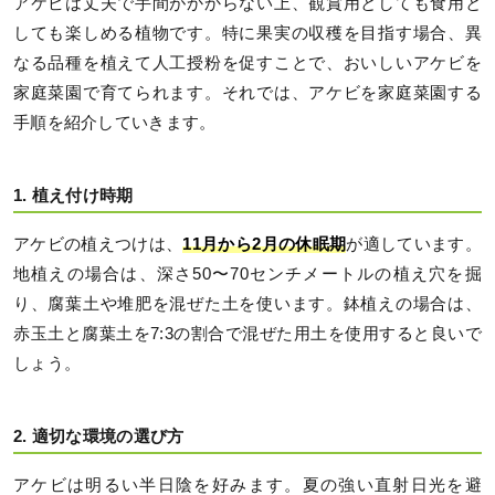
アケビは丈夫で手間がかからない上、観賞用としても食用と
しても楽しめる植物です。特に果実の収穫を目指す場合、異
なる品種を植えて人工授粉を促すことで、おいしいアケビを
家庭菜園で育てられます。それでは、アケビを家庭菜園する
手順を紹介していきます。
1. 植え付け時期
アケビの植えつけは、
11月から2月の休眠期
が適しています。
地植えの場合は、深さ50〜70センチメートルの植え穴を掘
り、腐葉土や堆肥を混ぜた土を使います。鉢植えの場合は、
赤玉土と腐葉土を7:3の割合で混ぜた用土を使用すると良いで
しょう。
2. 適切な環境の選び方
アケビは明るい半日陰を好みます。夏の強い直射日光を避