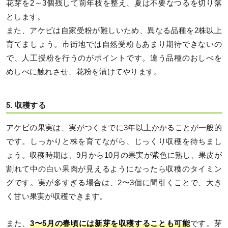
花芽を2～3個残して前年枝を整え、夏は不要なつるを切り落
とします。
また、アケビは自家受粉が難しいため、異なる品種を2株以上
育てましょう。市街地では自然受粉もあまり期待できないの
で、人工授粉を行うのがポイントです。違う品種のおしべを
めしべに触れさせ、花粉を漬けてやります。
5. 収穫する
アケビの果実は、実がつくまでに3年以上かかることが一般的
です。しっかりと株を育てながら、じっくり収穫を待ちまし
ょう。収穫時期は、9月から10月の果実が紫色に熟し、果皮が
割れて中の白い果肉が見えるようになったら収穫のタイミン
グです。実が多すぎる場合は、2〜3個に間引くことで、大き
く甘い果実が収穫できます。
また、
3〜5月の春頃には新芽を収穫することも可能
です。芽