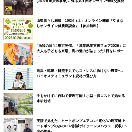
(JRA畜産振興事業)に係る第１回オンライン情報交換会
山梨暮らし満載！10/24（土）オンライン開催『やまな
しオンライン就農座談会』【参加無料】
“漁師の日”に東京開催。「漁業就業支援フェア2026」に
大人も子どもも来場。海の魅力が詰まった1日をレポー
ト
高温・乾燥・日照不足でもストレスに負けない農業へ。
バイオスティミュラント資材の選び方
手をかけずに自動で管理可能！小型・低コストで始める
水耕栽培
実証で見えた、ヒートポンプエアコン“電化”の現実解-ヒ
ートポンプのみのCO2削減ボイラーレスハウス、反収1.5
倍の驚異-