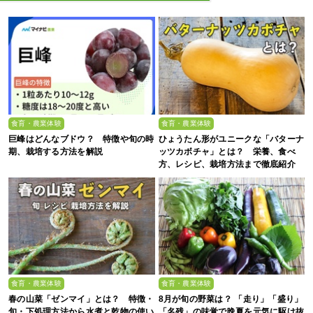
食育・農業体験
食育・農業体験
巨峰はどんなブドウ？ 特徴や旬の時
ひょうたん形がユニークな「バターナ
期、栽培する方法を解説
ッツカボチャ」とは？ 栄養、食べ
方、レシピ、栽培方法まで徹底紹介
食育・農業体験
食育・農業体験
春の山菜「ゼンマイ」とは？ 特徴・
8月が旬の野菜は？ 「走り」「盛り」
旬・下処理方法から水煮と乾物の使い
「名残」の味覚で晩夏を元気に駆け抜