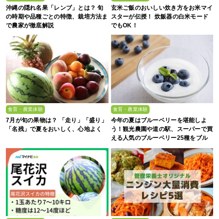
沖縄の隠れ名果「レンブ」とは？ 旬
玄米ご飯のおいしい炊き方をお米マイ
の時期や品種ごとの特徴、栽培方法ま
スターが伝授！ 炊飯器の白米モード
で農家が徹底解説
でもOK！
食育・農業体験
食育・農業体験
7月が旬の果物は？ 「走り」「盛り」
今年の夏はブルーベリーを堪能しよ
「名残」で夏をおいしく、心地よく
う！観光農園や道の駅、スーパーで買
える人気のブルーベリー25種をブル
ーベリー農家の息子が解説