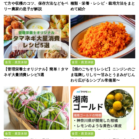
て方や収穫のコツ、保存方法などをベ
種類・栄養・レシピ・栽培方法をまと
リー農家の息子が解説
めて紹介
食育・農業体験
食育・農業体験
【管理栄養士オリジナル】簡単！タマ
【畑のごちそうレシピ】ニンジンのご
ネギ大量消費レシピ5選
ま塩麹しりしり〜甘みとうまみがじん
わり広がるシンプル常備菜〜
食育・農業体験
食育・農業体験