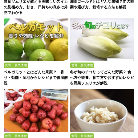
野菜ソムリエが教える美味しいスイカ
湘南ゴールドとはどんな果物？旬の時
の見極め方。甘さ、日持ちの良さは外
期や選び方、栽培する方法も解説
見でわかる
食育・農業体験
食育・農業体験
ベルガモットとはどんな果実？ 香
冬が旬のチコリってどんな野菜？ 食
り・効能・産地からレシピまで徹底解
べ方や栄養、育て方やおすすめレシピ
説
を野菜ソムリエが解説
食育・農業体験
食育・農業体験