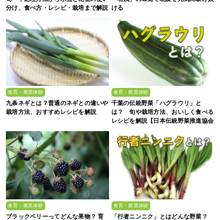
分け、食べ方・レシピ・栽培まで解説
ける
食育・農業体験
食育・農業体験
九条ネギとは？普通のネギとの違いや
千葉の伝統野菜「ハグラウリ」と
栽培方法、おすすめレシピを解説
は？ 旬や栽培方法、おいしく食べる
レシピを解説【日本伝統野菜推進協会
監修】
食育・農業体験
食育・農業体験
ブラックベリーってどんな果物？ 育
「行者ニンニク」とはどんな野菜？