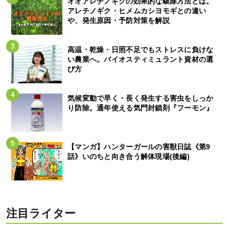
オオアレチノギクの効果的な駆除方法とは。
アレチノギク・ヒメムカシヨモギとの違い
や、発生原因・予防対策を解説
高温・乾燥・日照不足でもストレスに負けな
い農業へ。バイオスティミュラント資材の選
び方
気候変動で早く・長く発生する害虫をしっか
り防除。通年使える気門封鎖剤『フーモン』
【マンガ】ハンターガールの害獣日誌《第9
話》いのちと向き合う解体現場(後編)
注目ライター