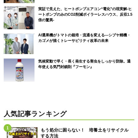
実証で見えた、ヒートポンプエアコン“電化”の現実解-ヒ
ートポンプのみのCO2削減ボイラーレスハウス、反収1.5
倍の驚異-
AI選果機がトマトの栽培・流通を変える―シブヤ精機・
カゴメが描くトレーサビリティ改革の未来
気候変動で早く・長く発生する害虫をしっかり防除。通
年使える気門封鎖剤『フーモン』
人気記事ランキング
もう処分に困らない！ 培養土をリサイクル
する方法