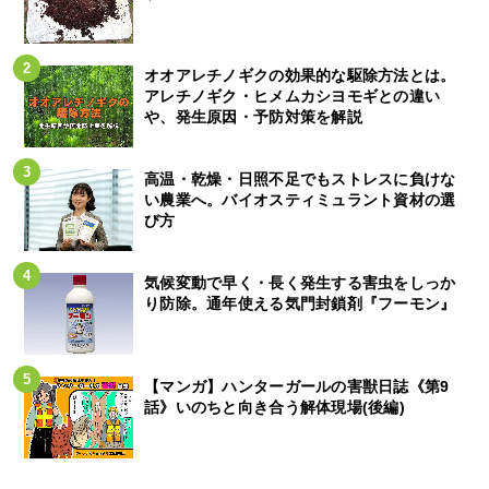
オオアレチノギクの効果的な駆除方法とは。
アレチノギク・ヒメムカシヨモギとの違い
や、発生原因・予防対策を解説
高温・乾燥・日照不足でもストレスに負けな
い農業へ。バイオスティミュラント資材の選
び方
気候変動で早く・長く発生する害虫をしっか
り防除。通年使える気門封鎖剤『フーモン』
【マンガ】ハンターガールの害獣日誌《第9
話》いのちと向き合う解体現場(後編)