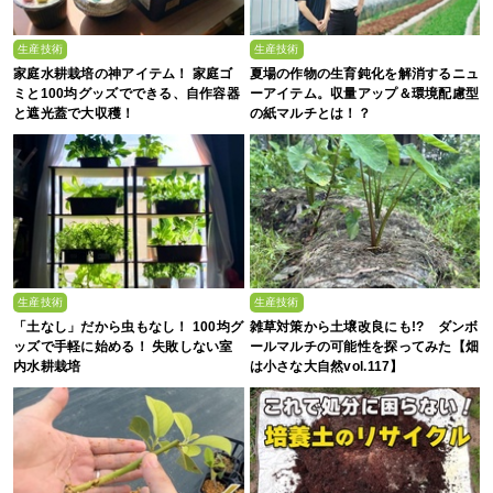
生産技術
生産技術
家庭水耕栽培の神アイテム！ 家庭ゴ
夏場の作物の生育鈍化を解消するニュ
ミと100均グッズでできる、自作容器
ーアイテム。収量アップ＆環境配慮型
と遮光蓋で大収穫！
の紙マルチとは！？
生産技術
生産技術
「土なし」だから虫もなし！ 100均グ
雑草対策から土壌改良にも!? ダンボ
ッズで手軽に始める！ 失敗しない室
ールマルチの可能性を探ってみた【畑
内水耕栽培
は小さな大自然vol.117】