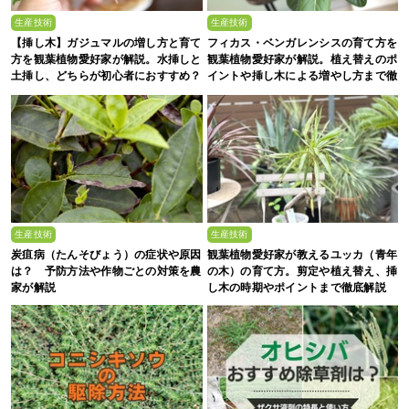
生産技術
生産技術
【挿し木】ガジュマルの増し方と育て
フィカス・ベンガレンシスの育て方を
方を観葉植物愛好家が解説。水挿しと
観葉植物愛好家が解説。植え替えのポ
土挿し、どちらが初心者におすすめ？
イントや挿し木による増やし方まで徹
底解説
生産技術
生産技術
炭疽病（たんそびょう）の症状や原因
観葉植物愛好家が教えるユッカ（青年
は？ 予防方法や作物ごとの対策を農
の木）の育て方。剪定や植え替え、挿
家が解説
し木の時期やポイントまで徹底解説