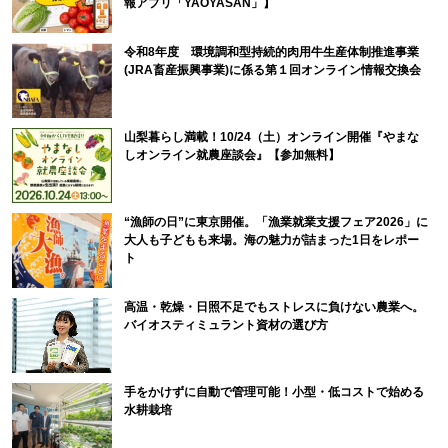
報アプリ「YAOYASAN」】
令和8年度 環境調和型持続的肉用牛生産体制推進事業
(JRA畜産振興事業)に係る第１回オンライン情報交換会
山梨暮らし満載！10/24（土）オンライン開催『やまな
しオンライン就農座談会』【参加無料】
“漁師の日”に東京開催。「漁業就業支援フェア2026」に
大人も子どもも来場。海の魅力が詰まった1日をレポー
ト
高温・乾燥・日照不足でもストレスに負けない農業へ。
バイオスティミュラント資材の選び方
手をかけずに自動で管理可能！小型・低コストで始める
水耕栽培