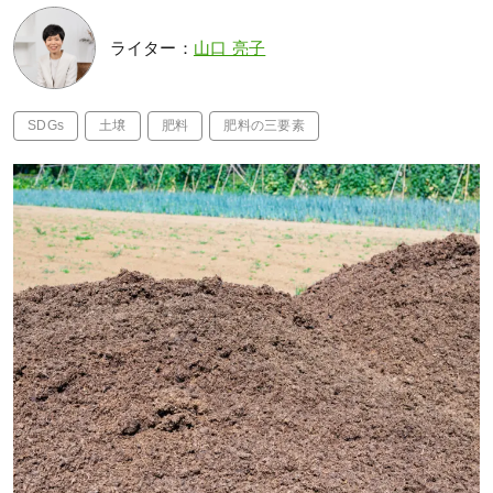
ライター：
山口 亮子
SDGs
土壌
肥料
肥料の三要素