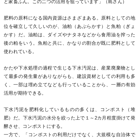
と家畜ふん。この二つの活用を狙っています」（島さん）
肥料の原料になる国内資源はさまざまある。原料としての地
位を確立して久しいのが、油粕（あぶらかす）と魚粕（ぎょ
かす）だ。油粕は、ダイズやナタネなどから食用油を搾った
後の粕をいう。魚粕と共に、かなりの割合が既に肥料として
使われている。
かたや下水処理の過程で生じる下水汚泥は、産業廃棄物とし
て最多の発生量がありながらも、建設資材としての利用も多
く、一部は埋め立てなども行っていることから、一層の有効
活用が期待できる。
下水汚泥を肥料化しているものの多くは、コンポスト（堆
肥）だ。下水汚泥の水分を絞った上で１～2カ月程度掛けて発
酵させ、コンポストにする。
一方で、「コンポストの利用だけでなく、大規模な自治体で