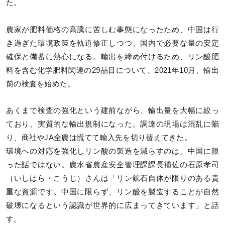
た。
農家が肥料価格の高騰に苦しむ事態になったため、中国は行
き過ぎた環境政策を軌道修正しつつ、国内で必要な量の安定
確保と備蓄に熱心になる。輸出を締め付けるため、リン酸肥
料を含む化学肥料関連の29品目について、2021年10月、輸出
前の検査を始めた。
あくまで検査の強化という建前ながら、輸出量を大幅に絞っ
ており、実質的な輸出規制になった。調達の現場は混乱に陥
り、商社やJA全農は慌てて輸入先を切り替えてきた。
環境への対応を強化しリン酸の製造を減らすのは、中国に限
った話ではない。農水省農産安全管理課課長補佐の石原孝司
（いしはら・こうじ）さんは「リン鉱石自体が限りのある貴
重な資源です。中国に限らず、リン酸を製造することが自然
破壊になるという認識が世界的に広まってきています」と話
す。