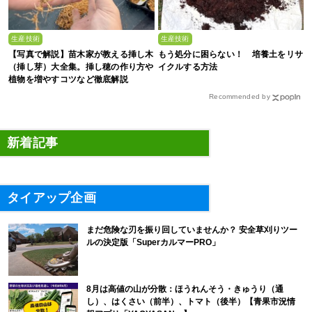
生産技術
生産技術
【写真で解説】苗木家が教える挿し木
もう処分に困らない！ 培養土をリサ
（挿し芽）大全集。挿し穂の作り方や
イクルする方法
植物を増やすコツなど徹底解説
Recommended by
新着記事
タイアップ企画
まだ危険な刃を振り回していませんか？ 安全草刈りツー
ルの決定版「SuperカルマーPRO」
8月は高値の山が分散：ほうれんそう・きゅうり（通
し）、はくさい（前半）、トマト（後半）【青果市況情