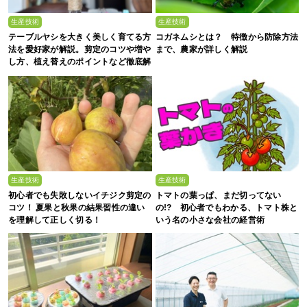
生産技術
生産技術
テーブルヤシを大きく美しく育てる方
コガネムシとは？ 特徴から防除方法
法を愛好家が解説。剪定のコツや増や
まで、農家が詳しく解説
し方、植え替えのポイントなど徹底解
剖
生産技術
生産技術
初心者でも失敗しないイチジク剪定の
トマトの葉っぱ、まだ切ってない
コツ！ 夏果と秋果の結果習性の違い
の!? 初心者でもわかる、トマト株と
を理解して正しく切る！
いう名の小さな会社の経営術