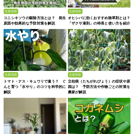
生産技術
生産技術
コニシキソウの駆除方法とは？ 発生
オヒシバに効くおすすめ除草剤とは？
原因や効果的な予防対策を解説
「ザクサ液剤」の特長と使い方を紹介
生産技術
生産技術
トマト・ナス・キュウリで違う？ ぐ
立枯病（たちがれびょう）の症状や原
んと育つ「水やり」のコツを科学的に
因は？ 予防方法や作物ごとの対策を
解説
農家が解説