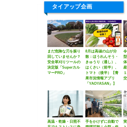
タイアップ企画
まだ危険な刃を振り
8月は高値の山が分
令
回していませんか？
散：ほうれんそう・
安全草刈りツールの
きゅうり（通し）、
体
決定版「Superカル
はくさい（前半）、
産
マーPRO」
トマト（後半）【青
果市況情報アプリ
「YAOYASAN」】
高温・乾燥・日照不
手をかけずに自動で
足でもストレスに負
管理可能！小型・低
ト