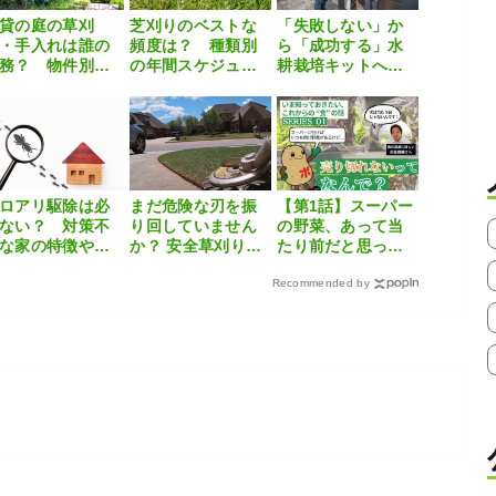
貸の庭の草刈
芝刈りのベストな
「失敗しない」か
・手入れは誰の
頻度は？ 種類別
ら「成功する」水
務？ 物件別の
の年間スケジュー
耕栽培キットへ進
応やおすすめ業
ルや具体的な手順
化！『supotta』の
を紹介
を解説
大きな挑戦とは
ロアリ駆除は必
まだ危険な刃を振
【第1話】スーパー
ない？ 対策不
り回していません
の野菜、あって当
な家の特徴や自
か？ 安全草刈りツ
たり前だと思って
でできる予防方
ールの決定版
いたら、実はすご
を解説
「Superカルマー
Recommended by
い仕組みがあった
PRO」
【いま知っておき
たい、これから
の”食”の話】