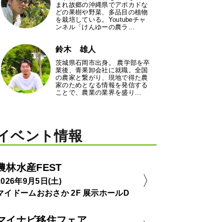
まれ故郷の沖縄県でアボカドな
どの果樹や野菜、多品目の植物
を栽培している。Youtubeチャ
ンネル「けんゆーの農ラ…
鈴木 雄人
茨城県石岡市出身。 農学部を卒
業後、青果卸会社に就職。全国
の農家と繋がり、現地で得た農
家のためとなる情報を発信する
ことで、農業の業界を盛り…
イベント情報
農林水産FEST
2026年9月5日(土)
マイドームおおさか 2F 展示ホールD
マイナビ移住フェア