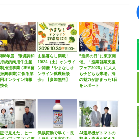
和8年度 環境調和
山梨暮らし満載！
“漁師の日”に東京開
型持続的肉用牛生産
10/24（土）オンライ
催。「漁業就業支援
制推進事業 (JRA畜
ン開催『やまなしオ
フェア2026」に大人
振興事業)に係る第
ンライン就農座談
も子どもも来場。海
１回オンライン情報
会』【参加無料】
の魅力が詰まった1日
交換会
をレポート
実証で見えた、ヒー
気候変動で早く・長
AI選果機がトマトの
ポンプエアコン“電
く発生する害虫をし
栽培・流通を変える