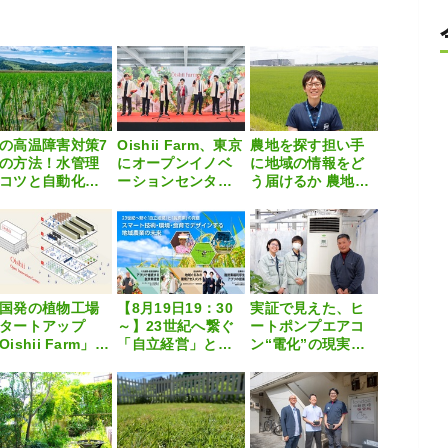
の高温障害対策7
Oishii Farm、東京
農地を探す担い手
の方法！水管理
にオープンイノベ
に地域の情報をど
コツと自動化の
ーションセンター
う届けるか 農地マ
すめ
を開所 日本の技
ッチングにつなが
術で世界市場へ
る常総市の取り組
み
国発の植物工場
【8月19日19：30
実証で見えた、ヒ
タートアップ
～】23世紀へ繋ぐ
ートポンプエアコ
Oishii Farm」が
「自立経営」と
ン“電化”の現実解-
京に研究拠点開
「脱炭素」の真髄
ヒートポンプのみ
セミナー
のCO2削減ボイラ
ーレスハウス、反
収1.5倍の驚異-