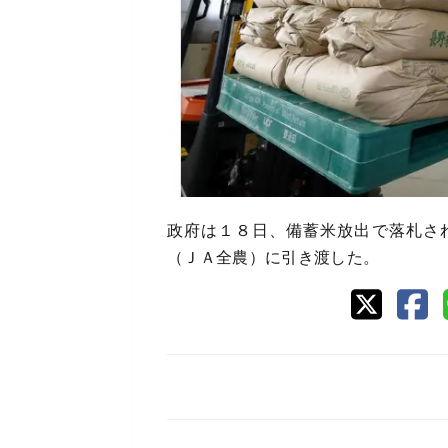
政府は１８日、備蓄米放出で落札さ
（ＪＡ全農）に引き渡した。