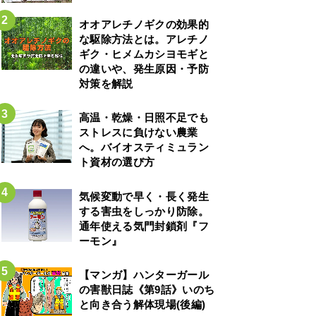
オオアレチノギクの効果的
な駆除方法とは。アレチノ
ギク・ヒメムカシヨモギと
の違いや、発生原因・予防
対策を解説
高温・乾燥・日照不足でも
ストレスに負けない農業
へ。バイオスティミュラン
ト資材の選び方
気候変動で早く・長く発生
する害虫をしっかり防除。
通年使える気門封鎖剤『フ
ーモン』
【マンガ】ハンターガール
の害獣日誌《第9話》いのち
と向き合う解体現場(後編)