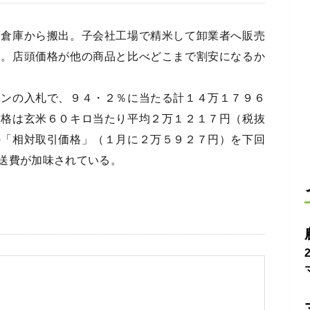
倉庫から搬出。子会社工場で精米して卸業者へ販売
ぶ。店頭価格が他の商品と比べどこまで割安になるか
ンの入札で、９４・２％に当たる計１４万１７９６
価格は玄米６０キロ当たり平均２万１２１７円（税抜
の「相対取引価格」（１月に２万５９２７円）を下回
送費が加味されている。