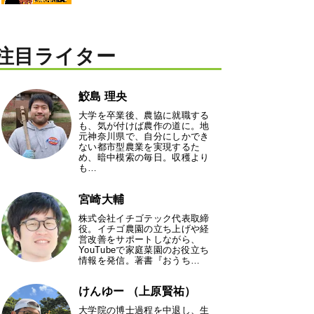
注目ライター
鮫島 理央
大学を卒業後、農協に就職する
も、気が付けば農作の道に。地
元神奈川県で、自分にしかでき
ない都市型農業を実現するた
め、暗中模索の毎日。収穫より
も…
宮崎大輔
株式会社イチゴテック代表取締
役。イチゴ農園の立ち上げや経
営改善をサポートしながら、
YouTubeで家庭菜園のお役立ち
情報を発信。著書『おうち…
けんゆー （上原賢祐）
大学院の博士過程を中退し、生