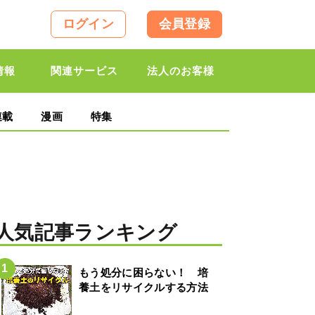
ログイン
会員登録
情報
関連サービス
法人のお客様
連載
漫画
特集
人気記事ランキング
もう処分に困らない！ 培
養土をリサイクルする方法