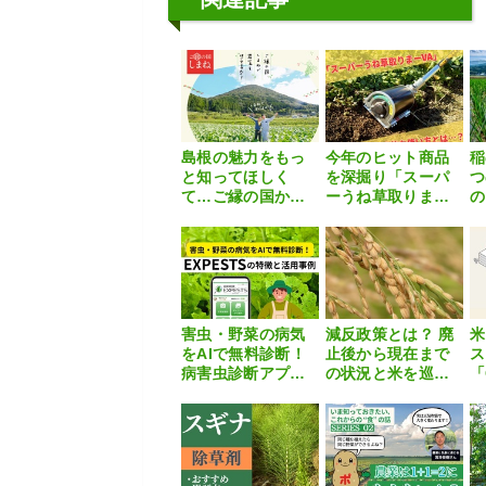
島根の魅力をもっ
今年のヒット商品
稲
と知ってほしく
を深掘り「スーパ
つ
て…ご縁の国か
ーうね草取りまー
の
ら、あなた向けの
VA」
す
「移住就農促進プ
ログラム」はじめ
ます！！
害虫・野菜の病気
減反政策とは？ 廃
米
をAIで無料診断！
止後から現在まで
ス
病害虫診断アプリ
の状況と米を巡る
「
「EXPESTS（エク
課題
東
スペスツ）」の特
設
徴と活用事例