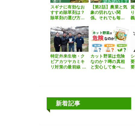
スギナに有効なお
【第2話】農業と気
賃
すすめ除草剤は？
象の切れない関
り
除草剤の選び方や
係。それでも毎
義
正しい使い方も解
日、野菜がスーパ
対
説
ーに並ぶのはな
者
ぜ？【いま知って
おきたい、これか
らの”食”の話】
特定外来生物・ク
カット野菜は危険
シ
ビアカツヤカミキ
なのか？噂の真相
要
リ対策の最前線 〜
と安心して食べる
要
モスピランが拓く
ためのポイント
分
果樹害虫防除の現
法
在地〜
新着記事