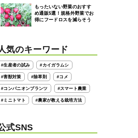
もったいない野菜のおすす
め通販5選！規格外野菜でお
得にフードロスを減らそう
人気のキーワード
#生産者の試み
#カイガラムシ
#害獣対策
#除草剤
#コメ
#コンパニオンプランツ
#スマート農業
#ミニトマト
#農家が教える栽培方法
公式SNS