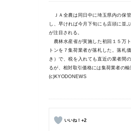
ＪＡ全農は同日中に埼玉県内の保管
し、早ければ今月下旬にも店頭に並
が注目される。
農林水産省が実施した初回１５万ト
トンを７集荷業者が落札した。落札
き）で、税を入れても直近の業者間
るが、相対取引価格には集荷業者の輸
(c)KYODONEWS
+2