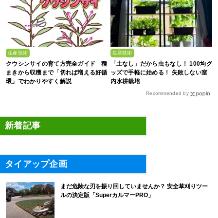
生産技術
生産技術
クウシンサイの育て方完全ガイド 種
「土なし」だから虫もなし！ 100均グ
まきから収穫まで「切れば増える好循
ッズで手軽に始める！ 失敗しない室
環」でわかりやすく解説
内水耕栽培
Recommended by
新着記事
タイアップ企画
まだ危険な刃を振り回していませんか？ 安全草刈りツー
ルの決定版「SuperカルマーPRO」