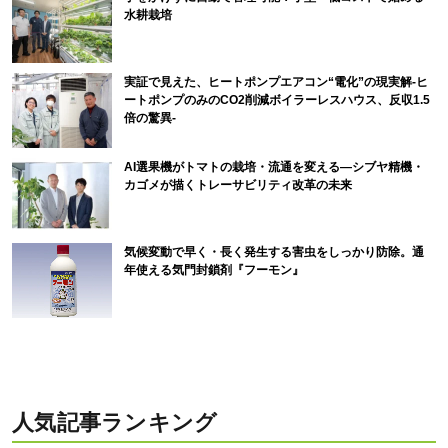
水耕栽培
実証で見えた、ヒートポンプエアコン“電化”の現実解-ヒ
ートポンプのみのCO2削減ボイラーレスハウス、反収1.5
倍の驚異-
AI選果機がトマトの栽培・流通を変える―シブヤ精機・
カゴメが描くトレーサビリティ改革の未来
気候変動で早く・長く発生する害虫をしっかり防除。通
年使える気門封鎖剤『フーモン』
人気記事ランキング