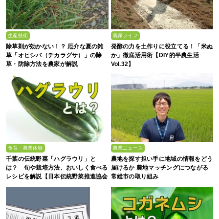
生産技術
農家ライフ
除草剤が効かない！？ 厄介な夏の雑
発酵の力を土作りに役立てる！「米ぬ
草「オヒシバ（チカラグサ）」の除
か」徹底活用術【DIY的半農生活
草・防除方法を農家が解説
Vol.32】
食育・農業体験
農業ニュース
千葉の伝統野菜「ハグラウリ」と
農地を探す担い手に地域の情報をどう
は？ 旬や栽培方法、おいしく食べる
届けるか 農地マッチングにつながる
レシピを解説【日本伝統野菜推進協会
常総市の取り組み
監修】