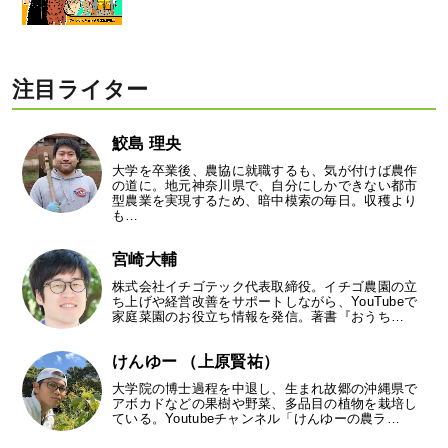
注目ライター
鮫島 理央
大学を卒業後、農協に就職するも、気が付けば農作
の道に。地元神奈川県で、自分にしかできない都市
型農業を実現するため、暗中模索の毎日。収穫より
も…
宮崎大輔
株式会社イチゴテック代表取締役。イチゴ農園の立
ち上げや経営改善をサポートしながら、YouTubeで
家庭菜園のお役立ち情報を発信。著書『おうち…
けんゆー （上原賢祐）
大学院の博士過程を中退し、生まれ故郷の沖縄県で
アボカドなどの果樹や野菜、多品目の植物を栽培し
ている。Youtubeチャンネル「けんゆーの農ラ…