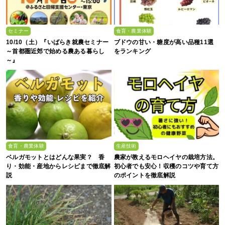
セミナー
食育・農業体験
10/10（土）『いばらき就農セミナー
ブドウの甘い・糖度が高い品種11選
～首都圏近郊で始める農ある暮らし
をランキング
～』
食育・農業体験
生産技術
ベルガモットとはどんな果実？ 香
農家が教えるモロヘイヤの栽培方法。
り・効能・産地からレシピまで徹底解
初心者でも安心！収穫のコツや育て方
説
のポイントを徹底解説