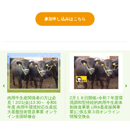
参加申し込みはこちら
肉用牛生産関係者の方は必
2月１８日開催♪令和７年度環
見！2/21(金)13:30～ 令和6
境調和型持続的肉用牛生産体
年度 肉用牛環境対応生産拡
制推進事業 (JRA畜産振興事
大基盤技術普及事業 オンラ
業)に係る第３回オンライン
イン全国研修会
情報交換会