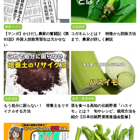
農家ライフ
生産技術
【マンガ】かけだし農家の奮闘記《第
コガネムシとは？ 特徴から防除方法
93話》外国人技能実習生は欠かせな
まで、農家が詳しく解説
い
生産技術
食育・農業体験
もう処分に困らない！ 培養土をリサ
茎を食べる高知の伝統野菜「ハスイ
イクルする方法
モ」とは？ 旬やレシピ、栽培方法を
紹介【日本伝統野菜推進協会監修】