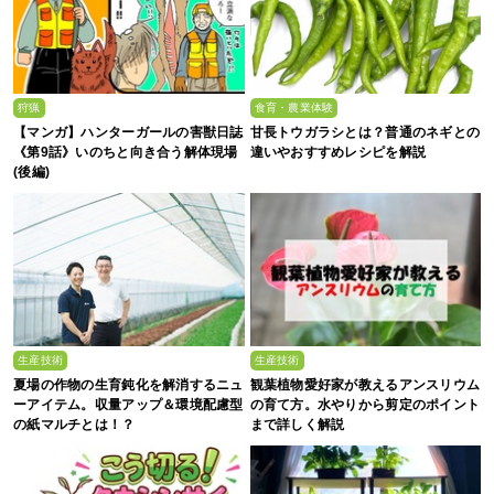
狩猟
食育・農業体験
【マンガ】ハンターガールの害獣日誌
甘長トウガラシとは？普通のネギとの
《第9話》いのちと向き合う解体現場
違いやおすすめレシピを解説
(後編)
生産技術
生産技術
夏場の作物の生育鈍化を解消するニュ
観葉植物愛好家が教えるアンスリウム
ーアイテム。収量アップ＆環境配慮型
の育て方。水やりから剪定のポイント
の紙マルチとは！？
まで詳しく解説