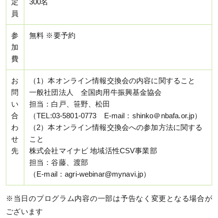
定
300名
員
参
無料 ※要予約
加
費
お
（1）本オンライン情報交換会の内容に関すること
問
一般社団法人 全国肉用牛振興基金協会
い
担当：白戸、笹野、松田
合
（TEL:03-5801-0773 E-mail：shinko＠nbafa.or.jp）
わ
（2）本オンライン情報交換会への参加方法に関する
せ
こと
先
株式会社マイナビ 地域活性CSV事業部
担当：谷藤、渡部
（E-mail：agri-webinar@mynavi.jp）
※当日のプログラム内容の一部は予告なく変更となる場合が
ございます