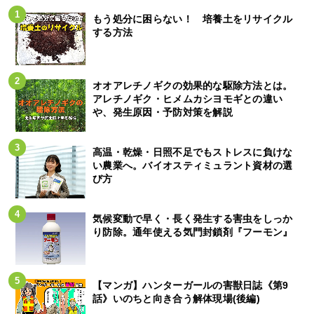
もう処分に困らない！ 培養土をリサイクル
する方法
オオアレチノギクの効果的な駆除方法とは。
アレチノギク・ヒメムカシヨモギとの違い
や、発生原因・予防対策を解説
高温・乾燥・日照不足でもストレスに負けな
い農業へ。バイオスティミュラント資材の選
び方
気候変動で早く・長く発生する害虫をしっか
り防除。通年使える気門封鎖剤『フーモン』
【マンガ】ハンターガールの害獣日誌《第9
話》いのちと向き合う解体現場(後編)