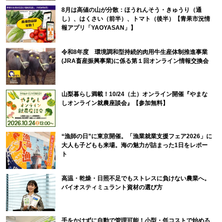
8月は高値の山が分散：ほうれんそう・きゅうり（通
し）、はくさい（前半）、トマト（後半）【青果市況情
報アプリ「YAOYASAN」】
令和8年度 環境調和型持続的肉用牛生産体制推進事業
(JRA畜産振興事業)に係る第１回オンライン情報交換会
山梨暮らし満載！10/24（土）オンライン開催『やまな
しオンライン就農座談会』【参加無料】
“漁師の日”に東京開催。「漁業就業支援フェア2026」に
大人も子どもも来場。海の魅力が詰まった1日をレポー
ト
高温・乾燥・日照不足でもストレスに負けない農業へ。
バイオスティミュラント資材の選び方
手をかけずに自動で管理可能！小型・低コストで始める