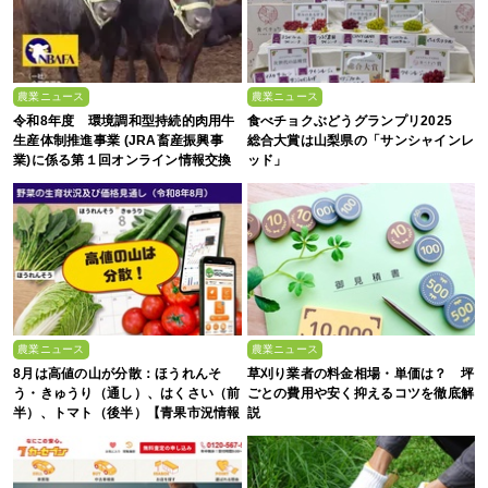
農業ニュース
農業ニュース
令和8年度 環境調和型持続的肉用牛
食べチョクぶどうグランプリ2025
生産体制推進事業 (JRA畜産振興事
総合大賞は山梨県の「サンシャインレ
業)に係る第１回オンライン情報交換
ッド」
会
農業ニュース
農業ニュース
8月は高値の山が分散：ほうれんそ
草刈り業者の料金相場・単価は？ 坪
う・きゅうり（通し）、はくさい（前
ごとの費用や安く抑えるコツを徹底解
半）、トマト（後半）【青果市況情報
説
アプリ「YAOYASAN」】