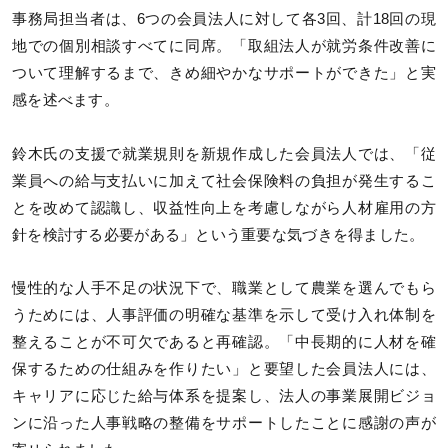
事務局担当者は、6つの会員法人に対して各3回、計18回の現
地での個別相談すべてに同席。「取組法人が就労条件改善に
ついて理解するまで、きめ細やかなサポートができた」と実
感を述べます。
鈴木氏の支援で就業規則を新規作成した会員法人では、「従
業員への給与支払いに加えて社会保険料の負担が発生するこ
とを改めて認識し、収益性向上を考慮しながら人材雇用の方
針を検討する必要がある」という重要な気づきを得ました。
慢性的な人手不足の状況下で、職業として農業を選んでもら
うためには、人事評価の明確な基準を示して受け入れ体制を
整えることが不可欠であると再確認。「中長期的に人材を確
保するための仕組みを作りたい」と要望した会員法人には、
キャリアに応じた給与体系を提案し、法人の事業展開ビジョ
ンに沿った人事戦略の整備をサポートしたことに感謝の声が