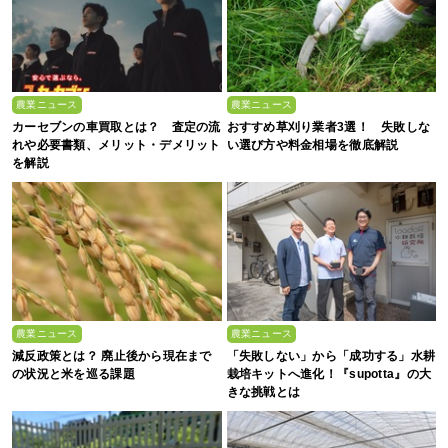
農業ニュース
農業ニュース
カーセブンの車買取とは？ 査定の流
おすすめ草刈り業者3選！ 失敗しな
れや必要書類、メリット・デメリット
い選び方や料金相場を徹底解説
を解説
農業ニュース
農業ニュース
減反政策とは？ 廃止後から現在まで
「失敗しない」から「成功する」水耕
の状況と米を巡る課題
栽培キットへ進化！『supotta』の大
きな挑戦とは