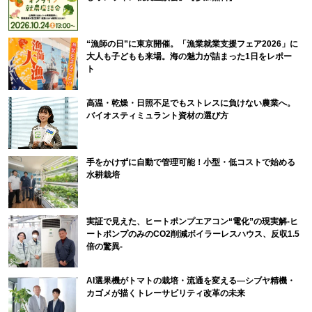
“漁師の日”に東京開催。「漁業就業支援フェア2026」に
大人も子どもも来場。海の魅力が詰まった1日をレポー
ト
高温・乾燥・日照不足でもストレスに負けない農業へ。
バイオスティミュラント資材の選び方
手をかけずに自動で管理可能！小型・低コストで始める
水耕栽培
実証で見えた、ヒートポンプエアコン“電化”の現実解-ヒ
ートポンプのみのCO2削減ボイラーレスハウス、反収1.5
倍の驚異-
AI選果機がトマトの栽培・流通を変える―シブヤ精機・
カゴメが描くトレーサビリティ改革の未来