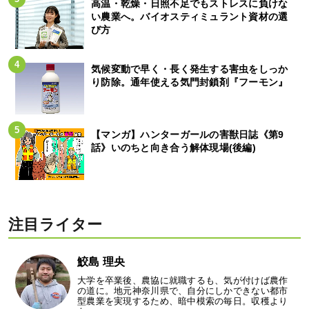
高温・乾燥・日照不足でもストレスに負けな
い農業へ。バイオスティミュラント資材の選
び方
気候変動で早く・長く発生する害虫をしっか
り防除。通年使える気門封鎖剤『フーモン』
【マンガ】ハンターガールの害獣日誌《第9
話》いのちと向き合う解体現場(後編)
注目ライター
鮫島 理央
大学を卒業後、農協に就職するも、気が付けば農作
の道に。地元神奈川県で、自分にしかできない都市
型農業を実現するため、暗中模索の毎日。収穫より