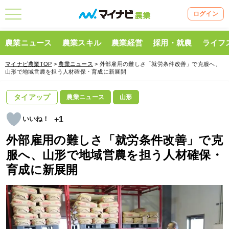
ログイン
農業ニュース
農業スキル
農業経営
採用・就農
ライフ
マイナビ農業TOP
>
農業ニュース
> 外部雇用の難しさ「就労条件改善」で克服へ、
山形で地域営農を担う人材確保・育成に新展開
タイアップ
農業ニュース
山形
+1
外部雇用の難しさ「就労条件改善」で克
服へ、山形で地域営農を担う人材確保・
育成に新展開