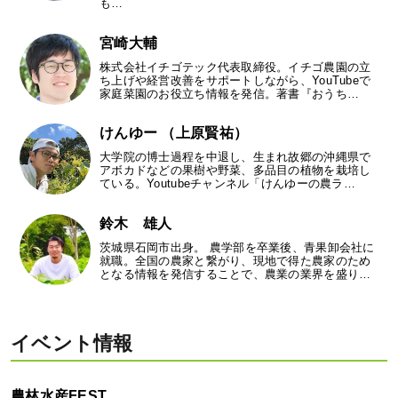
も…
宮崎大輔
株式会社イチゴテック代表取締役。イチゴ農園の立
ち上げや経営改善をサポートしながら、YouTubeで
家庭菜園のお役立ち情報を発信。著書『おうち…
けんゆー （上原賢祐）
大学院の博士過程を中退し、生まれ故郷の沖縄県で
アボカドなどの果樹や野菜、多品目の植物を栽培し
ている。Youtubeチャンネル「けんゆーの農ラ…
鈴木 雄人
茨城県石岡市出身。 農学部を卒業後、青果卸会社に
就職。全国の農家と繋がり、現地で得た農家のため
となる情報を発信することで、農業の業界を盛り…
イベント情報
農林水産FEST