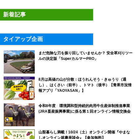
新着記事
タイアップ企画
まだ危険な刃を振り回していませんか？ 安全草刈りツー
ルの決定版「SuperカルマーPRO」
8月は高値の山が分散：ほうれんそう・きゅうり（通
し）、はくさい（前半）、トマト（後半）【青果市況情
報アプリ「YAOYASAN」】
令和8年度 環境調和型持続的肉用牛生産体制推進事業
(JRA畜産振興事業)に係る第１回オンライン情報交換会
山梨暮らし満載！10/24（土）オンライン開催『やまな
しオンライン就農座談会』【参加無料】