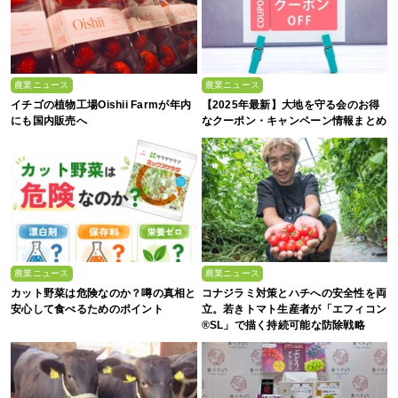
農業ニュース
農業ニュース
イチゴの植物工場Oishii Farmが年内
【2025年最新】大地を守る会のお得
にも国内販売へ
なクーポン・キャンペーン情報まとめ
農業ニュース
農業ニュース
カット野菜は危険なのか？噂の真相と
コナジラミ対策とハチへの安全性を両
安心して食べるためのポイント
立。若きトマト生産者が「エフィコン
®SL」で描く持続可能な防除戦略