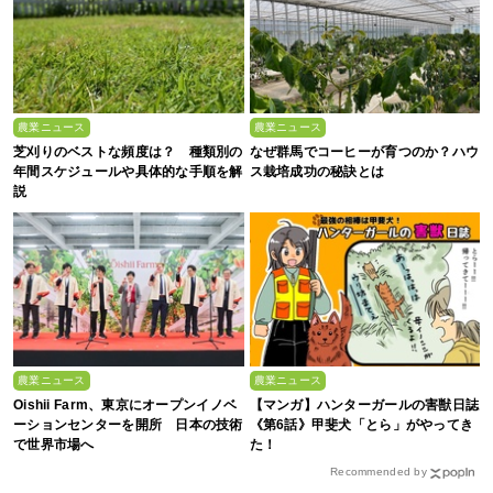
農業ニュース
農業ニュース
芝刈りのベストな頻度は？ 種類別の
なぜ群馬でコーヒーが育つのか？ハウ
年間スケジュールや具体的な手順を解
ス栽培成功の秘訣とは
説
農業ニュース
農業ニュース
Oishii Farm、東京にオープンイノベ
【マンガ】ハンターガールの害獣日誌
ーションセンターを開所 日本の技術
《第6話》甲斐犬「とら」がやってき
で世界市場へ
た！
Recommended by