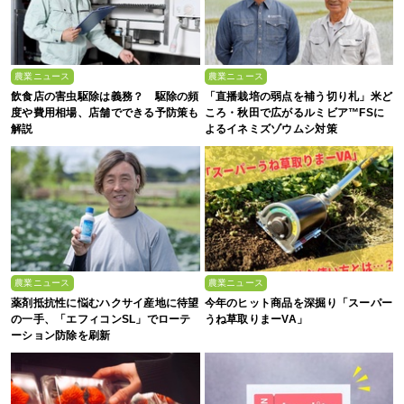
農業ニュース
農業ニュース
飲食店の害虫駆除は義務？ 駆除の頻
「直播栽培の弱点を補う切り札」米ど
度や費用相場、店舗でできる予防策も
ころ・秋田で広がるルミビア™FSに
解説
よるイネミズゾウムシ対策
農業ニュース
農業ニュース
薬剤抵抗性に悩むハクサイ産地に待望
今年のヒット商品を深掘り「スーパー
の一手、「エフィコンSL」でローテ
うね草取りまーVA」
ーション防除を刷新