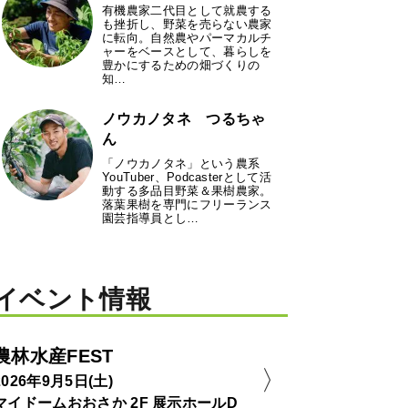
有機農家二代目として就農する
も挫折し、野菜を売らない農家
に転向。自然農やパーマカルチ
ャーをベースとして、暮らしを
豊かにするための畑づくりの
知…
ノウカノタネ つるちゃ
ん
「ノウカノタネ」という農系
YouTuber、Podcasterとして活
動する多品目野菜＆果樹農家。
落葉果樹を専門にフリーランス
園芸指導員とし…
イベント情報
農林水産FEST
2026年9月5日(土)
マイドームおおさか 2F 展示ホールD