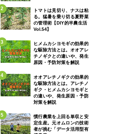
トマトは見切り、ナスは粘
る。猛暑を乗り切る夏野菜
の管理術【DIY的半農生活
Vol.54】
ヒメムカシヨモギの効果的
な駆除方法とは。オオアレ
チノギクとの違いや、発生
原因・予防対策を解説
オオアレチノギクの効果的
な駆除方法とは。アレチノ
ギク・ヒメムカシヨモギと
の違いや、発生原因・予防
対策を解説
慣行農業を上回る単収と安
定生産。元オムロンの技術
者が挑む「データ活用型有