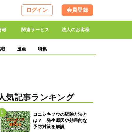
ログイン
会員登録
情報
関連サービス
法人のお客様
連載
漫画
特集
人気記事ランキング
コニシキソウの駆除方法と
は？ 発生原因や効果的な
予防対策を解説