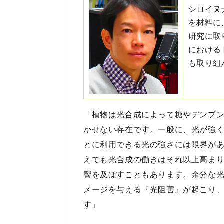
シロイヌ
を材料に
研究に取
における
も取り組
「植物は光合成によって糖やデンプ
かせない存在です。一般に、光が強
とに利用できる光の強さには限界が
えても光合成の働きはそれ以上高ま
響を及ぼすこともあります。余分な
メージを与える『光阻害』が起こり
す」