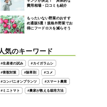
キングが決定！ 具体的な
費用相場・口コミも紹介
もったいない野菜のおすす
め通販5選！規格外野菜でお
得にフードロスを減らそう
人気のキーワード
#生産者の試み
#カイガラムシ
#害獣対策
#除草剤
#コメ
#コンパニオンプランツ
#スマート農業
#ミニトマト
#農家が教える栽培方法