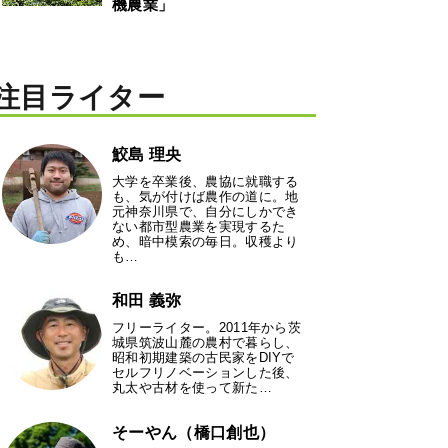
機農業」
注目ライター
鮫島 理央
大学を卒業後、農協に就職する
も、気が付けば農作の道に。地
元神奈川県で、自分にしかでき
ない都市型農業を実現するた
め、暗中模索の毎日。収穫より
も…
和田 義弥
フリーライター。2011年から茨
城県筑波山麓の農村で暮らし、
昭和初期建築の古民家をDIYで
セルフリノベーションした後、
丸太や古材を使って新た…
そーやん（橋口創也）