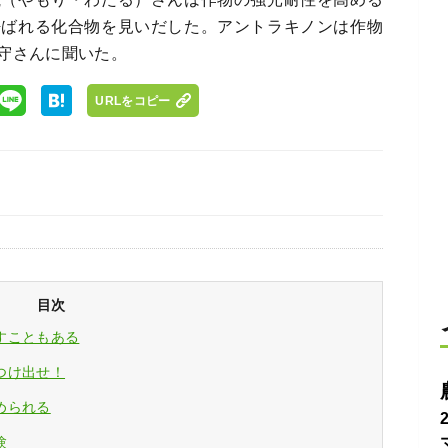
呼ばれる化合物を見いだした。アントラキノンは作物
守さんに聞いた。
URLをコピー
目次
すこともある
つけ出せ！
められる
験