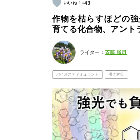
+43
作物を枯らすほどの強
育てる化合物、アント
ライター：
斉藤 勝司
バイオスティミュラント
暑さ対策