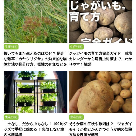
生産技術
生産技術
抜いてもまた生えるのはなぜ？ 厄介
ジャガイモの育て方完全ガイド 栽培
な雑草「カヤツリグサ」の効果的な駆
カレンダーから病害虫対策まで、わか
除方法や見分け方、毒性の有無などを
りやすく解説
農家が解説
生産技術
生産技術
「土なし」だから虫もなし！ 100均グ
そうか病の症状や原因は？ ジャガイ
ッズで手軽に始める！ 失敗しない室
モそうか病とかんきつそうか病の防除
内水耕栽培
方法を農家が解説