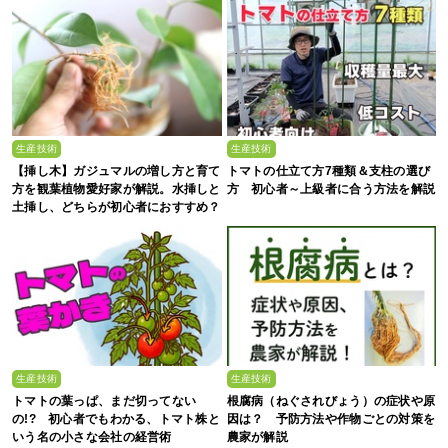
生産技術
生産技術
【挿し木】ガジュマルの増し方と育て
トマトの仕立て方7種類＆支柱の選び
方を観葉植物愛好家が解説。水挿しと
方 初心者～上級者に合う方法を解説
土挿し、どちらが初心者におすすめ？
生産技術
生産技術
トマトの葉っぱ、まだ切ってない
根腐病（ねぐされびょう）の症状や原
の!? 初心者でもわかる、トマト株と
因は？ 予防方法や作物ごとの対策を
いう名の小さな会社の経営術
農家が解説