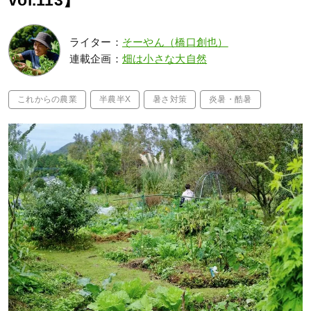
vol.113】
ライター：
そーやん（橋口創也）
連載企画：
畑は小さな大自然
これからの農業
半農半X
暑さ対策
炎暑・酷暑