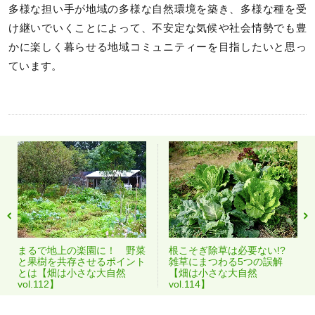
多様な担い手が地域の多様な自然環境を築き、多様な種を受
け継いでいくことによって、不安定な気候や社会情勢でも豊
かに楽しく暮らせる地域コミュニティーを目指したいと思っ
ています。
まるで地上の楽園に！ 野菜
根こそぎ除草は必要ない!?
と果樹を共存させるポイント
雑草にまつわる5つの誤解
とは【畑は小さな大自然
【畑は小さな大自然
vol.112】
vol.114】