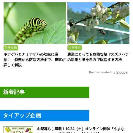
生産技術
生産技術
キアゲハとナミアゲハの幼虫に注
農業にとっても危険な敵!?スズメバチ
意！ 特徴から防除方法まで、農家が
の対策と巣を自力で駆除する方法
詳しく解説
Recommended by
新着記事
タイアップ企画
山梨暮らし満載！10/24（土）オンライン開催『やまな