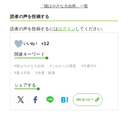
「畑は小さな大自然」
読者の声を投稿する
読者の声を投稿するには
ログイン
してください。
+12
関連キーワード
#畑は小さな大自然
#これからの農業
#半農半X
#暑さ対策
#炎暑・酷暑
シェアする
URLをコピー