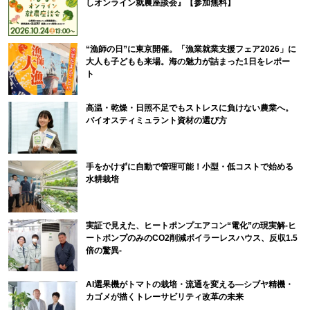
しオンライン就農座談会』【参加無料】
“漁師の日”に東京開催。「漁業就業支援フェア2026」に
大人も子どもも来場。海の魅力が詰まった1日をレポー
ト
高温・乾燥・日照不足でもストレスに負けない農業へ。
バイオスティミュラント資材の選び方
手をかけずに自動で管理可能！小型・低コストで始める
水耕栽培
実証で見えた、ヒートポンプエアコン“電化”の現実解-ヒ
ートポンプのみのCO2削減ボイラーレスハウス、反収1.5
倍の驚異-
AI選果機がトマトの栽培・流通を変える―シブヤ精機・
カゴメが描くトレーサビリティ改革の未来