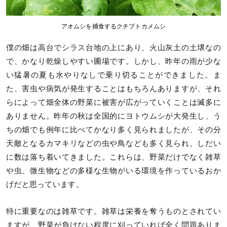
アオムシを捕食するクチブトカメムシ
僕の畑は高台でシラス台地の上にあり、火山灰土の土壌なの
で、かなり乾燥しやすい圃場です。しかし、昨年の雨が少な
い猛暑の夏も水やりなしで乗り切ることができました。ま
た、害虫や病気が発生することはもちろんありますが、それ
らによって畑全体の野菜に被害が広がっていくことは滅多に
ありません。昨年の秋は全国的にヨトウムシが大発生し、う
ちの畑でも例年に比べてかなり多く見られましたが、その分
天敵となるカマキリなどの虫や鳥なども多く見られ、しだい
に数は落ち着いてきました。これらは、野菜だけでなく雑草
や虫、微生物などの多様な生物がいる環境を作っているおか
げだと思っています。
特に重要なのは雑草です。雑草は栄養を奪うものとされてい
ますが、野菜が負けない程度に刈っていれば全く問題ありま