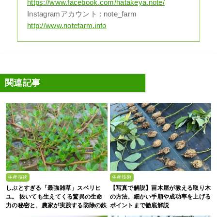
https://www.facebook.com/hatakeya.note/
Instagramアカウント : note_farm
http://www.notefarm.info
関連記事
生産技術
生産技術
しぶとすぎる「最強雑草」スベリヒ
【写真で解説】苗木屋が教える取り木
ユ。 抜いても生えてくる驚異の生命
の方法。細かい手順や成功率を上げる
力の秘密と、農家が実践する防除の鉄
ポイントまで徹底解説
則