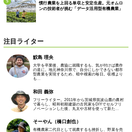
慣行農業を上回る単収と安定生産。元オムロ
ンの技術者が挑む「データ活用型有機農業」
注目ライター
鮫島 理央
大学を卒業後、農協に就職するも、気が付けば農作
の道に。地元神奈川県で、自分にしかできない都市
型農業を実現するため、暗中模索の毎日。収穫より
も…
和田 義弥
フリーライター。2011年から茨城県筑波山麓の農村
で暮らし、昭和初期建築の古民家をDIYでセルフリ
ノベーションした後、丸太や古材を使って新た…
そーやん（橋口創也）
有機農家二代目として就農するも挫折し、野菜を売