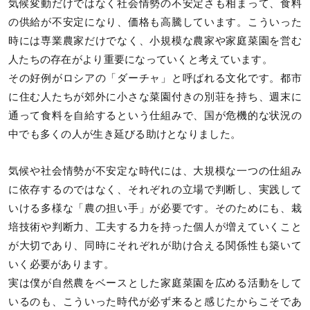
気候変動だけではなく社会情勢の不安定さも相まって、食料
の供給が不安定になり、価格も高騰しています。こういった
時には専業農家だけでなく、小規模な農家や家庭菜園を営む
人たちの存在がより重要になっていくと考えています。
その好例がロシアの「ダーチャ」と呼ばれる文化です。都市
に住む人たちが郊外に小さな菜園付きの別荘を持ち、週末に
通って食料を自給するという仕組みで、国が危機的な状況の
中でも多くの人が生き延びる助けとなりました。
気候や社会情勢が不安定な時代には、大規模な一つの仕組み
に依存するのではなく、それぞれの立場で判断し、実践して
いける多様な「農の担い手」が必要です。そのためにも、栽
培技術や判断力、工夫する力を持った個人が増えていくこと
が大切であり、同時にそれぞれが助け合える関係性も築いて
いく必要があります。
実は僕が自然農をベースとした家庭菜園を広める活動をして
いるのも、こういった時代が必ず来ると感じたからこそであ