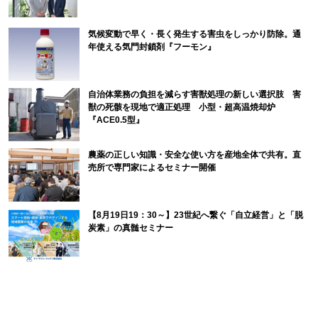
気候変動で早く・長く発生する害虫をしっかり防除。通
年使える気門封鎖剤『フーモン』
自治体業務の負担を減らす害獣処理の新しい選択肢 害
獣の死骸を現地で適正処理 小型・超高温焼却炉
『ACE0.5型』
農薬の正しい知識・安全な使い方を産地全体で共有。直
売所で専門家によるセミナー開催
【8月19日19：30～】23世紀へ繋ぐ「自立経営」と「脱
炭素」の真髄セミナー