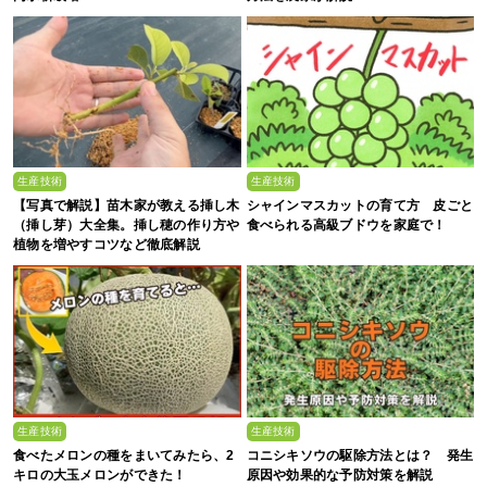
生産技術
生産技術
【写真で解説】苗木家が教える挿し木
シャインマスカットの育て方 皮ごと
（挿し芽）大全集。挿し穂の作り方や
食べられる高級ブドウを家庭で！
植物を増やすコツなど徹底解説
生産技術
生産技術
食べたメロンの種をまいてみたら、2
コニシキソウの駆除方法とは？ 発生
キロの大玉メロンができた！
原因や効果的な予防対策を解説