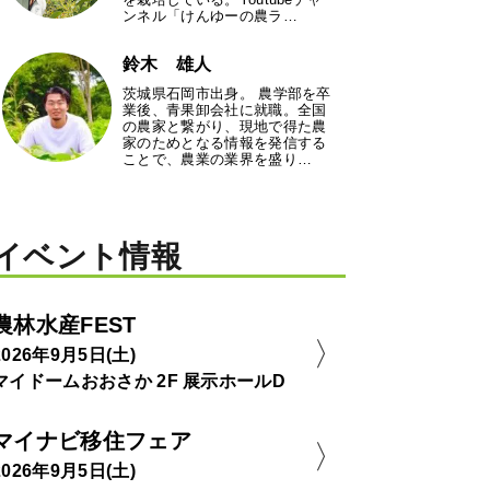
ンネル「けんゆーの農ラ…
鈴木 雄人
茨城県石岡市出身。 農学部を卒
業後、青果卸会社に就職。全国
の農家と繋がり、現地で得た農
家のためとなる情報を発信する
ことで、農業の業界を盛り…
イベント情報
農林水産FEST
2026年9月5日(土)
マイドームおおさか 2F 展示ホールD
マイナビ移住フェア
2026年9月5日(土)