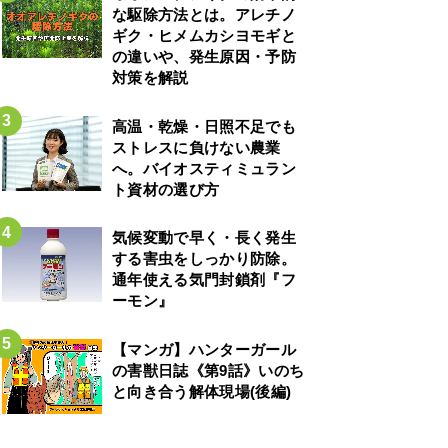
な駆除方法とは。アレチノ
ギク・ヒメムカシヨモギと
の違いや、発生原因・予防
対策を解説
高温・乾燥・日照不足でも
ストレスに負けない農業
へ。バイオスティミュラン
ト資材の選び方
気候変動で早く・長く発生
する害虫をしっかり防除。
通年使える気門封鎖剤『フ
ーモン』
【マンガ】ハンターガール
の害獣日誌《第9話》いのち
と向き合う解体現場(後編)