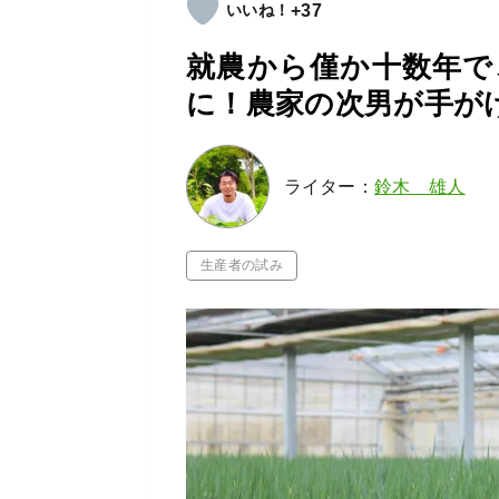
+37
就農から僅か十数年で
に！農家の次男が手が
ライター：
鈴木 雄人
生産者の試み