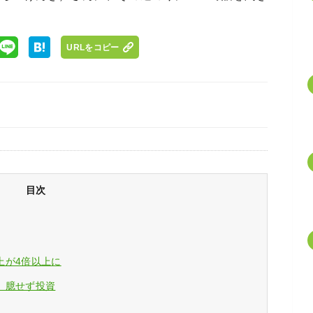
URLをコピー
目次
上が4倍以上に
、臆せず投資