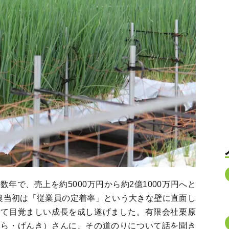
年で、売上を約5000万円から約2億1000万円へと
農当初は「従業員の定着率」という大きな壁に直面し
して目覚ましい成長を成し遂げました。有限会社栗原
はら・げんき）さんに、その道のりについて話を聞き