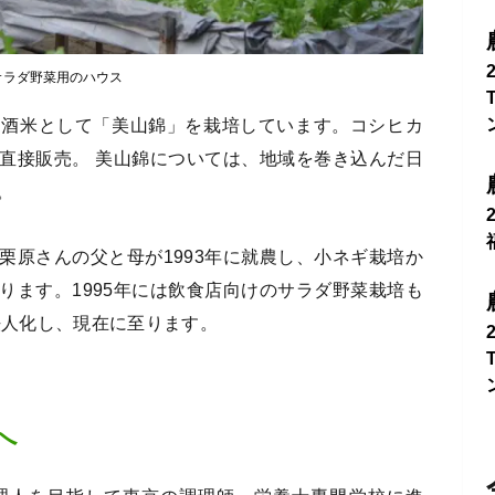
サラダ野菜用のハウス
、酒米として「美山錦」を栽培しています。コシヒカ
直接販売。 美山錦については、地域を巻き込んだ日
。
栗原さんの父と母が1993年に就農し、小ネギ栽培か
ります。1995年には飲食店向けのサラダ野菜栽培も
法人化し、現在に至ります。
へ