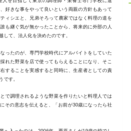
理人を目指して東京の調理師・栄養士専門学校に進
く、好きな事をやって良いという両親の方針もあって
パティシエと、兄弟そろって農家ではなく料理の道を
の誰も継ぐ気が無かったことから、将来的に外部の人
越して、法人化を決めたのです。
となったのが、専門学校時代にアルバイトをしていた
で採れた野菜を店で使ってもらえることになり、そこ
左右することを実感すると同時に、生産者としての責
うです。
もとで調理されるような野菜を作りたいと料理人では
にその意志を伝えると、「お前が30歳になったら社
へ入ったのは、2006年。栗原さんが19歳の時でし