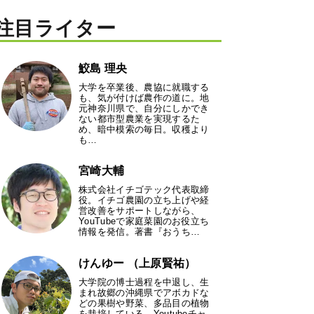
注目ライター
鮫島 理央
大学を卒業後、農協に就職する
も、気が付けば農作の道に。地
元神奈川県で、自分にしかでき
ない都市型農業を実現するた
め、暗中模索の毎日。収穫より
も…
宮崎大輔
株式会社イチゴテック代表取締
役。イチゴ農園の立ち上げや経
営改善をサポートしながら、
YouTubeで家庭菜園のお役立ち
情報を発信。著書『おうち…
けんゆー （上原賢祐）
大学院の博士過程を中退し、生
まれ故郷の沖縄県でアボカドな
どの果樹や野菜、多品目の植物
を栽培している。Youtubeチャ