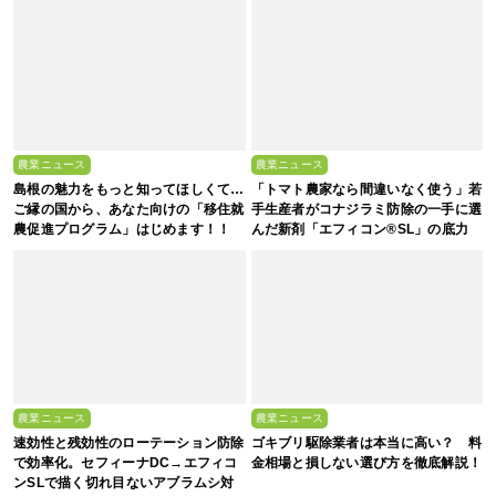
農業ニュース
農業ニュース
島根の魅力をもっと知ってほしくて…
「トマト農家なら間違いなく使う」若
ご縁の国から、あなた向けの「移住就
手生産者がコナジラミ防除の一手に選
農促進プログラム」はじめます！！
んだ新剤「エフィコン®SL」の底力
農業ニュース
農業ニュース
速効性と残効性のローテーション防除
ゴキブリ駆除業者は本当に高い？ 料
で効率化。セフィーナDC→エフィコ
金相場と損しない選び方を徹底解説！
ンSLで描く切れ目ないアブラムシ対