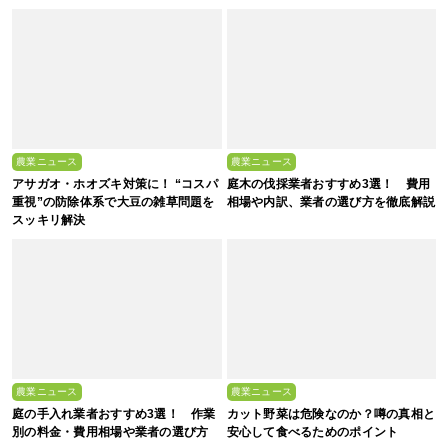
策
農業ニュース
農業ニュース
アサガオ・ホオズキ対策に！ “コスパ
庭木の伐採業者おすすめ3選！ 費用
重視”の防除体系で大豆の雑草問題を
相場や内訳、業者の選び方を徹底解説
スッキリ解決
農業ニュース
農業ニュース
庭の手入れ業者おすすめ3選！ 作業
カット野菜は危険なのか？噂の真相と
別の料金・費用相場や業者の選び方
安心して食べるためのポイント