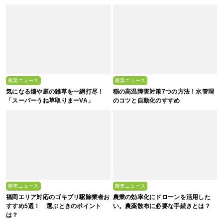
い、これからの”食”の話】
農業ニュース
農業ニュース
気になる畑や庭の雑草を一網打尽！
稲の高温障害対策7つの方法！水管理
「スーパーうね草取りまーVA」
のコツと自動化のすすめ
農業ニュース
農業ニュース
福岡エリア対応のゴキブリ駆除業者お
農業の効率化にドローンを活用した
すすめ5選！ 選ぶときのポイント
い。農薬散布に必要な手続きとは？
は？