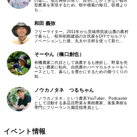
の道に。地元神奈川県で、自分にしかできない都市
型農業を実現するため、暗中模索の毎日。収穫より
も…
和田 義弥
フリーライター。2011年から茨城県筑波山麓の農村
で暮らし、昭和初期建築の古民家をDIYでセルフリ
ノベーションした後、丸太や古材を使って新た…
そーやん（橋口創也）
有機農家二代目として就農するも挫折し、野菜を売
らない農家に転向。自然農やパーマカルチャーをベ
ースとして、暮らしを豊かにするための畑づくりの
知…
ノウカノタネ つるちゃん
「ノウカノタネ」という農系YouTuber、Podcaster
として活動する多品目野菜＆果樹農家。落葉果樹を
専門にフリーランス園芸指導員とし…
イベント情報