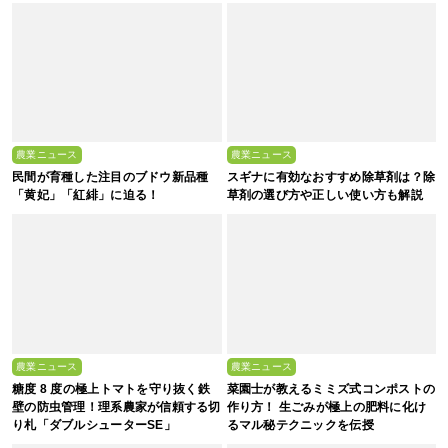
農業ニュース
農業ニュース
民間が育種した注目のブドウ新品種
スギナに有効なおすすめ除草剤は？除
「黄妃」「紅緋」に迫る！
草剤の選び方や正しい使い方も解説
農業ニュース
農業ニュース
糖度 8 度の極上トマトを守り抜く鉄
菜園士が教えるミミズ式コンポストの
壁の防虫管理！理系農家が信頼する切
作り方！ 生ごみが極上の肥料に化け
り札「ダブルシューターSE」
るマル秘テクニックを伝授