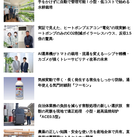
手をかけずに自動で管理可能！小型・低コストで始める
水耕栽培
実証で見えた、ヒートポンプエアコン“電化”の現実解-ヒ
ートポンプのみのCO2削減ボイラーレスハウス、反収1.5
倍の驚異-
AI選果機がトマトの栽培・流通を変える―シブヤ精機・
カゴメが描くトレーサビリティ改革の未来
気候変動で早く・長く発生する害虫をしっかり防除。通
年使える気門封鎖剤『フーモン』
自治体業務の負担を減らす害獣処理の新しい選択肢 害
獣の死骸を現地で適正処理 小型・超高温焼却炉
『ACE0.5型』
農薬の正しい知識・安全な使い方を産地全体で共有。直