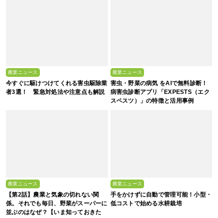
農業ニュース
農業ニュース
今すぐに駆けつけてくれる害虫駆除業
害虫・野菜の病気 をAIで無料診断！
者3選！ 緊急対処法や注意点も解説
病害虫診断アプリ「EXPESTS（エク
スペスツ）」の特徴と活用事例
農業ニュース
農業ニュース
【第2話】農業と気象の切れない関
手をかけずに自動で管理可能！小型・
係。それでも毎日、野菜がスーパーに
低コストで始める水耕栽培
並ぶのはなぜ？【いま知っておきた