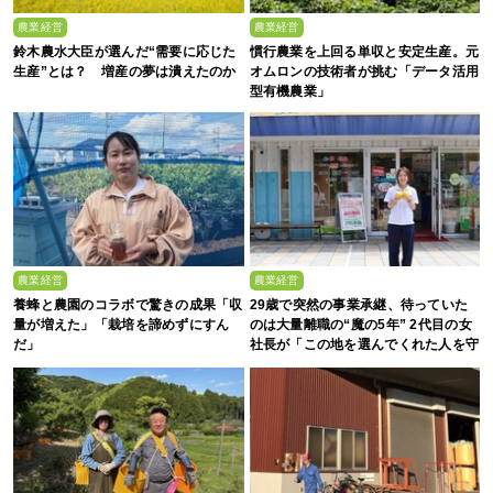
農業経営
農業経営
鈴木農水大臣が選んだ“需要に応じた
慣行農業を上回る単収と安定生産。元
生産”とは？ 増産の夢は潰えたのか
オムロンの技術者が挑む「データ活用
型有機農業」
農業経営
農業経営
養蜂と農園のコラボで驚きの成果「収
29歳で突然の事業承継、待っていた
量が増えた」「栽培を諦めずにすん
のは大量離職の“魔の5年” 2代目の女
だ」
社長が「この地を選んでくれた人を守
る」と誓った日