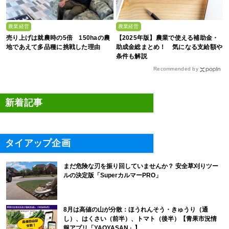
農業経営
農業経営
売り上げは就農時の5倍 150haの農
【2025年版】農業で使える補助金・
地であえて多品種に挑戦した理由
助成金総まとめ！ 気になる支給額や
条件も解説
Recommended by
新着記事
タイアップ企画
まだ危険な刃を振り回していませんか？ 安全草刈りツー
ルの決定版「SuperカルマーPRO」
8月は高値の山が分散：ほうれんそう・きゅうり（通
し）、はくさい（前半）、トマト（後半）【青果市況情
報アプリ「YAOYASAN」】