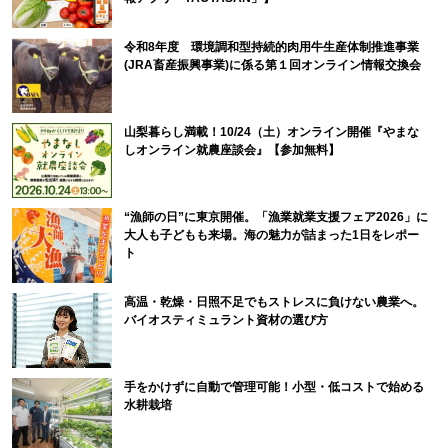
令和8年度 環境調和型持続的肉用牛生産体制推進事業
(JRA畜産振興事業)に係る第１回オンライン情報交換会
山梨暮らし満載！10/24（土）オンライン開催『やまな
しオンライン就農座談会』【参加無料】
“漁師の日”に東京開催。「漁業就業支援フェア2026」に
大人も子どもも来場。海の魅力が詰まった1日をレポー
ト
高温・乾燥・日照不足でもストレスに負けない農業へ。
バイオスティミュラント資材の選び方
手をかけずに自動で管理可能！小型・低コストで始める
水耕栽培