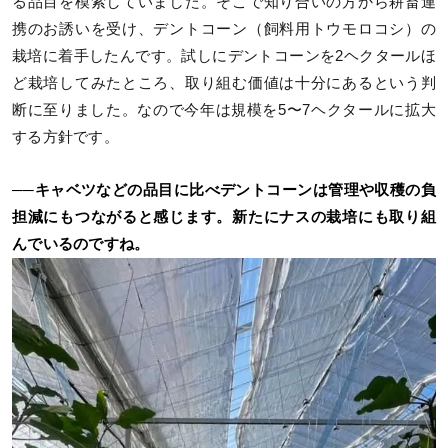
る品目を模索していました。そこで知り合いの方から耕畜連
携のお誘いを受け、デントコーン（飼料用トウモロコシ）の
栽培に着手したんです。試しにデントコーンを2ヘクタールほ
ど栽培してみたところ、取り組む価値は十分にあるという判
断に至りました。なので今年は規模を5〜7ヘクタールに拡大
する方針です。
──キャベツなどの品目に比べデントコーンは管理や収穫の負
担減にもつながると感じます。新たにナスの栽培にも取り組
んでいるのですね。