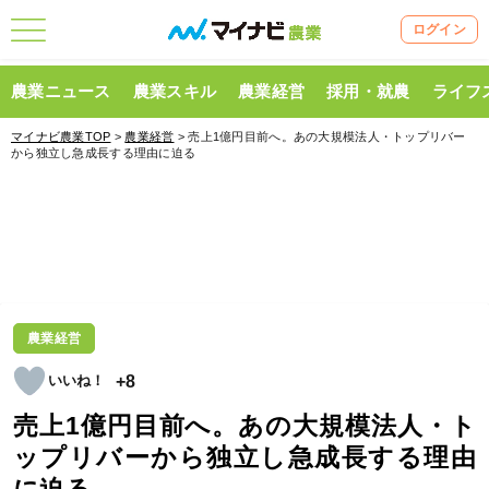
ログイン
農業ニュース
農業スキル
農業経営
採用・就農
ライフ
マイナビ農業TOP
>
農業経営
> 売上1億円目前へ。あの大規模法人・トップリバー
から独立し急成長する理由に迫る
農業経営
+8
売上1億円目前へ。あの大規模法人・ト
ップリバーから独立し急成長する理由