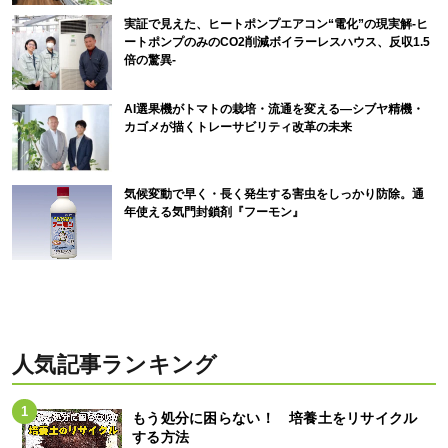
実証で見えた、ヒートポンプエアコン“電化”の現実解-ヒ
ートポンプのみのCO2削減ボイラーレスハウス、反収1.5
倍の驚異-
AI選果機がトマトの栽培・流通を変える―シブヤ精機・
カゴメが描くトレーサビリティ改革の未来
気候変動で早く・長く発生する害虫をしっかり防除。通
年使える気門封鎖剤『フーモン』
人気記事ランキング
もう処分に困らない！ 培養土をリサイクル
する方法