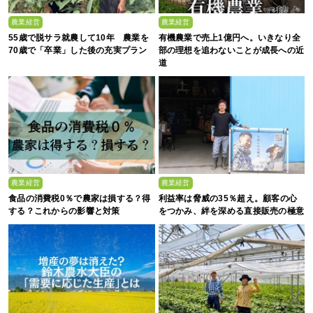
農業経営
農業経営
55歳で脱サラ就農して10年 農業を
有機農業で売上1億円へ。いきなり全
70歳で「卒業」した後の充実プラン
部の理想を追わないことが成長への近
道
農業経営
農業経営
食品の消費税0％で農家は損する？得
利益率は脅威の35％超え。顧客の心
する？これからの影響と対策
をつかみ、絆を深める直接販売の極意