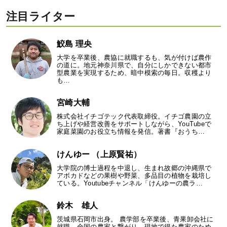
注目ライター
鮫島 理央
大学を卒業後、農協に就職するも、気が付けば農作
の道に。地元神奈川県で、自分にしかできない都市
型農業を実現するため、暗中模索の毎日。収穫より
も…
宮崎大輔
株式会社イチゴテック代表取締役。イチゴ農園の立
ち上げや経営改善をサポートしながら、YouTubeで
家庭菜園のお役立ち情報を発信。著書『おうち…
けんゆー （上原賢祐）
大学院の博士過程を中退し、生まれ故郷の沖縄県で
アボカドなどの果樹や野菜、多品目の植物を栽培し
ている。Youtubeチャンネル「けんゆーの農ラ…
鈴木 雄人
茨城県石岡市出身。 農学部を卒業後、青果卸会社に
就職。全国の農家と繋がり、現地で得た農家のため