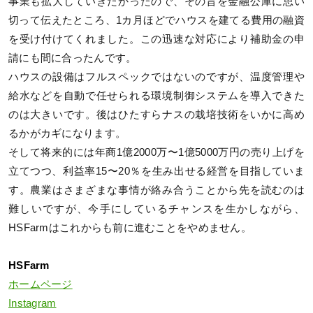
事業も拡大していきたかったので、その旨を金融公庫に思い
切って伝えたところ、1カ月ほどでハウスを建てる費用の融資
を受け付けてくれました。この迅速な対応により補助金の申
請にも間に合ったんです。
ハウスの設備はフルスペックではないのですが、温度管理や
給水などを自動で任せられる環境制御システムを導入できた
のは大きいです。後はひたすらナスの栽培技術をいかに高め
るかがカギになります。
そして将来的には年商1億2000万〜1億5000万円の売り上げを
立てつつ、利益率15〜20％を生み出せる経営を目指していま
す。農業はさまざまな事情が絡み合うことから先を読むのは
難しいですが、今手にしているチャンスを生かしながら、
HSFarmはこれからも前に進むことをやめません。
HSFarm
ホームページ
Instagram