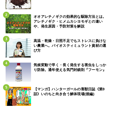
オオアレチノギクの効果的な駆除方法とは。
アレチノギク・ヒメムカシヨモギとの違い
や、発生原因・予防対策を解説
高温・乾燥・日照不足でもストレスに負けな
い農業へ。バイオスティミュラント資材の選
び方
気候変動で早く・長く発生する害虫をしっか
り防除。通年使える気門封鎖剤『フーモン』
【マンガ】ハンターガールの害獣日誌《第9
話》いのちと向き合う解体現場(後編)