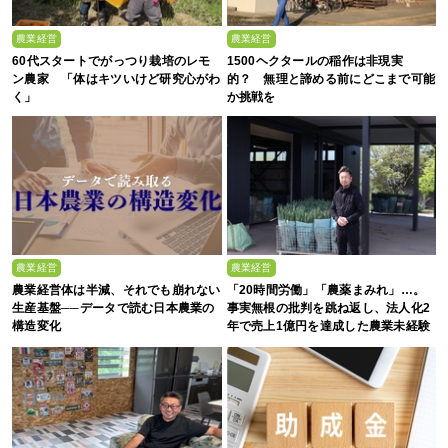
農業経営
農業経営
60代スタートでがっつり栽培のレモ
1500ヘクタールの稲作は非現実
ン農家 「体はキツいけど研究心がわ
的？ 無理と諦める前にどこまで可能
く」
か挑戦を
農業経営
農業経営
農業経営体は半減、それでも崩れない
「20時間労働」「農薬まみれ」…。
生産基盤──データで読む日本農業の
事実無根の批判を跳ね返し、法人化2
構造変化
年で売上1億円を達成した農業未経験
の若者たち