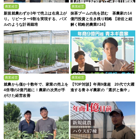
農業経営
農業経営
新規就農わずか3年で売上は右肩上が
抹茶ブームの先を読む 茶農家の14
り。リピーター9割を実現する、パズ
億円投資と生き残り戦略 【岩佐と紐
ルのような計画栽培
解く戦略的農業#24】
農業経営
農業経営
就農から僅か十数年で、家業の売上を
【TOP対談】年商9億超 20代で大躍
4倍増の2億円超に！農家の次男が手
進する青ネギ農家の「選択と集中」
がけた経営改善