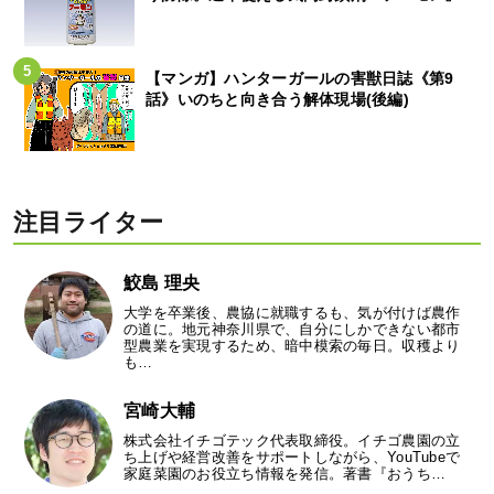
【マンガ】ハンターガールの害獣日誌《第9
話》いのちと向き合う解体現場(後編)
注目ライター
鮫島 理央
大学を卒業後、農協に就職するも、気が付けば農作
の道に。地元神奈川県で、自分にしかできない都市
型農業を実現するため、暗中模索の毎日。収穫より
も…
宮崎大輔
株式会社イチゴテック代表取締役。イチゴ農園の立
ち上げや経営改善をサポートしながら、YouTubeで
家庭菜園のお役立ち情報を発信。著書『おうち…