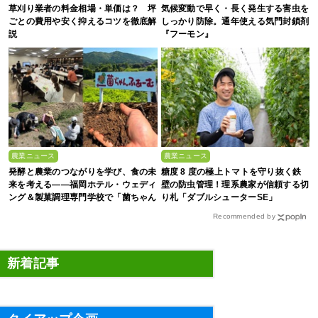
草刈り業者の料金相場・単価は？ 坪
気候変動で早く・長く発生する害虫を
ごとの費用や安く抑えるコツを徹底解
しっかり防除。通年使える気門封鎖剤
説
『フーモン』
農業ニュース
農業ニュース
発酵と農業のつながりを学び、食の未
糖度 8 度の極上トマトを守り抜く鉄
来を考える――福岡ホテル・ウェディ
壁の防虫管理！理系農家が信頼する切
ング＆製菓調理専門学校で「菌ちゃん
り札「ダブルシューターSE」
農法」研修を実施【イベントレポー
Recommended by
ト】
新着記事