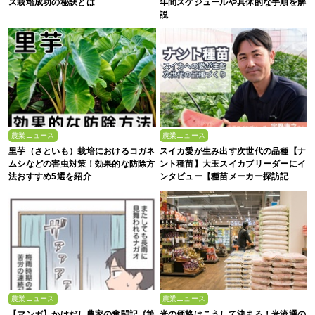
ス栽培成功の秘訣とは
年間スケジュールや具体的な手順を解
説
農業ニュース
農業ニュース
里芋（さといも）栽培におけるコガネ
スイカ愛が生み出す次世代の品種【ナ
ムシなどの害虫対策！効果的な防除方
ント種苗】大玉スイカブリーダーにイ
法おすすめ5選を紹介
ンタビュー【種苗メーカー探訪記
Vol.4】
農業ニュース
農業ニュース
【マンガ】かけだし農家の奮闘記《第
米の価格はこうして決まる！米流通の