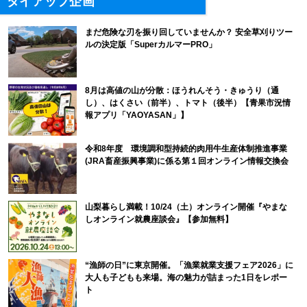
タイアップ企画
まだ危険な刃を振り回していませんか？ 安全草刈りツー
ルの決定版「SuperカルマーPRO」
8月は高値の山が分散：ほうれんそう・きゅうり（通
し）、はくさい（前半）、トマト（後半）【青果市況情
報アプリ「YAOYASAN」】
令和8年度 環境調和型持続的肉用牛生産体制推進事業
(JRA畜産振興事業)に係る第１回オンライン情報交換会
山梨暮らし満載！10/24（土）オンライン開催『やまな
しオンライン就農座談会』【参加無料】
“漁師の日”に東京開催。「漁業就業支援フェア2026」に
大人も子どもも来場。海の魅力が詰まった1日をレポー
ト