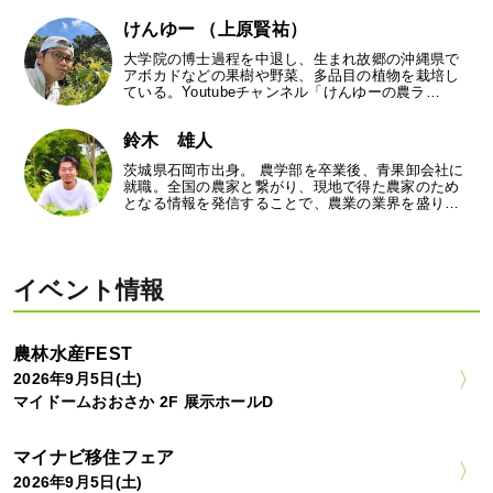
けんゆー （上原賢祐）
大学院の博士過程を中退し、生まれ故郷の沖縄県で
アボカドなどの果樹や野菜、多品目の植物を栽培し
ている。Youtubeチャンネル「けんゆーの農ラ…
鈴木 雄人
茨城県石岡市出身。 農学部を卒業後、青果卸会社に
就職。全国の農家と繋がり、現地で得た農家のため
となる情報を発信することで、農業の業界を盛り…
イベント情報
農林水産FEST
2026年9月5日(土)
マイドームおおさか 2F 展示ホールD
マイナビ移住フェア
2026年9月5日(土)