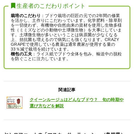
生産者のこだわりポイント
栽培のこだわり
：ブドウ栽培の巨匠の元での2年間の修業
を活かし、土作りにこだわっています。化学肥料・除草剤
を一切使わず、有機物や自然由来の資材を使用し生物多様
性（ミミズなどの小動物や土壌微生物）を大事にしていま
す。土壌微生物が多いということは病原菌が少なくなる
上、拮抗菌も増えるので病気にも強くなります。CRAZY
GRAPEで使用している農薬は通常農家が使用する量の
33％減で栽培を続けています。
梱包の工夫
：ライス紙でブドウ全体を包み、輸送中の脱粒
を防ぐことに注力しています。
関連記事
クイーンルージュはどんなブドウ？ 旬の時期や
選び方などを解説