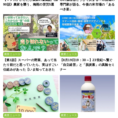
90話》農家を襲う、梅雨の苦労5選
専門家が語る、今後の米市場の「ある
べき姿」
農業ニュース
農業ニュース
【第1話】スーパーの野菜、あって当
【8月19日19：30～】23世紀へ繋ぐ
たり前だと思っていたら、実はすごい
「自立経営」と「脱炭素」の真髄セミ
仕組みがあった【いま知っておきた
ナー
い、これからの”食”の話】
農業ニュース
農業ニュース