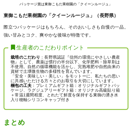
パッケージ賞は東御こもだ果樹園の「クイーンルージュ」
東御こもだ果樹園の「クイーンルージュ」（長野県）
際立つパッケージはもちろん、そのおいしさも自慢の一品。
強い甘みとコク、爽やかな後味が特徴です。
生産者のこだわりポイント
栽培のこだわり
：長野県認証『信州の環境にやさしい農産
物』として、農薬は慣行の半分以下、化学肥料・除草剤は
不使用。自然の循環機能を活かし、完熟堆肥や自然由来の
資材で土壌微生物の多様性を育んでいます。
「安全・美味しい・美しい」をモットーに、私たちの思い
に共感いただける方々とのお取引を大切にしています。
梱包の工夫
：プレミアムギフト箱：オリジナルギフトパッ
ケージ、ラグジュアリーギフト箱：オリジナル高級貼り箱
＋常温1週間程度、とれたて鮮度を保持する東御の湧き水
入り穂軸シリコンキャップ付き
まとめ