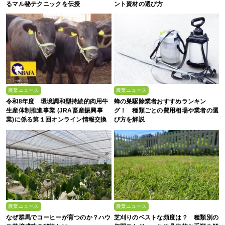
るマル秘テクニックを伝授
ント資材の選び方
農業ニュース
農業ニュース
令和8年度 環境調和型持続的肉用牛
蜂の巣駆除業者おすすめランキン
生産体制推進事業 (JRA畜産振興事
グ！ 種類ごとの費用相場や業者の選
業)に係る第１回オンライン情報交換
び方を解説
会
農業ニュース
農業ニュース
なぜ群馬でコーヒーが育つのか？ハウ
芝刈りのベストな頻度は？ 種類別の