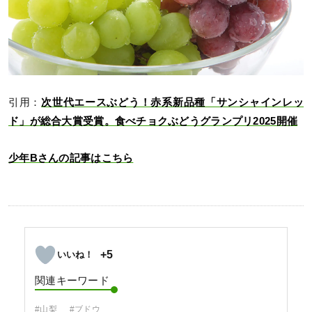
引用：
次世代エースぶどう！赤系新品種「サンシャインレッ
ド」が総合大賞受賞。食べチョクぶどうグランプリ2025開催
少年Bさんの記事はこちら
+5
関連キーワード
#山梨
#ブドウ