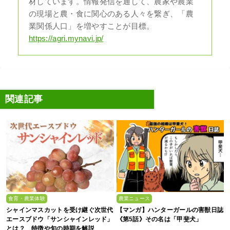
材しています。情報発信を通して、農家や農業
の現場と農・食に関心のある人々を繋ぎ、「農
業関係人口」を増やすことが目標。
https://agri.mynavi.jp/
関連記事
食育・農業体験
農業ニュース
シャインマスカットを受け継ぐ次世代
【マンガ】ハンターガールの害獣日誌
エースブドウ「サンシャインレッド」
《第5話》その名は「甲斐犬」
とは？ 特徴や旬の時期を解説