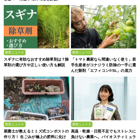
農業ニュース
農業ニュース
スギナに有効なおすすめ除草剤は？除
「トマト農家なら間違いなく使う」若
草剤の選び方や正しい使い方も解説
手生産者がコナジラミ防除の一手に選
んだ新剤「エフィコン®SL」の底力
農業ニュース
農業ニュース
菜園士が教えるミミズ式コンポストの
高温・乾燥・日照不足でもストレスに
作り方！ 生ごみが極上の肥料に化け
負けない農業へ。バイオスティミュラ