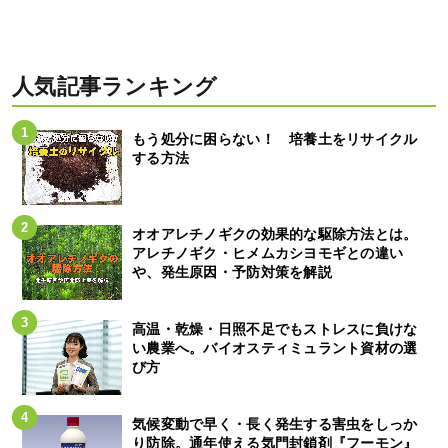
人気記事ランキング
もう処分に困らない！ 培養土をリサイクル
する方法
オオアレチノギクの効果的な駆除方法とは。
アレチノギク・ヒメムカシヨモギとの違い
や、発生原因・予防対策を解説
高温・乾燥・日照不足でもストレスに負けな
い農業へ。バイオスティミュラント資材の選
び方
気候変動で早く・長く発生する害虫をしっか
り防除。通年使える気門封鎖剤『フーモン』