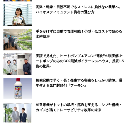
高温・乾燥・日照不足でもストレスに負けない農業へ。
バイオスティミュラント資材の選び方
手をかけずに自動で管理可能！小型・低コストで始める
水耕栽培
実証で見えた、ヒートポンプエアコン“電化”の現実解-ヒ
ートポンプのみのCO2削減ボイラーレスハウス、反収1.5
倍の驚異-
気候変動で早く・長く発生する害虫をしっかり防除。通
年使える気門封鎖剤『フーモン』
AI選果機がトマトの栽培・流通を変える―シブヤ精機・
カゴメが描くトレーサビリティ改革の未来