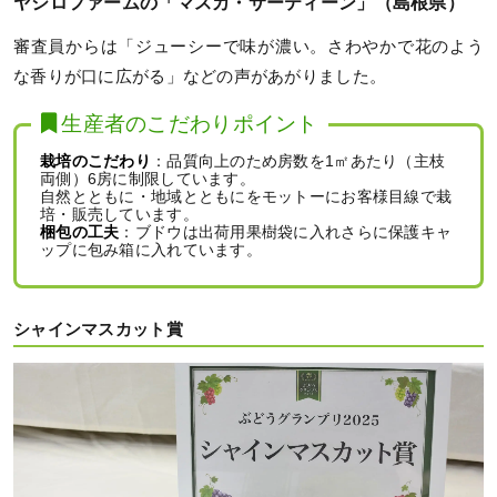
ヤシロファームの「マスカ・サーティーン」（島根県）
審査員からは「ジューシーで味が濃い。さわやかで花のよう
な香りが口に広がる」などの声があがりました。
生産者のこだわりポイント
栽培のこだわり
：品質向上のため房数を1㎡あたり（主枝
両側）6房に制限しています。
自然とともに・地域とともにをモットーにお客様目線で栽
培・販売しています。
梱包の工夫
：ブドウは出荷用果樹袋に入れさらに保護キャ
ップに包み箱に入れています。
シャインマスカット賞