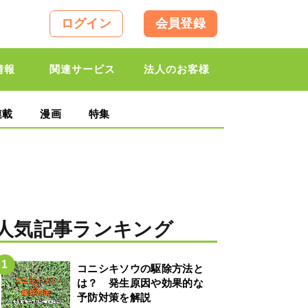
ログイン
会員登録
情報
関連サービス
法人のお客様
連載
漫画
特集
人気記事ランキング
コニシキソウの駆除方法と
は？ 発生原因や効果的な
予防対策を解説