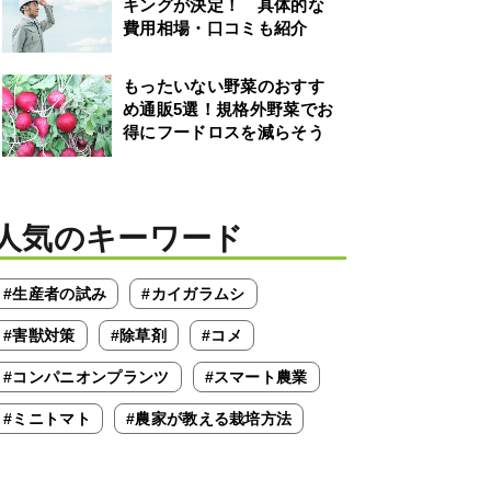
キングが決定！ 具体的な
費用相場・口コミも紹介
もったいない野菜のおすす
め通販5選！規格外野菜でお
得にフードロスを減らそう
人気のキーワード
#生産者の試み
#カイガラムシ
#害獣対策
#除草剤
#コメ
#コンパニオンプランツ
#スマート農業
#ミニトマト
#農家が教える栽培方法