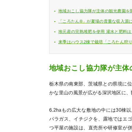
地域おこし協力隊が主体の観光農園を
「ころたん®」が夏場の貴重な収入源
地元産の完熟堆肥を使用 灌水と肥料は
来季はハウス2棟で栽培「ころたん狩
地域おこし協力隊が主体
栃木県の南東部、茨城県との県境に位
かな里山の風景が広がる深沢地区に、
6.2haもの広大な敷地の中には30
パラガス、イチジクを、露地ではエ
つ平屋の施設は、直売所や研修室が