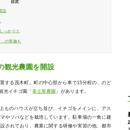
目次
開設
に
しっかりと
り」の実施も
の観光農園を開設
置する茂木町。町の中心部から車で15分程の、のど
観光イチゴ園「
美土里農園
」があります。
棟以上ものハウスが立ち並び、イチゴをメインに、アス
ゴマやソバなどを栽培しています。駐車場の一角に建
併設されており、農業に関する研修や実習の他、都市