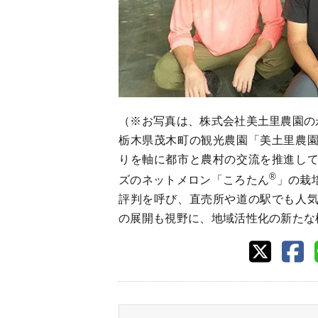
（※お写真は、株式会社美土里農園の
栃木県茂木町の観光農園「美土里農
りを軸に都市と農村の交流を推進し
®
ズのネットメロン「ころたん
」の栽
評判を呼び、直売所や道の駅でも人
の展開も視野に、地域活性化の新たな