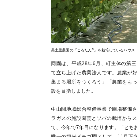
®
美土里農園の「ころたん
」を栽培しているハウス
同園は、平成28年6月、町主体の第
て立ち上げた農業法人です。農業が
集まる場所をつくろう」「農業をも
設を目指しました。
中山間地域総合整備事業で圃場整備
ラガスの施設園芸とソバの栽培からス
て、今年で7年目になります。「とち
唯一の観光イチゴ園として、11月下