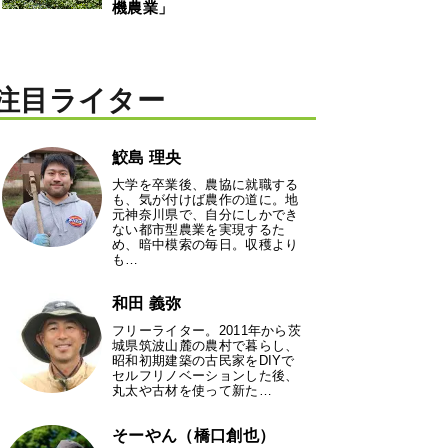
機農業」
注目ライター
鮫島 理央
大学を卒業後、農協に就職する
も、気が付けば農作の道に。地
元神奈川県で、自分にしかでき
ない都市型農業を実現するた
め、暗中模索の毎日。収穫より
も…
和田 義弥
フリーライター。2011年から茨
城県筑波山麓の農村で暮らし、
昭和初期建築の古民家をDIYで
セルフリノベーションした後、
丸太や古材を使って新た…
そーやん（橋口創也）