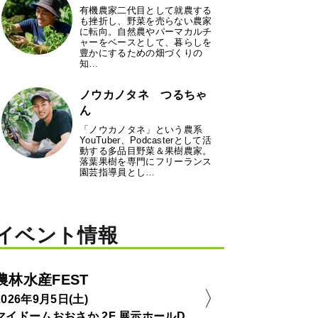
有機農家二代目として就農する
も挫折し、野菜を売らない農家
に転向。自然農やパーマカルチ
ャーをベースとして、暮らしを
豊かにするための畑づくりの
知…
ノウカノタネ つるちゃ
ん
「ノウカノタネ」という農系
YouTuber、Podcasterとして活
動する多品目野菜＆果樹農家。
落葉果樹を専門にフリーランス
園芸指導員とし…
イベント情報
農林水産FEST
2026年9月5日(土)
マイドームおおさか 2F 展示ホールD